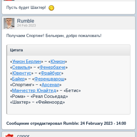
Пусть будет Шахтер!
Rumble
24 Feb 2023
Получаем Спортинг! Бельерин, добро пожаловать!
Цитата
«
Унион Берлин
» – «
Юнион
»
«
Севилья
» – «
Фенербахче
»
«
Ювентус
» – «
Фрайбург
»
«
Байер
» – «
Ференцварош
»
«Спортинг» – «
Арсенал
»
«
Манчестер Юнайтед
» – «Бетис»
«Рома» – «Реал Сосьедад»
«Шахтер» – «Фейеноорд»
Сообщение отредактировал Rumble: 24 February 2023 - 14:00
conor