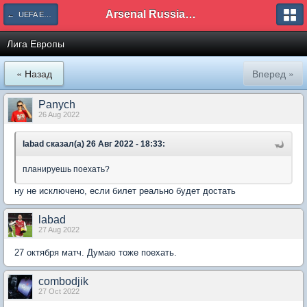
Arsenal Russian Speaking Supporters Club
← UEFA Europa League
Лига Европы
« Назад
Вперед »
Panych
26 Aug 2022
labad сказал(а) 26 Авг 2022 - 18:33:
планируешь поехать?
ну не исключено, если билет реально будет достать
labad
27 Aug 2022
27 октября матч. Думаю тоже поехать.
combodjik
27 Oct 2022