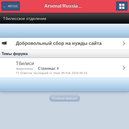
Arsenal Russian Speaking Supporters Club
← ARSSC
Тбилисское отделение
Добровольный сбор на нужды сайта
Темы форума
Тбилиси
Страницы: 4
Закреплено
77 Ответов: последний от Vitali, 06 Feb 2018 06:33
Полная версия