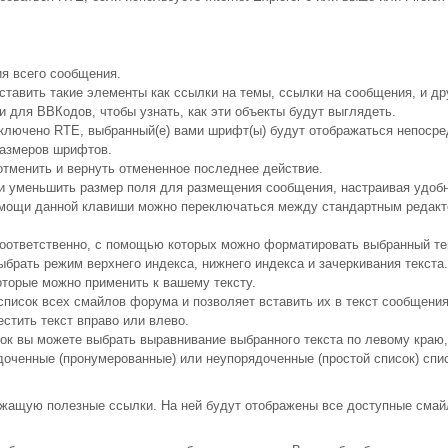
я всего сообщения.
ставить такие элементы как ссылки на темы, ссылки на сообщения, и д
 для ВВКодов, чтобы узнать, как эти объекты будут выглядеть.
ключено RTE, выбранный(е) вами шрифт(ы) будут отображаться непоср
размеров шрифтов.
отменить и вернуть отмененное последнее действие.
ли уменьшить размер поля для размещения сообщения, настраивая удоб
мощи данной клавиши можно переключаться между стандартным редакто
соответственно, с помощью которых можно форматировать выбранный те
ыбрать режим верхнего индекса, нижнего индекса и зачеркивания текста
которые можно применить к вашему тексту.
писок всех смайлов форума и позволяет вставить их в текст сообщения
стить текст вправо или влево.
ок вы можете выбрать выравнивание выбранного текста по левому краю, 
доченные (пронумерованные) или неупорядоченные (простой список) спи
ержащую полезные ссылки. На ней будут отображены все доступные смай