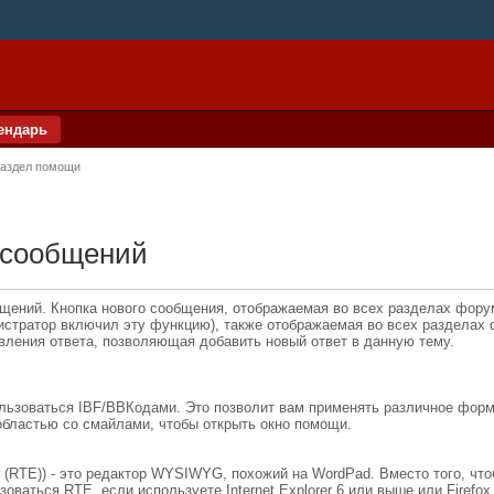
ендарь
аздел помощи
 сообщений
щений. Кнопка нового сообщения, отображаемая во всех разделах форум
нистратор включил эту функцию), также отображаемая во всех разделах 
вления ответа, позволяющая добавить новый ответ в данную тему.
льзоваться IBF/BBКодами. Это позволит вам применять различное фор
областью со смайлами, чтобы открыть окно помощи.
r (RTE)) - это редактор WYSIWYG, похожий на WordPad. Вместо того, чт
ваться RTE, если используете Internet Explorer 6 или выше или Firefox