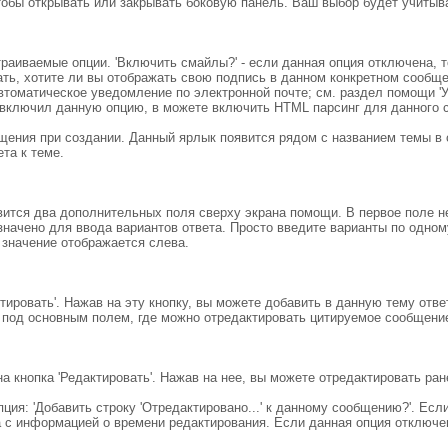
тобы открывать или закрывать боковую панель. Ваш выбор будет учиты
аиваемые опции. 'Включить смайлы?' - если данная опция отключена, т
рать, хотите ли вы отображать свою подпись в данном конкретном сообщ
автоматическое уведомление по электронной почте; см. раздел помощи '
включил данную опцию, в можете включить HTML парсинг для данного 
щения при создании. Данный ярлык появится рядом с названием темы в 
та к теме.
ится два дополнительных поля сверху экрана помощи. В первое поле не
значено для ввода вариантов ответа. Просто введите варианты по одно
 значение отображается слева.
ировать'. Нажав на эту кнопку, вы можете добавить в данную тему отв
е под основным полем, где можно отредактировать цитируемое сообщени
кнопка 'Редактировать'. Нажав на нее, вы можете отредактировать ра
ция: 'Добавить строку 'Отредактировано...' к данному сообщению?'. Есл
 с информацией о времени редактирования. Если данная опция отключен