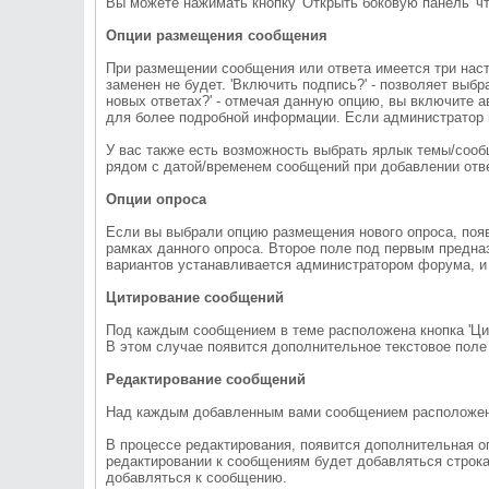
Вы можете нажимать кнопку 'Открыть боковую панель' ч
Опции размещения сообщения
При размещении сообщения или ответа имеется три настр
заменен не будет. 'Включить подпись?' - позволяет выб
новых ответах?' - отмечая данную опцию, вы включите 
для более подробной информации. Если администратор 
У вас также есть возможность выбрать ярлык темы/сооб
рядом с датой/временем сообщений при добавлении отве
Опции опроса
Если вы выбрали опцию размещения нового опроса, появ
рамках данного опроса. Второе поле под первым предна
вариантов устанавливается администратором форума, и
Цитирование сообщений
Под каждым сообщением в теме расположена кнопка 'Цит
В этом случае появится дополнительное текстовое пол
Редактирование сообщений
Над каждым добавленным вами сообщением расположена 
В процессе редактирования, появится дополнительная оп
редактировании к сообщениям будет добавляться строка
добавляться к сообщению.