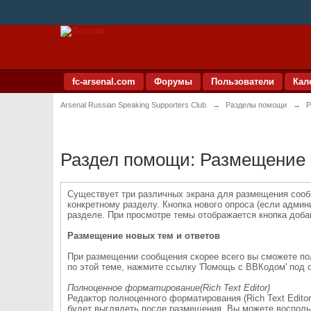
fc-arsenal.com
Форумы
Пользователи
Кал
Arsenal Russian Speaking Supporters Club
→
Разделы помощи
→
Р
Раздел помощи: Размещение
Существует три различных экрана для размещения сооб
конкретному разделу. Кнопка нового опроса (если адми
разделе. При просмотре темы отображается кнопка доба
Размещение новых тем и ответов
При размещении сообщения скорее всего вы сможете по
по этой теме, нажмите ссылку 'Помощь с BBКодом' под 
Полноценное форматирование(Rich Text Editor)
Редактор полноценного форматирования (Rich Text Edito
будет выглядеть после размещения. Вы можете воспользо