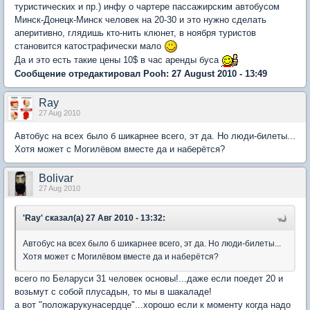
туристических и пр.) инфу о чартере пассажирским автобусом
Минск-Донецк-Минск человек на 20-30 и это нужно сделать
аперитивно, глядишь кто-нить клюнет, в ноября туристов
становится катострафически мало
Да и это есть такие цены 10$ в час аренды буса
Сообщение отредактировал Pooh: 27 August 2010 - 13:49
Ray
27 Aug 2010
Автобус на всех было б шикарнее всего, эт да. Но люди-билеты...
Хотя может с Могилёвом вместе да и наберётся?
Bolivar
27 Aug 2010
'Ray' сказал(а) 27 Авг 2010 - 13:32:
Автобус на всех было б шикарнее всего, эт да. Но люди-билеты...
Хотя может с Могилёвом вместе да и наберётся?
всего по Беларуси 31 человек основы!...даже если поедет 20 и
возьмут с собой плусадын, то мы в шакаладе!
а вот "положарукунасердце"...хорошо если к моменту когда надо