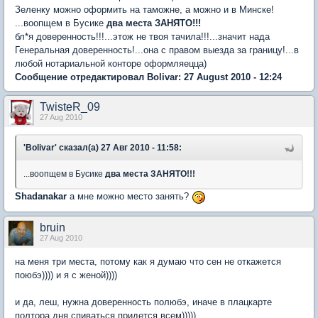
Зеленку можно оформить на таможне, а можно и в Минске!
...воопщем в Бусике
два места ЗАНЯТО!!!
бл*я доверенность!!!...этож не твоя тачила!!!...значит нада
Генеральная доверенность!...она с правом выезда за границу!...в
любой нотариальной конторе оформляецца)
Сообщение отредактировал Bolivar: 27 August 2010 - 12:24
TwisteR_09
27 Aug 2010
'Bolivar' сказал(а) 27 Авг 2010 - 11:58:
...воопщем в Бусике
два места ЗАНЯТО!!!
Shadanakar
а мне можно место занять?
bruin
27 Aug 2010
на меня три места, потому как я думаю что сен не откажется
поюбэ)))) и я с женой))))
и да, леш, нужна доверенность полюбэ, иначе в плацкарте
полтора дня спиваться придется всем)))))