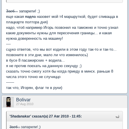
Заеб...
запарили! ;)
еще какая
падла
назовет мой т4 маршруткой, будет спивацца в
плацкарте полтора дня)
надо, чтоб например Игорь позвонил на таможню и точно узнал
какие документы нужны для пересечения границы... и какая
нужна доверенность на машину!
----
сцуко ответов, что мы вот ездили в этом году так-то и так-то...
позвоните в эти дни, мало ли что изменилось)
в бусе 8 пасажирских + водила...
я не против поехать на даннную секунду ;)
сказать точно смогу хотя бы когда приеду в минск. раньше 8
числа этого точно не случиццо
-------
так что, Игорян, флаг те в руки)
Bolivar
27 Aug 2010
'Shadanakar' сказал(а) 27 Авг 2010 - 11:45:
Заеб...
запарили! ;)