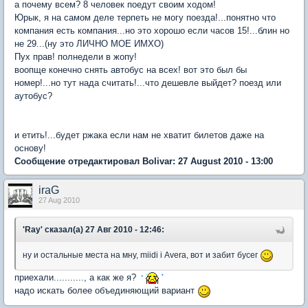
а почему всем? 8 человек поедут своим ходом!
Юрык, я на самом деле терпеть не могу поезда!...понятно что
компания есть компания...но это хорошо если часов 15!...блин но
не 29...(ну это ЛИЧНО МОЕ ИМХО)
Пух прав! полнедели в жопу!
воопще конечно снять автобус на всех! вот это был бы
номер!...но тут нада считать!...что дешевле выйдет? поезд или
аутобус?
и етить!...будет ржака если нам не хватит билетов даже на
основу!
Сообщение отредактировал Bolivar: 27 August 2010 - 13:00
iraG
27 Aug 2010
'Ray' сказал(а) 27 Авг 2010 - 12:46:
ну и остальные места на мну, miidi і Avera, вот и забит бусег
приехали..........., а как же я?
надо искать более объединяющий вариант