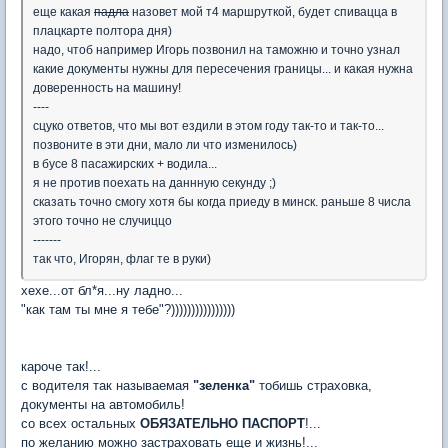
еще какая
падла
назовет мой т4 маршруткой, будет спивацца в
плацкарте полтора дня)
надо, чтоб например Игорь позвонил на таможню и точно узнал
какие документы нужны для пересечения границы... и какая нужна
доверенность на машину!
----
сцуко ответов, что мы вот ездили в этом году так-то и так-то...
позвоните в эти дни, мало ли что изменилось)
в бусе 8 пасажирских + водила...
я не против поехать на даннную секунду ;)
сказать точно смогу хотя бы когда приеду в минск. раньше 8 числа
этого точно не случиццо
-------
так что, Игорян, флаг те в руки)
хехе...от бл*я...ну ладно...
"как там ты мне я тебе"?))))))))))))))))
кароче так!...
с водителя так называемая
"зеленка"
тобишь страховка,
документы на автомобиль!
со всех остальных
ОБЯЗАТЕЛЬНО ПАСПОРТ
!...
по желанию можно застраховать еще и жизнь!...