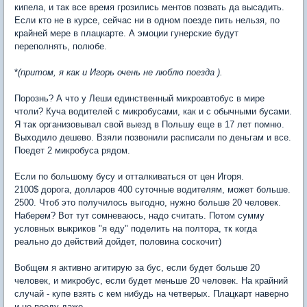
кипела, и так все время грозились ментов позвать да высадить.
Если кто не в курсе, сейчас ни в одном поезде пить нельзя, по
крайней мере в плацкарте. А эмоции гунерские будут
переполнять, полюбе.
*
(притом, я как и Игорь очень не люблю поезда ).
Порознь? А что у Леши единственный микроавтобус в мире
чтоли? Куча водителей с микробусами, как и с обычными бусами.
Я так организовывал свой выезд в Польшу еще в 17 лет помню.
Выходило дешево. Взяли позвонили расписали по деньгам и все.
Поедет 2 микробуса рядом.
Если по большому бусу и отталкиваться от цен Игоря.
2100$ дорога, долларов 400 суточные водителям, может больше.
2500. Чтоб это получилось выгодно, нужно больше 20 человек.
Наберем? Вот тут сомневаюсь, надо считать. Потом сумму
условных выкриков "я еду" поделить на полтора, тк когда
реально до действий дойдет, половина соскочит)
Вобщем я активно агитирую за бус, если будет больше 20
человек, и микробус, если будет меньше 20 человек. На крайний
случай - купе взять с кем нибудь на четверых. Плацкарт наверно
и не поеду даже.