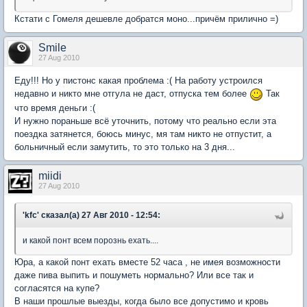
Кстати с Гомеля дешевле добратся моно...причём прилично =)
Smile
27 Aug 2010
Еду!!! Но у пистонс какая проблема :( На работу устроился
недавно и никто мне отгула не даст, отпуска тем более
Так
что время деньги :(
И нужно пораньше всё уточнить, потому что реально если эта
поездка затянется, боюсь минус, мя там никто не отпустит, а
больничный если замутить, то это только на 3 дня...
miidi
27 Aug 2010
'kfc' сказал(а) 27 Авг 2010 - 12:54:
и какой понт всем порознь ехать....
Юра, а какой понт ехать вместе 52 часа , не имея возможности
даже пива выпить и пошуметь нормально? Или все так и
согласятся на купе?
В наши прошлые выезды, когда было все допустимо и кровь