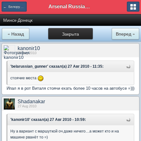
Arsenal Russian Speaking Supporters Club
← Белорусское отделение
Минск-Донецк
« Назад
Закрыта
Вперед »
kanonir10
27 Aug 2010
'belarussian_gunner' сказал(а) 27 Авг 2010 - 11:35:
стоячие места
Ипал я в рот Виталя стоячи ехать более 10 часов на автобусе =)))
Shadanakar
27 Aug 2010
'kanonir10' сказал(а) 27 Авг 2010 - 10:59:
Ну а вариант с маршуткой оч даже ничего....а может кто и на
машине рванёт то =)