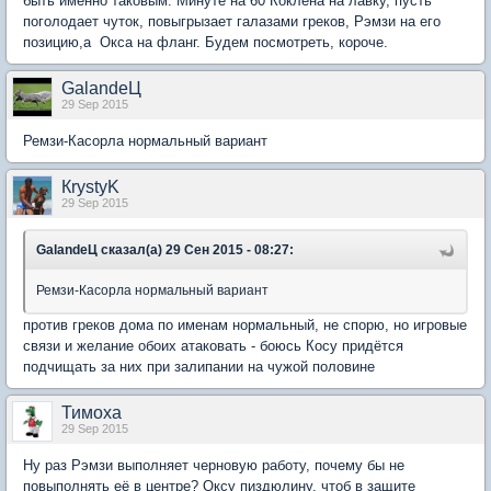
быть именно таковым. Минуте на 60 Коклена на лавку, пусть
поголодает чуток, повыгрызает галазами греков, Рэмзи на его
позицию,а Окса на фланг. Будем посмотреть, короче.
GalandeЦ
29 Sep 2015
Ремзи-Касорла нормальный вариант
КrystyK
29 Sep 2015
GalandeЦ сказал(а) 29 Сен 2015 - 08:27:
Ремзи-Касорла нормальный вариант
против греков дома по именам нормальный, не спорю, но игровые
связи и желание обоих атаковать - боюсь Косу придётся
подчищать за них при залипании на чужой половине
Тимоха
29 Sep 2015
Ну раз Рэмзи выполняет черновую работу, почему бы не
повыполнять её в центре? Оксу пиздюлину, чтоб в защите