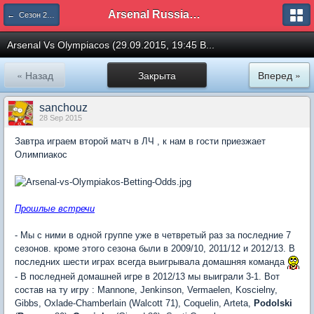
Arsenal Russian Speaking Supporters Club
← Сезон 2015/16
Arsenal Vs Olympiacos (29.09.2015, 19:45 B...
« Назад
Закрыта
Вперед »
sanchouz
28 Sep 2015
Завтра играем второй матч в ЛЧ , к нам в гости приезжает
Олимпиакос
Прошлые встречи
- Мы с ними в одной группе уже в четвретый раз за последние 7
сезонов. кроме этого сезона были в 2009/10, 2011/12 и 2012/13. В
последних шести играх всегда выигрывала домашняя команда
- В последней домашней игре в 2012/13 мы выиграли 3-1. Вот
состав на ту игру : Mannone, Jenkinson, Vermaelen, Koscielny,
Gibbs, Oxlade-Chamberlain (Walcott 71), Coquelin, Arteta,
Podolski