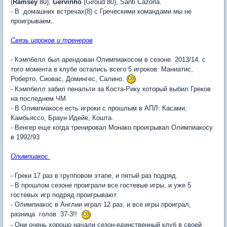
(
Ramsey
80),
Gervinho
(Giroud 80), Santi Cazorla.
- В домашних встречах(8) с Греческими командами мы не
проигрываем.
Связь игроков и тренеров
- Кэмпбелл был арендован Олимпиакосом в сезоне 2013/14. с
того момента в клубе остались всего 5 игроков: Маниатис,
Роберто, Сиовас, Домингес, Салино.
- Кэмпбелл забил пенальти за Коста-Рику который выбил Греков
на последнем ЧМ
- В Олимпиакосе есть игроки с прошлым в АПЛ: Касами,
Камбьяссо, Браун Идейе, Кошта.
- Венгер еще когда тренировал Монако проигрывал Олимпиакосу
в 1992/93
Олимпиакос
- Греки 17 раз в групповом этапе, и пятый раз подряд.
- В прошлом сезоне проиграли все гостевые игры, и уже 5
гостевых игр подряд проигрывают
- Олимпиакос в Англии играл 12 раз, и все игры проиграл,
разница голов 37-3!!
- Они очень хорошо начали сезон-единственный клуб в своей