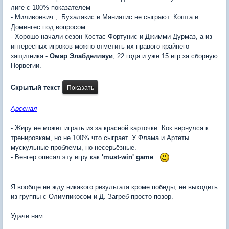
лиге с 100% показателем
- Миливоевич , Бухалакис и Маниатис не сыграют. Кошта и
Домингес под вопросом
- Хорошо начали сезон Костас Фортунис и Джимми Дурмаз, а из
интересных игроков можно отметить их правого крайнего
защитника -
Омар Элабделлауи
, 22 года и уже 15 игр за сборную
Норвегии.
Скрытый текст
Арсенал
- Жиру не может играть из за красной карточки. Кок вернулся к
тренировкам, но не 100% что сыграет. У Флама и Артеты
мускульные проблемы, но несерьёзные.
- Венгер описал эту игру как
'must-win' game
.
Я вообще не жду никакого результата кроме победы, не выходить
из группы с Олимпикосом и Д. Загреб просто позор.
Удачи нам