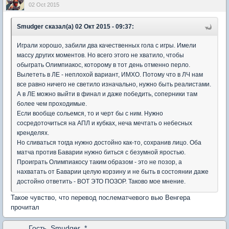
02 Oct 2015
Smudger сказал(а) 02 Окт 2015 - 09:37:
Играли хорошо, забили два качественных гола с игры. Имели
массу других моментов. Но всего этого не хватило, чтобы
обыграть Олимпиакос, которому в тот день отменно перло.
Вылететь в ЛЕ - неплохой вариант, ИМХО. Потому что в ЛЧ нам
все равно ничего не светило изначально, нужно быть реалистами.
А в ЛЕ можно выйти в финал и даже победить, соперники там
более чем проходимые.
Если вообще сольемся, то и черт бы с ним. Нужно
сосредоточиться на АПЛ и кубках, неча мечтать о небесных
кренделях.
Но сливаться тогда нужно достойно как-то, сохранив лицо. Оба
матча против Баварии нужно биться с безумной яростью.
Проиграть Олимпиакосу таким образом - это не позор, а
нахватать от Баварии целую корзину и не быть в состоянии даже
достойно ответить - ВОТ ЭТО ПОЗОР. Таково мое мнение.
Такое чувство, что перевод послематчевого вью Венгера
прочитал
Гость_Smudger_*