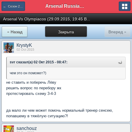
Arsenal Russian Speaking Supporters Club
← Сезон 2015/16
Arsenal Vs Olympiacos (29.09.2015, 19:45 B...
« Назад
Закрыта
Вперед »
КrystyK
02 Oct 2015
svr сказал(а) 02 Окт 2015 - 08:47:
чем это он поможет?)
не ставить и поберечь Лёву
решить вопрос по перебору жк
протестировать схему 3-4-3
да мало ли чем может помочь нормальный тренер сенсею,
попавшему в тяжёлую ситуацию?!
sanchouz