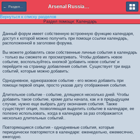
Arsenal Russian Speaking Supporters Club
← Разделы помощи
Вернуться к списку разделов
Раздел помощи: Календарь
Данный форум имеет собственную встроенную функцию календаря,
доступ к которой можно получить при помощи ссылки календарь,
расположенной в заголовке форума.
Вы можете добавлять свои собственные личные события в календарь
- только вы сможете их просматривать. Чтобы добавить новое
событие, воспользуйтесь кнопкой 'добавить новое событие' и
перейдите на страницу добавления события. Существует три вида
событий, которые можно добавить:
Однодневное, единоразовое событие - его можно добавить при
помощи первой опции, просто указав дату отображения события.
Длительное событие - событие, длящееся несколько дней. Чтобы
добавить такое событие, кроме даты начала, как и в предыдущем
случае, нужно еще выбрать дату окончания события. Также
существует опция, позволяющая выделить событие в календаре, ее
полезно использовать, когда в календаре за раз отображается
несколько длительных событий..
Повторяющиеся события - однодневные события, которые
периодически повторяются в календаре: еженедельно, ежемесячно,
ежегодно.