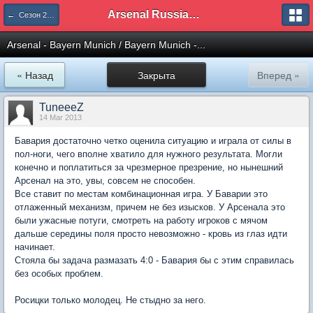
Arsenal Russian Speaking Supporters Club
← Сезон 2012/13
Arsenal - Bayern Munich / Bayern Munich -...
« Назад
Закрыта
Вперед »
TuneeeZ
14 Mar 2013
Бавария достаточно четко оценила ситуацию и играла от силы в
пол-ноги, чего вполне хватило для нужного результата. Могли
конечно и поплатиться за чрезмерное презрение, но нынешний
Арсенал на это, увы, совсем не способен.
Все ставит по местам комбинационная игра. У Баварии это
отлаженный механизм, причем не без изысков. У Арсенала это
были ужасные потуги, смотреть на работу игроков с мячом
дальше середины поля просто невозможно - кровь из глаз идти
начинает.
Стояла бы задача размазать 4:0 - Бавария бы с этим справилась
без особых проблем.
Росицки только молодец. Не стыдно за него.