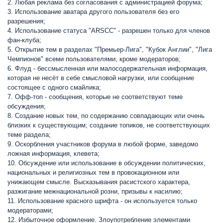
2. Любая реклама без согласования с администрацией форума;
3. Использование аватара другого пользователя без его
разрешения;
4. Использование статуса "ARSCC" - разрешен только для членов
фан-клуба;
5. Открытие тем в разделах "Премьер-Лига", "Кубок Англии", "Лига
Чемпионов" всеми пользователями, кроме модераторов;
6. Флуд - бессмысленная или малосодержательная информация,
которая не несёт в себе смысловой нагрузки, или сообщение
состоящее с одного смайлика;
7. Офф-топ - сообщения, которые не соответствуют теме
обсуждения;
8. Создание новых тем, по содержанию совпадающих или очень
близких к существующим; создание топиков, не соответствующих
теме раздела;
9. Оскорбления участников форума в любой форме, заведомо
ложная информация, клевета;
10. Обсуждение или использование в обсуждении политических,
национальных и религиозных тем в провокационном или
унижающем смысле. Высказывания расистского характера,
разжигание межнациональной розни, призывы к насилию;
11. Использование красного шрифта - он используется только
модераторами;
12. Избыточное оформление. Злоупотребление элементами