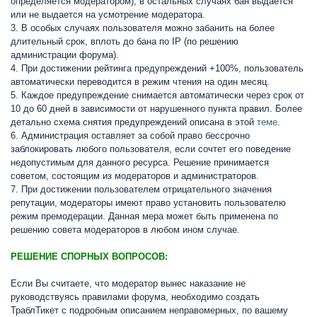
определяется модератором), в остальных случаях бан выдается
или не выдается на усмотрение модератора.
3. В особых случаях пользователя можно забанить на более
длительный срок, вплоть до бана по IP (по решению
администрации форума).
4. При достижении рейтинга предупреждений +100%, пользователь
автоматически переводится в режим чтения на один месяц.
5. Каждое предупреждение снимается автоматически через срок от
10 до 60 дней в зависимости от нарушенного пункта правил. Более
детально схема снятия предупреждений описана в этой
теме
.
6. Администрация оставляет за собой право бессрочно
заблокировать любого пользователя, если сочтет его поведение
недопустимым для данного ресурса. Решение принимается
советом, состоящим из модераторов и администраторов.
7. При достижении пользователем отрицательного значения
репутации, модераторы имеют право установить пользователю
режим премодерации. Данная мера может быть применена по
решению совета модераторов в любом ином случае.
РЕШЕНИЕ СПОРНЫХ ВОПРОСОВ:
Если Вы считаете, что модератор вынес наказание не
руководствуясь правилами форума, необходимо создать
ТраблТикет с подробным описанием неправомерных, по вашему