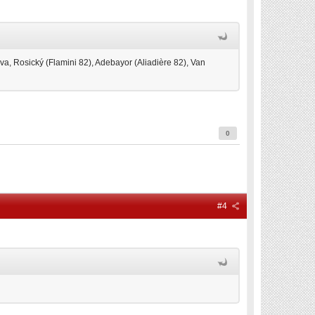
va, Rosický (Flamini 82), Adebayor (Aliadière 82), Van
0
#4