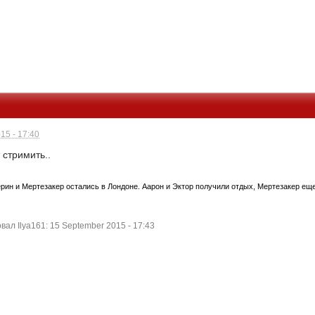
15 - 17:40
 стримить..
ьерин и Мертезакер остались в Лондоне. Аарон и Эктор получили отдых, Мертезакер ещ
л Ilya161: 15 September 2015 - 17:43