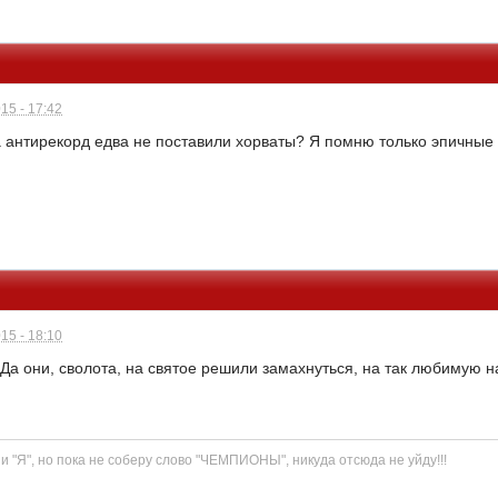
15 - 17:42
 антирекорд едва не поставили хорваты? Я помню только эпичные 
15 - 18:10
Да они, сволота, на святое решили замахнуться, на так любимую 
" и "Я", но пока не соберу слово "ЧЕМПИОНЫ", никуда отсюда не уйду!!!