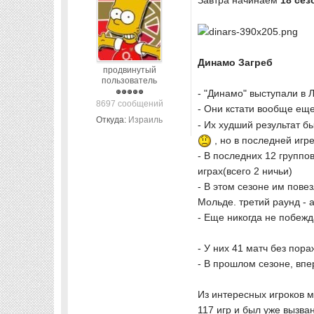
Завтра начинаем
18 сез
Динамо Загреб
продвинутый
пользователь
- "Динамо" выступал
и
в Л
8697 сообщений
- Они кстати вообще еще
Откуда:
Израиль
- Их худший результат б
, но в последней игр
- В последних 12 группо
играх(всего 2 ничьи)
- В этом сезоне им пове
Мольде. третий раунд - 
- Еще никогда не побежд
- У них 41 матч без пор
- В прошлом сезоне, вп
Из интересных игроков 
117 игр и был уже вызва