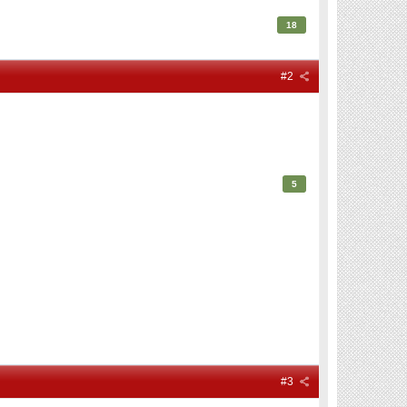
18
#2
5
#3