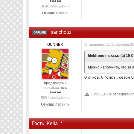
3640 сообщений
Откуда:
Гомель
sanchouz
OFFLINE
GUNNER
Отправлено
15 September 20
hlebfromnn сказал(а) 15 С
Можно напомнить, что за 
0 очков, 0 голов . сезон
продвинутый
пользователь
Сообщение отредактиров
8697 сообщений
Откуда:
Израиль
Гость_Kella_*