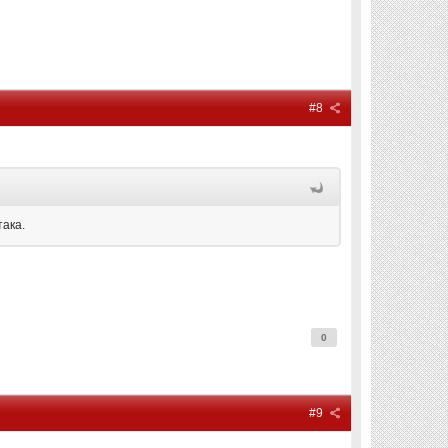
#8
така.
0
#9