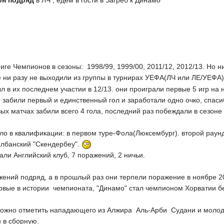
он подряд
в ЛЧ , едем в гости в Загреб к Динамо
иге Чемпионов в сезоны: 1998/99, 1999/00, 2011/12, 2012/13. Но ни
 ни разу не выходили из группы в турнирах УЕФА(ЛЧ или ЛЕ/УЕФА)
ыл в их последнем участии в 12/13. они проиграли первые 5 игр н
е забили первый и единственный гол и заработали одно очко, спаси
вых матчах забили всего 4 гола, последний раз побеждали в сезоне 
зло в квалификации: в первом туре-Фола(Люксембург). второй рау
албанский "Скендербеу".
али Английский клуб, 7 поражений, 2 ничьи.
ажений подряд, а в прошлый раз они терпели поражение в ноябре 2
ервые в истории чемпионата, "Динамо" стал чемпионом Хорватии 
можно отметить нападающего из Алжира Аль-Арби Судани и молодо
н в сборную.