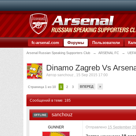
fc-arsenal.com
Форумы
Пользователи
Кал
Arsenal Russian Speaking Supporters Club
→
ARSENAL FC
→
UEFA
Dinamo Zagreb Vs Arsenal
Автор
sanchouz
,
15 Sep 2015 17:00
ВПЕРЕД
»
Страница 1 из 10
1
2
3
Сообщений в теме: 185
sanchouz
OFFLINE
GUNNER
Отправлено
15 September 20