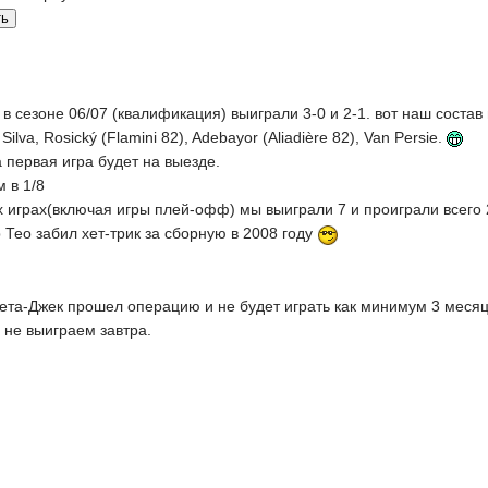
в сезоне 06/07 (квалификация) выиграли 3-0 и 2-1. вот наш состав н
 Silva, Rosický (Flamini 82), Adebayor (Aliadière 82), Van Persie.
 первая игра будет на выезде.
 в 1/8
х играх(включая игры плей-офф) мы выиграли 7 и проиграли всего 
Тео забил хет-трик за сборную в 2008 году
ета-Джек прошел операцию и не будет играть как минимум 3 месяца
 не выиграем завтра.