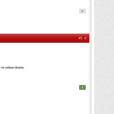
0
#5
е не набрал форму.
1