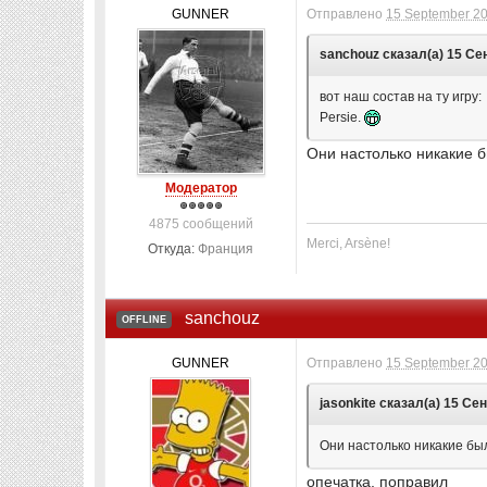
GUNNER
Отправлено
15 September 20
sanchouz сказал(а) 15 Сен
вот наш состав на ту игру: A
Persie.
Они настолько никакие 
Модератор
4875 сообщений
Merci, Arsène!
Откуда:
Франция
sanchouz
OFFLINE
GUNNER
Отправлено
15 September 20
jasonkite сказал(а) 15 Сен
Они настолько никакие бы
опечатка, поправил