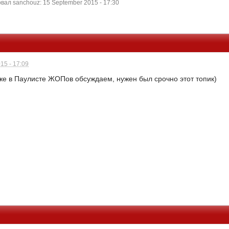
ал sanchouz: 15 September 2015 - 17:30
15 - 17:09
же в Паулисте ЖОПов обсуждаем, нужен был срочно этот топик)