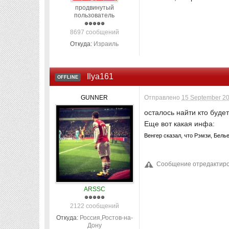
продвинутый
пользователь
8697 сообщений
Откуда:
Израиль
Ilya161
OFFLINE
GUNNER
Отправлено
15 September 20
осталось найти кто будет
Еще вот какая инфа:
Венгер сказал, что Рэмзи, Бел
Сообщение отредактирова
ARSSC
2122 сообщений
Откуда:
Россия,Ростов-на-
Дону