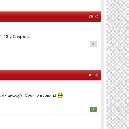
#6
1-18 у Спартака.
0
#7
нами цифру?! Срочно порвать!
1