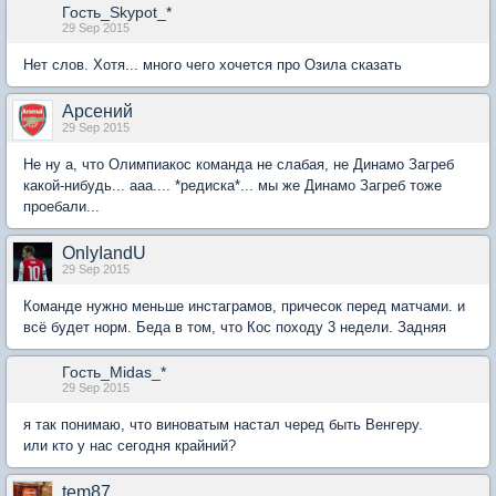
Гость_Skypot_*
29 Sep 2015
Нет слов. Хотя... много чего хочется про Озила сказать
Арсений
29 Sep 2015
Не ну а, что Олимпиакос команда не слабая, не Динамо Загреб
какой-нибудь... ааа.... *редиска*... мы же Динамо Загреб тоже
проeбaли...
OnlyIandU
29 Sep 2015
Команде нужно меньше инстаграмов, причесок перед матчами. и
всё будет норм. Беда в том, что Кос походу 3 недели. Задняя
Гость_Midas_*
29 Sep 2015
я так понимаю, что виноватым настал черед быть Венгеру.
или кто у нас сегодня крайний?
tem87