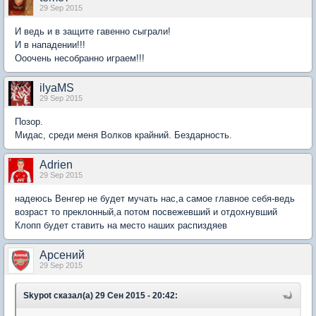
29 Sep 2015
И ведь и в защите гавенно сыграли!
И в нападении!!!
Ооочень несобранно играем!!!
ilyaMS
29 Sep 2015
Позор.
Мидас, среди меня Волков крайний. Бездарность.
Adrien
29 Sep 2015
надеюсь Венгер не будет мучать нас,а самое главное себя-ведь
возраст то преклонный,а потом посвежевший и отдохнувший
Клопп будет ставить на место наших распиздяев
Арсений
29 Sep 2015
Skypot сказал(а) 29 Сен 2015 - 20:42: