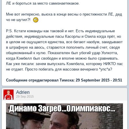
ЛЕ и бороться за место самизнаетекакое.
Мне вот интересно, вьюха в конце весны о престижности ЛЕ, дед
чо не шутил?!
P.S. Кстати команды как таковой и нет. Есть индивидуальные
действия, индивидуальные пасы Касорлы и Озила когда прёт, но
в целом не ощущается единства, все бегают наобум, закидывают
в штрафную на авось, стараются пополнить личный счет, сводя
общекоманный к нулю. Показателен был убогий удар Уолкотта,
когда Кэмбелл был свободен и вполне можно было сравнивать.
Как уже писали: зачем выпускать Кэмпбела, которому НИКТО пас
не отдает. Просто побегать для массовки вечернего *упс*а?
Сообщение отредактировал Тимоха: 29 September 2015 - 20:51
Adrien
29 Sep 2015