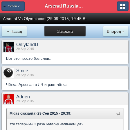
Arsenal Russian Speaking Supporters Club
← Сезон 2015/16
Arsenal Vs Olympiacos (29.09.2015, 19:45 B...
« Назад
Закрыта
Вперед »
OnlyIandU
29 Sep 2015
Вот это просто без слов...
Smile
29 Sep 2015
Чётка. Арсенал в ЛЧ играет чётка.
Adrien
29 Sep 2015
Midas сказал(а) 29 Сен 2015 - 20:39:
это теперь мы 2 раза баварку нагибаем, да?