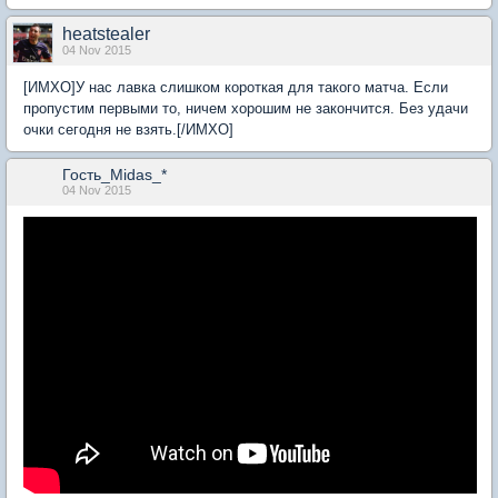
heatstealer
04 Nov 2015
[ИМХО]У нас лавка слишком короткая для такого матча. Если
пропустим первыми то, ничем хорошим не закончится. Без удачи
очки сегодня не взять.[/ИМХО]
Гость_Midas_*
04 Nov 2015