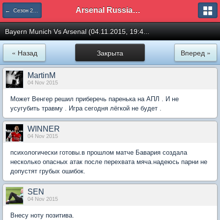
Arsenal Russian Speaking Supporters Club
← Сезон 2015/16
Bayern Munich Vs Arsenal (04.11.2015, 19:4...
« Назад
Закрыта
Вперед »
MartinM
04 Nov 2015
Может Венгер решил приберечь паренька на АПЛ . И не
усугубить травму . Игра сегодня лёгкой не будет .
WINNER
04 Nov 2015
психологически готовы.в прошлом матче Бавария создала
несколько опасных атак после перехвата мяча.надеюсь парни не
допустят грубых ошибок.
SEN
04 Nov 2015
Внесу ноту позитива.