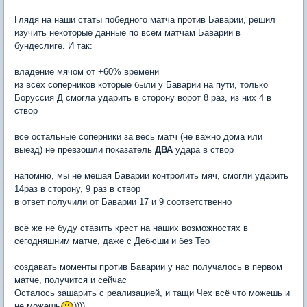
Глядя на наши статы победного матча против Баварии, решил
изучить некоторые данные по всем матчам Баварии в
бундеслиге. И так:
владение мячом от +60% времени
из всех соперников которые были у Баварии на пути, только
Боруссия Д смогла ударить в сторону ворот 8 раз, из них 4 в
створ
все остальные соперники за весь матч (не важно дома или
выезд) не превзошли показатель
ДВА
удара в створ
напомню, мы не мешая Баварии контролить мяч, смогли ударить
14раз в сторону, 9 раз в створ
в ответ получили от Баварии 17 и 9 соответственно
всё же не буду ставить крест на наших возможностях в
сегодняшним матче, даже с Дебюши и без Тео
создавать моменты против Баварии у нас получалось в первом
матче, получится и сейчас
Осталось зашарить с реализацией, и тащи Чех всё что можешь и
не можешь
))))