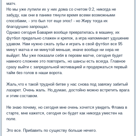
матч.
Но мы уже лупили их у них дома со счетом 0:2, никогда не
забуду, как они в панике тянули время всеми возможными
способами, - это был тот еще эпос! - но Жиру тогда их
благодушно запрощал.
Однако сегодня Бавария вообще превратилась в машину, их
футбол предельно слажен и крепок, а игра напоминает удушение
удавом. Нам нужно сжать зубы и играть в свой футбол все 95
минут матча и ни минутой меньше, иначе вообще ни хера не
выйдет. Мы уже показали себя в перовм матче, сегодня будет
намного сложнее это повторить, но шансы есть всегда. Главное
сразу выйти с запредельной мотивацией и продержаться первый
тайм без голов в наши ворота.
Жаль,что к такой трудной битве у нас снова под завязку забитый
лазарет. Очень жаль. Но,думаю, достойно можно встретить врага
и этим составом.
Не знаю почему, но сегодня мне очень хочется увидеть Флама в
старте, мне кажется, сегодня он будет как никогда уместен на
поле.
Это все. Прибавить по существу больше нечего.