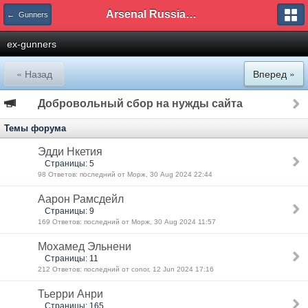
Arsenal Russian Speaking Supporters Club
← Gunners
ex-gunners
« Назад
Вперед »
Добровольный сбор на нужды сайта
Темы форума
Эдди Нкетия
Страницы: 5
98 Ответов: последний от Морж, 30 Aug 2024 22:44
Аарон Рамсдейл
Страницы: 9
169 Ответов: последний от Морж, 30 Aug 2024 11:57
Мохамед Эльнени
Страницы: 11
212 Ответов: последний от conor, 12 Jun 2024 17:16
Тьерри Анри
Страницы: 165