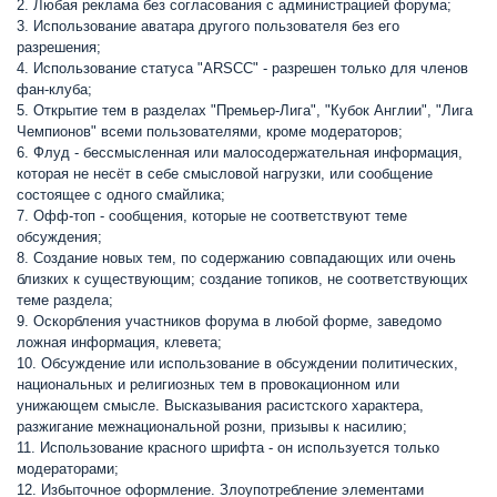
2. Любая реклама без согласования с администрацией форума;
3. Использование аватара другого пользователя без его
разрешения;
4. Использование статуса "ARSCC" - разрешен только для членов
фан-клуба;
5. Открытие тем в разделах "Премьер-Лига", "Кубок Англии", "Лига
Чемпионов" всеми пользователями, кроме модераторов;
6. Флуд - бессмысленная или малосодержательная информация,
которая не несёт в себе смысловой нагрузки, или сообщение
состоящее с одного смайлика;
7. Офф-топ - сообщения, которые не соответствуют теме
обсуждения;
8. Создание новых тем, по содержанию совпадающих или очень
близких к существующим; создание топиков, не соответствующих
теме раздела;
9. Оскорбления участников форума в любой форме, заведомо
ложная информация, клевета;
10. Обсуждение или использование в обсуждении политических,
национальных и религиозных тем в провокационном или
унижающем смысле. Высказывания расистского характера,
разжигание межнациональной розни, призывы к насилию;
11. Использование красного шрифта - он используется только
модераторами;
12. Избыточное оформление. Злоупотребление элементами