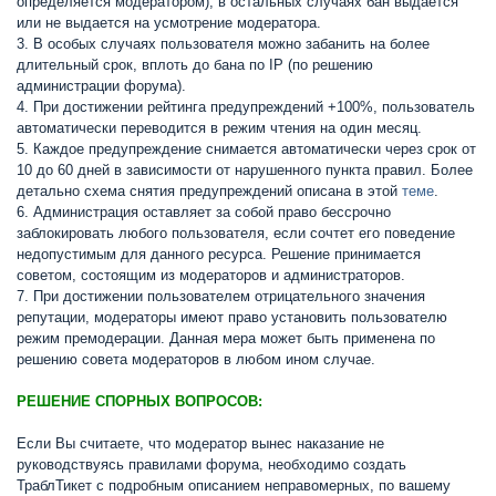
определяется модератором), в остальных случаях бан выдается
или не выдается на усмотрение модератора.
3. В особых случаях пользователя можно забанить на более
длительный срок, вплоть до бана по IP (по решению
администрации форума).
4. При достижении рейтинга предупреждений +100%, пользователь
автоматически переводится в режим чтения на один месяц.
5. Каждое предупреждение снимается автоматически через срок от
10 до 60 дней в зависимости от нарушенного пункта правил. Более
детально схема снятия предупреждений описана в этой
теме
.
6. Администрация оставляет за собой право бессрочно
заблокировать любого пользователя, если сочтет его поведение
недопустимым для данного ресурса. Решение принимается
советом, состоящим из модераторов и администраторов.
7. При достижении пользователем отрицательного значения
репутации, модераторы имеют право установить пользователю
режим премодерации. Данная мера может быть применена по
решению совета модераторов в любом ином случае.
РЕШЕНИЕ СПОРНЫХ ВОПРОСОВ:
Если Вы считаете, что модератор вынес наказание не
руководствуясь правилами форума, необходимо создать
ТраблТикет с подробным описанием неправомерных, по вашему