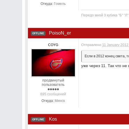
Откуда:
Гомель
Передо мной 3 кубика "Б" "Л
PoisoN_er
OFFLINE
COYG
Отправлено
11 January 2012 
Если в 2012 конец света, 
уже через 11. Так что не 
продвинутый
пользователь
695 сообщений
Откуда:
Минск
Kos
OFFLINE