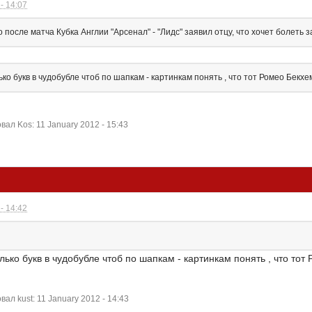
- 14:07
после матча Кубка Англии "Арсенал" - "Лидс" заявил отцу, что хочет болеть за
ко букв в чудобубле чтоб по шапкам - картинкам понять , что тот Ромео Бекхе
й
л Kos: 11 January 2012 - 15:43
- 14:42
лько букв в чудобубле чтоб по шапкам - картинкам понять , что тот
л kust: 11 January 2012 - 14:43