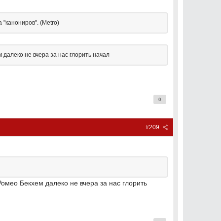
 "канониров". (Metro)
м далеко не вчера за нас глорить начал
0
#209
 Ромео Бекхем далеко не вчера за нас глорить