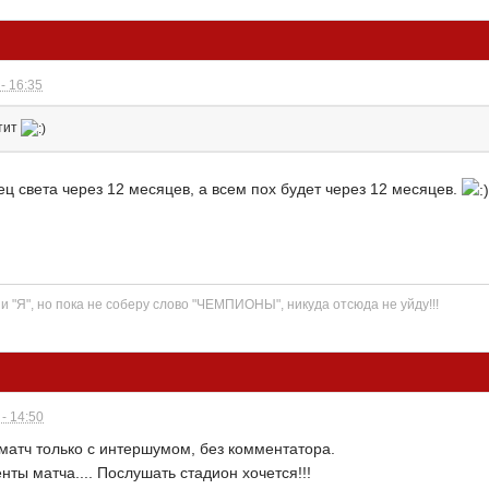
- 16:35
атит
нец света через 12 месяцев, а всем пох будет через 12 месяцев.
" и "Я", но пока не соберу слово "ЧЕМПИОНЫ", никуда отсюда не уйду!!!
- 14:50
 матч только с интершумом, без комментатора.
нты матча.... Послушать стадион хочется!!!