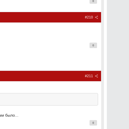
0
#210
0
#211
ам было...
0