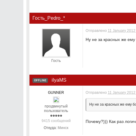
Гость_Pedro_*
Отправлено
11 January 2012 
Ну не за красных же ему
Гость
ilyaMS
OFFLINE
GUNNER
Отправлено
11 January 2012 
Ну не за красных же ему 
продвинутый
пользователь
9415 сообщений
Почему?))) Как раз логич
Откуда:
Минск