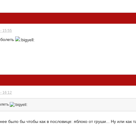
- 15:55
 болеть
- 16:12
болеть
нее было бы чтобы как в пословице: яблоко от груши... Ну или как т