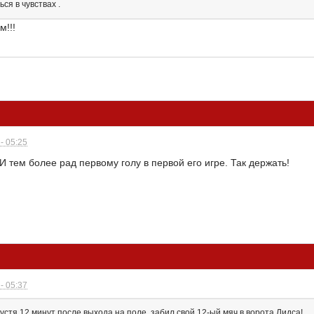
ся в чувствах .
м!!!
- 05:25
 тем более рад первому голу в первой его игре. Так держать!
- 05:37
спустя 12 минут после выхода на поле, забил свой 12-ый мяч в ворота Лидса!