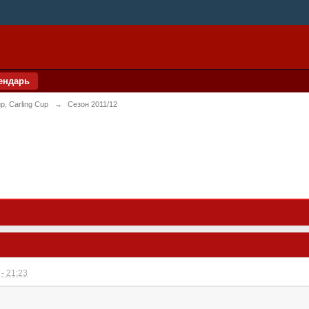
ендарь
p, Carling Cup
→
Сезон 2011/12
- 21:23