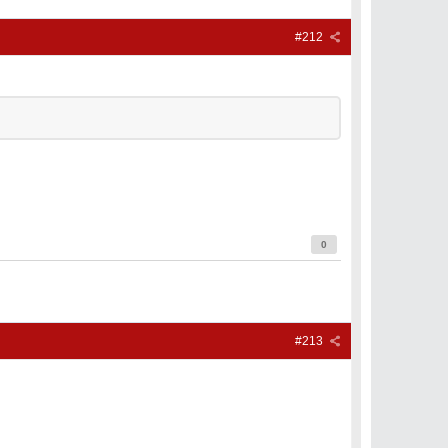
#212
0
#213