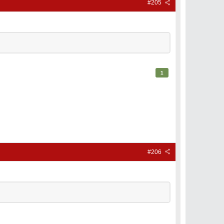
#205
1
#206