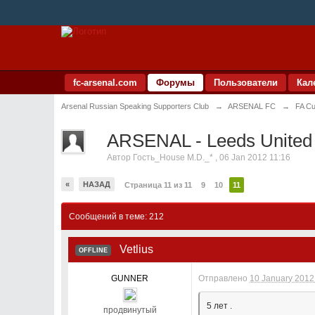
fc-arsenal.com
Форумы
Пользователи
Кал
Arsenal Russian Speaking Supporters Club
→
ARSENAL FC
→
FA Cu
ARSENAL - Leeds United
Автор
Гость_House M.D._*
,
06 Jan 2012 11:16
«
НАЗАД
Страница 11 из 11
9
10
11
Сообщений в теме: 212
Vetlius
OFFLINE
GUNNER
Отправлено
10 January 2012 
5 лет .
продвинутый