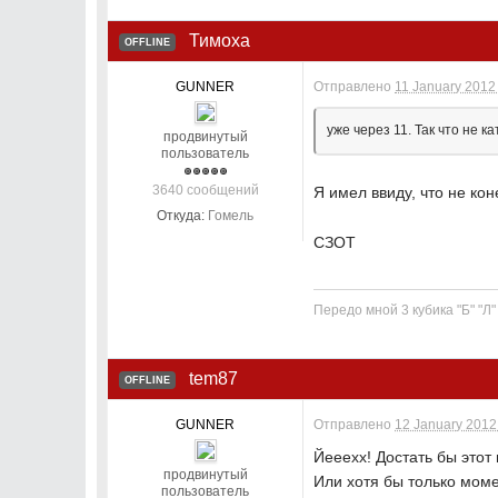
Тимоха
OFFLINE
GUNNER
Отправлено
11 January 2012 
уже через 11. Так что не к
продвинутый
пользователь
3640 сообщений
Я имел ввиду, что не ко
Откуда:
Гомель
СЗОТ
Передо мной 3 кубика "Б" "Л
tem87
OFFLINE
GUNNER
Отправлено
12 January 2012 
Йееехх! Достать бы этот
продвинутый
Или хотя бы только моме
пользователь