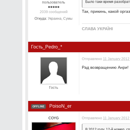
Было таки время разобрать
пользователь
Так, прикинь, какой оргаз
2039 сообщений
Откуда:
Украина, Сумы
СЛАВА УКРАЇНІ
Гость_Pedro_*
Отправлено
11 January 2012 
Рад возвращению Анри! И
Гость
PoisoN_er
OFFLINE
COYG
Отправлено
11 January 2012 
В 2012 году, 12-й номер, 