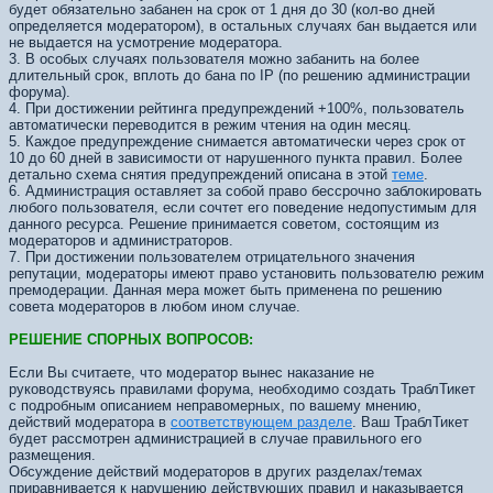
будет обязательно забанен на срок от 1 дня до 30 (кол-во дней
определяется модератором), в остальных случаях бан выдается или
не выдается на усмотрение модератора.
3. В особых случаях пользователя можно забанить на более
длительный срок, вплоть до бана по IP (по решению администрации
форума).
4. При достижении рейтинга предупреждений +100%, пользователь
автоматически переводится в режим чтения на один месяц.
5. Каждое предупреждение снимается автоматически через срок от
10 до 60 дней в зависимости от нарушенного пункта правил. Более
детально схема снятия предупреждений описана в этой
теме
.
6. Администрация оставляет за собой право бессрочно заблокировать
любого пользователя, если сочтет его поведение недопустимым для
данного ресурса. Решение принимается советом, состоящим из
модераторов и администраторов.
7. При достижении пользователем отрицательного значения
репутации, модераторы имеют право установить пользователю режим
премодерации. Данная мера может быть применена по решению
совета модераторов в любом ином случае.
РЕШЕНИЕ СПОРНЫХ ВОПРОСОВ:
Если Вы считаете, что модератор вынес наказание не
руководствуясь правилами форума, необходимо создать ТраблТикет
с подробным описанием неправомерных, по вашему мнению,
действий модератора в
соответствующем разделе
. Ваш ТраблТикет
будет рассмотрен администрацией в случае правильного его
размещения.
Обсуждение действий модераторов в других разделах/темах
приравнивается к нарушению действующих правил и наказывается