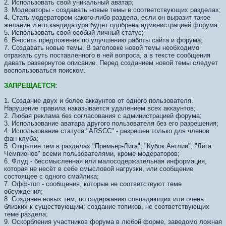
2. Использовать свой уникальный аватар;
3. Модераторы - создавать новые темы в соответствующих разделах;
4. Стать модератором какого-либо раздела, если он выразит такое
желание и его кандидатура будет одобрена администрацией форума;
5. Использовать свой особый личный статус;
6. Вносить предложения по улучшению работы сайта и форума;
7. Создавать новые темы. В заголовке новой темы необходимо
отражать суть поставленного в ней вопроса, а в тексте сообщения
давать развернутое описание. Перед созданием новой темы следует
воспользоваться поиском.
ЗАПРЕЩАЕТСЯ:
1. Создание двух и более аккаунтов от одного пользователя.
Нарушение правила наказывается удалением всех аккаунтов;
2. Любая реклама без согласования с администрацией форума;
3. Использование аватара другого пользователя без его разрешения;
4. Использование статуса "ARSCC" - разрешен только для членов
фан-клуба;
5. Открытие тем в разделах "Премьер-Лига", "Кубок Англии", "Лига
Чемпионов" всеми пользователями, кроме модераторов;
6. Флуд - бессмысленная или малосодержательная информация,
которая не несёт в себе смысловой нагрузки, или сообщение
состоящее с одного смайлика;
7. Офф-топ - сообщения, которые не соответствуют теме
обсуждения;
8. Создание новых тем, по содержанию совпадающих или очень
близких к существующим; создание топиков, не соответствующих
теме раздела;
9. Оскорбления участников форума в любой форме, заведомо ложная