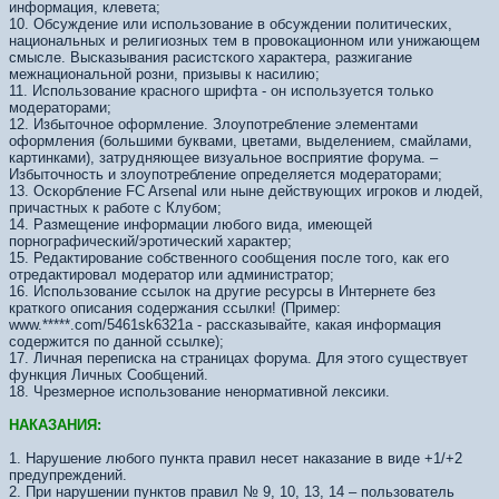
информация, клевета;
10. Обсуждение или использование в обсуждении политических,
национальных и религиозных тем в провокационном или унижающем
смысле. Высказывания расистского характера, разжигание
межнациональной розни, призывы к насилию;
11. Использование красного шрифта - он используется только
модераторами;
12. Избыточное оформление. Злоупотребление элементами
оформления (большими буквами, цветами, выделением, смайлами,
картинками), затрудняющее визуальное восприятие форума. –
Избыточность и злоупотребление определяется модераторами;
13. Оскорбление FC Arsenal или ныне действующих игроков и людей,
причастных к работе с Клубом;
14. Размещение информации любого вида, имеющей
порнографический/эротический характер;
15. Редактирование собственного сообщения после того, как его
отредактировал модератор или администратор;
16. Использование ссылок на другие ресурсы в Интернете без
краткого описания содержания ссылки! (Пример:
www.*****.com/5461sk6321а - рассказывайте, какая информация
содержится по данной ссылке);
17. Личная переписка на страницах форума. Для этого существует
функция Личных Сообщений.
18. Чрезмерное использование ненормативной лексики.
НАКАЗАНИЯ:
1. Нарушение любого пункта правил несет наказание в виде +1/+2
предупреждений.
2. При нарушении пунктов правил № 9, 10, 13, 14 – пользователь