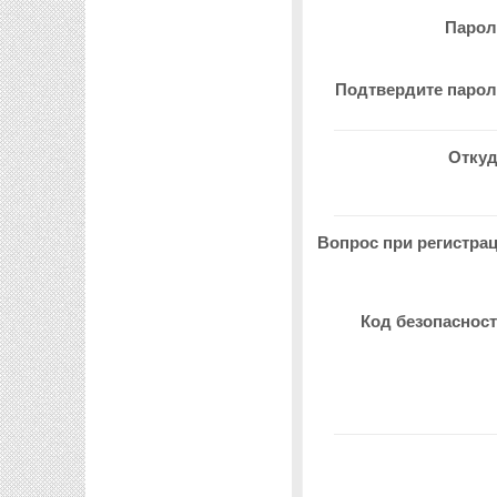
Паро
Подтвердите паро
Отку
Вопрос при регистра
Код безопаснос