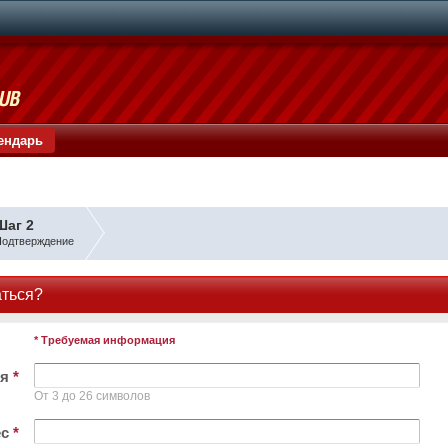
ендарь
Шаг 2
одтверждение
аться?
* Требуемая информация
ля
*
От 3 до 26 символов
ес
*