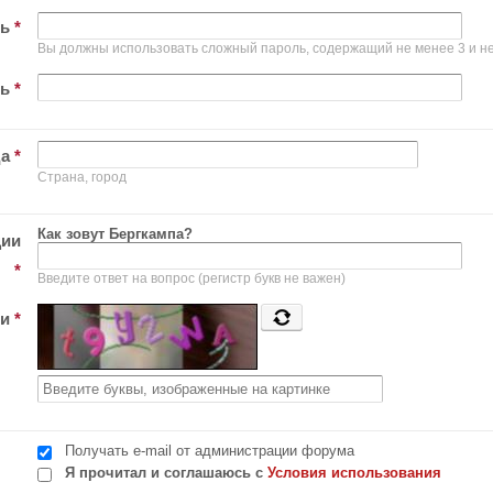
ль
*
Вы должны использовать сложный пароль, содержащий не менее 3 и не
ль
*
да
*
Страна, город
Как зовут Бергкампа?
ции
*
Введите ответ на вопрос (регистр букв не важен)
ти
*
Получать e-mail от администрации форума
Я прочитал и соглашаюсь с
Условия использования