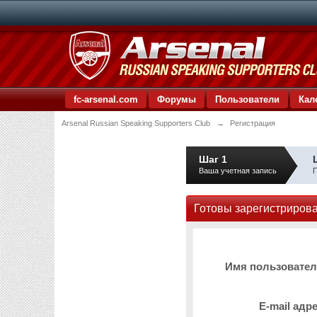
fc-arsenal.com
Форумы
Пользователи
Кал
Arsenal Russian Speaking Supporters Club
→
Регистрация
Шаг 1
Ваша учетная запись
П
Готовы зарегистриров
Имя пользовате
E-mail адр