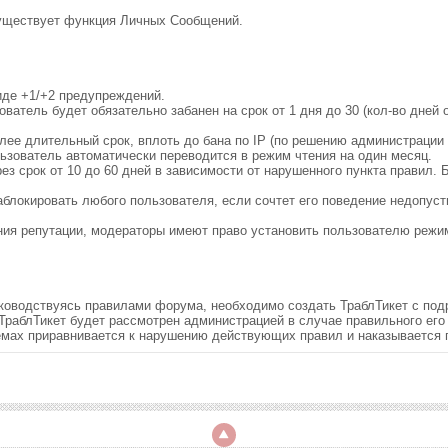
существует функция Личных Сообщений.
иде +1/+2 предупреждений.
зователь будет обязательно забанен на срок от 1 дня до 30 (кол-во дне
олее длительный срок, вплоть до бана по IP (по решению администрации
ьзователь автоматически переводится в режим чтения на один месяц.
ез срок от 10 до 60 дней в зависимости от нарушенного пункта правил.
заблокировать любого пользователя, если сочтет его поведение недопу
ения репутации, модераторы имеют право установить пользователю режи
руководствуясь правилами форума, необходимо создать ТраблТикет с п
 ТраблТикет будет рассмотрен администрацией в случае правильного ег
емах приравнивается к нарушению действующих правил и наказывается