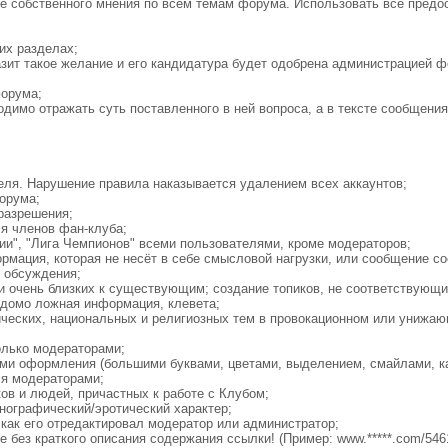
е собственного мнения по всем темам форума. Использовать все предо
их разделах;
азит такое желание и его кандидатура будет одобрена администрацией 
форума;
одимо отражать суть поставленного в ней вопроса, а в тексте сообщени
теля. Нарушение правила наказывается удалением всех аккаунтов;
орума;
 разрешения;
ля членов фан-клуба;
лии", "Лига Чемпионов" всеми пользователями, кроме модераторов;
мация, которая не несёт в себе смысловой нагрузки, или сообщение со
е обсуждения;
 очень близких к существующим; создание топиков, не соответствующи
едомо ложная информация, клевета;
ических, национальных и религиозных тем в провокационном или унижаю
;
олько модераторами;
ми оформления (большими буквами, цветами, выделением, смайлами, к
ся модераторами;
ов и людей, причастных к работе с Клубом;
ографический/эротический характер;
 как его отредактировал модератор или администратор;
е без краткого описания содержания ссылки! (Пример: www.*****.com/54