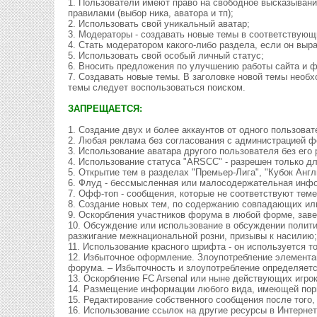
1. Пользователи имеют право на свободное высказывани
правилами (выбор ника, аватора и тп);
2. Использовать свой уникальный аватар;
3. Модераторы - создавать новые темы в соответствующ
4. Стать модератором какого-либо раздела, если он выр
5. Использовать свой особый личный статус;
6. Вносить предложения по улучшению работы сайта и 
7. Создавать новые темы. В заголовке новой темы необх
темы следует воспользоваться поиском.
ЗАПРЕЩАЕТСЯ:
1. Создание двух и более аккаунтов от одного пользова
2. Любая реклама без согласования с администрацией ф
3. Использование аватара другого пользователя без его
4. Использование статуса "ARSCC" - разрешен только д
5. Открытие тем в разделах "Премьер-Лига", "Кубок Анг
6. Флуд - бессмысленная или малосодержательная инфор
7. Офф-топ - сообщения, которые не соответствуют тем
8. Создание новых тем, по содержанию совпадающих или
9. Оскорбления участников форума в любой форме, зав
10. Обсуждение или использование в обсуждении полит
разжигание межнациональной розни, призывы к насилию
11. Использование красного шрифта - он используется т
12. Избыточное оформление. Злоупотребление элемента
форума. – Избыточность и злоупотребление определяет
13. Оскорбление FC Arsenal или ныне действующих игрок
14. Размещение информации любого вида, имеющей порн
15. Редактирование собственного сообщения после того,
16. Использование ссылок на другие ресурсы в Интернет