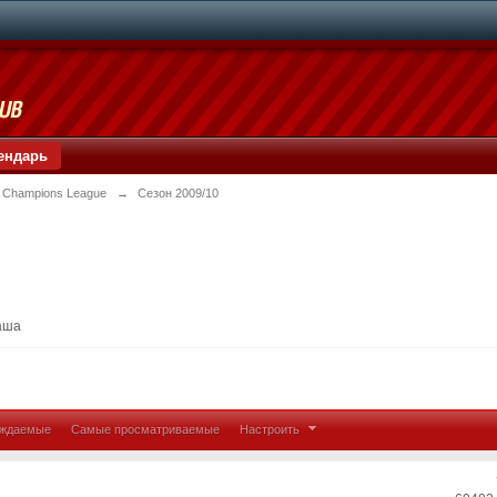
ендарь
 Champions League
→
Сезон 2009/10
аша
уждаемые
Самые просматриваемые
Настроить