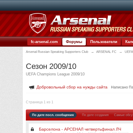
fc-arsenal.com
Форумы
Пользователи
Кал
Arsenal Russian Speaking Supporters Club
→
ARSENAL FC
→
UEFA
Сезон 2009/10
UEFA Champions League 2009/10
Добровольный сбор на нужды сайта
Написано П
Страница 1 из 1
По дате посл. сообщения
По дате создания
Самые обс
Барселона - АРСЕНАЛ четвертьфинал ЛЧ