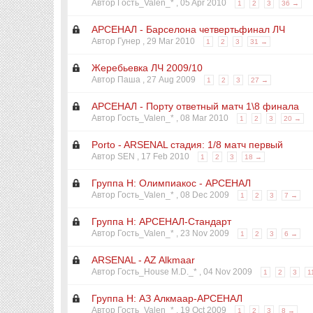
Автор Гость_Valen_* ,
05 Apr 2010
1
2
3
36 →
АРСЕНАЛ - Барселона четвертьфинал ЛЧ
Автор Гунер ,
29 Mar 2010
1
2
3
31 →
Жеребьевка ЛЧ 2009/10
Автор Паша ,
27 Aug 2009
1
2
3
27 →
АРСЕНАЛ - Порту ответный матч 1\8 финала
Автор Гость_Valen_* ,
08 Mar 2010
1
2
3
20 →
Porto - ARSENAL стадия: 1/8 матч первый
Автор SEN ,
17 Feb 2010
1
2
3
18 →
Группа Н: Олимпиакос - АРСЕНАЛ
Автор Гость_Valen_* ,
08 Dec 2009
1
2
3
7 →
Группа Н: АРСЕНАЛ-Стандарт
Автор Гость_Valen_* ,
23 Nov 2009
1
2
3
6 →
ARSENAL - AZ Alkmaar
Автор Гость_House M.D._* ,
04 Nov 2009
1
2
3
1
Группа Н: АЗ Aлкмаар-АРСЕНАЛ
Автор Гость_Valen_* ,
19 Oct 2009
1
2
3
8 →