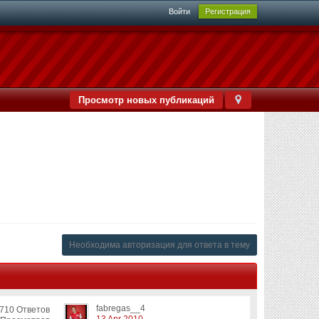
Войти
Регистрация
Просмотр новых публикаций
Необходима авторизация для ответа в тему
fabregas__4
710 Ответов