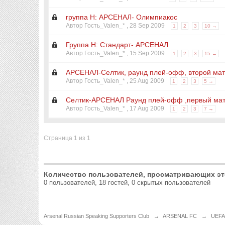
группа Н: АРСЕНАЛ- Олимпиакос
Автор Гость_Valen_* ,
28 Sep 2009
1
2
3
10 →
Группа Н: Стандарт- АРСЕНАЛ
Автор Гость_Valen_* ,
15 Sep 2009
1
2
3
15 →
АРСЕНАЛ-Селтик, раунд плей-офф, второй мат
Автор Гость_Valen_* ,
25 Aug 2009
1
2
3
5 →
Селтик-АРСЕНАЛ Раунд плей-офф ,первый ма
Автор Гость_Valen_* ,
17 Aug 2009
1
2
3
7 →
Страница 1 из 1
Количество пользователей, просматривающих эт
0 пользователей, 18 гостей, 0 скрытых пользователей
Arsenal Russian Speaking Supporters Club
→
ARSENAL FC
→
UEFA