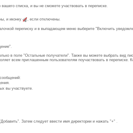
 вашего списка, и вы не сможете участвовать в переписке.
ны, и иконку
, если отключены.
алочкой переписку и в выпадающем меню выберите "Включить уведомле
ение".
лько в поле "Остальные получатели". Также вы можете выбрать вид пи
воляет всем приглашенным пользователям поучаствовать в переписке. 
 сообщений:
ения.
рых вы участвуете.
Добавить". Затем следует ввести имя директории и нажать "+" .