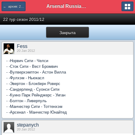
Arsenal Russian Speaking Supporters Club
← архив: 2011/12
22 тур сезон 2011/12
Закрыта
Fess
20 Jan 2012
- -Норвич Сити - Челси
- -Сток Сити - Вест Бромвич
- -Вулверхэмптон - Астон Вилла
- -Фулхэм - Ньюкасл
- -Эвертон - Блэкберн Роверс
- -Сандерленд - Суонси Сити
- -Куинз Парк Рейнджерс - Уиган
- -Болтон - Ливерпуль
- -Манчестер Сити - Тоттенхэм
- -Арсенал - Манчестер Юнайтед
stepanych
20 Jan 2012