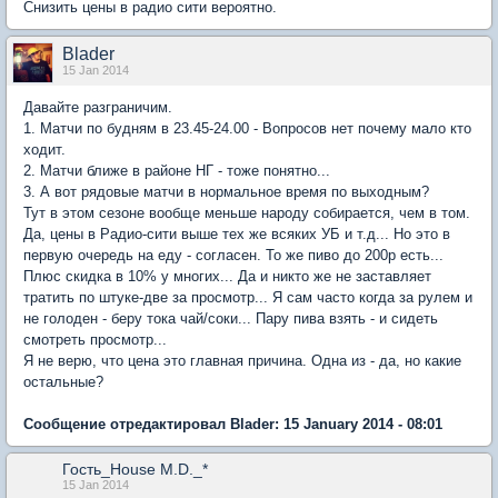
Снизить цены в радио сити вероятно.
Blader
15 Jan 2014
Давайте разграничим.
1. Матчи по будням в 23.45-24.00 - Вопросов нет почему мало кто
ходит.
2. Матчи ближе в районе НГ - тоже понятно...
3. А вот рядовые матчи в нормальное время по выходным?
Тут в этом сезоне вообще меньше народу собирается, чем в том.
Да, цены в Радио-сити выше тех же всяких УБ и т.д... Но это в
первую очередь на еду - согласен. То же пиво до 200р есть...
Плюс скидка в 10% у многих... Да и никто же не заставляет
тратить по штуке-две за просмотр... Я сам часто когда за рулем и
не голоден - беру тока чай/соки... Пару пива взять - и сидеть
смотреть просмотр...
Я не верю, что цена это главная причина. Одна из - да, но какие
остальные?
Сообщение отредактировал Blader: 15 January 2014 - 08:01
Гость_House M.D._*
15 Jan 2014