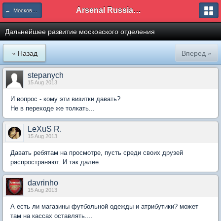
Arsenal Russian Speaking Supporters Club
← Московское отделение
Дальнейшее развитие московского отделения
« Назад
Вперед »
stepanych
15 Aug 2013
И вопрос - кому эти визитки давать?
Не в переходе же толкать...
LeXuS R.
15 Aug 2013
Давать ребятам на просмотре, пусть среди своих друзей
распространяют. И так далее.
davrinho
15 Aug 2013
А есть ли магазины футбольной одежды и атрибутики? может
там на кассах оставлять....