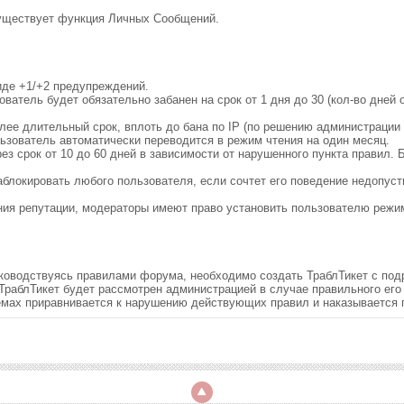
существует функция Личных Сообщений.
иде +1/+2 предупреждений.
зователь будет обязательно забанен на срок от 1 дня до 30 (кол-во дне
олее длительный срок, вплоть до бана по IP (по решению администрации
ьзователь автоматически переводится в режим чтения на один месяц.
ез срок от 10 до 60 дней в зависимости от нарушенного пункта правил.
заблокировать любого пользователя, если сочтет его поведение недопу
ения репутации, модераторы имеют право установить пользователю режи
руководствуясь правилами форума, необходимо создать ТраблТикет с п
 ТраблТикет будет рассмотрен администрацией в случае правильного ег
емах приравнивается к нарушению действующих правил и наказывается