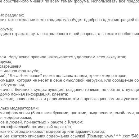
е собственного мнения по всем темам форума. Использовать все предо
их разделах;
азит такое желание и его кандидатура будет одобрена администрацией 
форума;
одимо отражать суть поставленного в ней вопроса, а в тексте сообщени
теля. Нарушение правила наказывается удалением всех аккаунтов;
орума;
 разрешения;
ля членов фан-клуба;
лии", "Лига Чемпионов" всеми пользователями, кроме модераторов;
мация, которая не несёт в себе смысловой нагрузки, или сообщение со
е обсуждения;
 очень близких к существующим; создание топиков, не соответствующи
едомо ложная информация, клевета;
ических, национальных и религиозных тем в провокационном или унижаю
;
олько модераторами;
ми оформления (большими буквами, цветами, выделением, смайлами, к
ся модераторами;
ов и людей, причастных к работе с Клубом;
ографический/эротический характер;
 как его отредактировал модератор или администратор;
е без краткого описания содержания ссылки! (Пример: www.*****.com/54