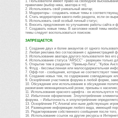
1. Пользователи имеют право на свободное высказывани
правилами (выбор ника, аватора и тп);
2. Использовать свой уникальный аватар;
3. Модераторы - создавать новые темы в соответствующ
4. Стать модератором какого-либо раздела, если он выр
5. Использовать свой особый личный статус;
6. Вносить предложения по улучшению работы сайта и 
7. Создавать новые темы. В заголовке новой темы необх
темы следует воспользоваться поиском.
ЗАПРЕЩАЕТСЯ:
1. Создание двух и более аккаунтов от одного пользова
2. Любая реклама без согласования с администрацией ф
3. Использование аватара другого пользователя без его
4. Использование статуса "ARSCC" - разрешен только д
5. Открытие тем в разделах "Премьер-Лига", "Кубок Анг
6. Флуд - бессмысленная или малосодержательная инфор
7. Офф-топ - сообщения, которые не соответствуют тем
8. Создание новых тем, по содержанию совпадающих или
9. Оскорбления участников форума в любой форме, зав
10. Обсуждение или использование в обсуждении полит
разжигание межнациональной розни, призывы к насилию
11. Использование красного шрифта - он используется т
12. Избыточное оформление. Злоупотребление элемента
форума. – Избыточность и злоупотребление определяет
13. Оскорбление FC Arsenal или ныне действующих игрок
14. Размещение информации любого вида, имеющей порн
15. Редактирование собственного сообщения после того,
16. Использование ссылок на другие ресурсы в Интернет