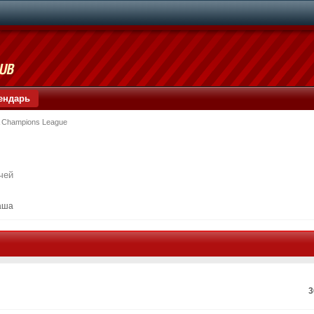
ендарь
 Champions League
чей
аша
3