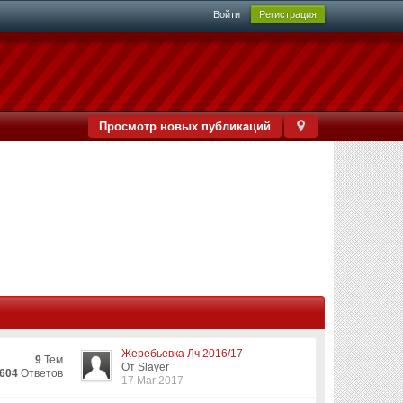
Войти
Регистрация
Просмотр новых публикаций
Жеребьевка Лч 2016/17
9
Тем
От Slayer
604
Ответов
17 Mar 2017