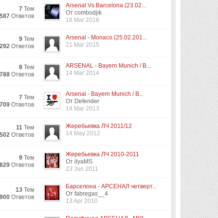
Arsenal Vs Barcelona (23.02...
7
Тем
От combodjik
587
Ответов
18 Mar 2016
Arsenal - Monaco (25.02.201...
9
Тем
21 Mar 2015
292
Ответов
ARSENAL - Bayern Munich / B...
8
Тем
14 Mar 2014
788
Ответов
Arsenal - Bayern Munich / B...
7
Тем
От Defender
709
Ответов
14 Mar 2013
Жеребьевка ЛЧ 2011/12
11
Тем
14 May 2012
502
Ответов
Жеребьевка ЛЧ 2010-2011
9
Тем
От ilyaMS
829
Ответов
23 Jun 2011
Барселона - АРСЕНАЛ четверт...
13
Тем
От fabregas__4
900
Ответов
13 Apr 2010