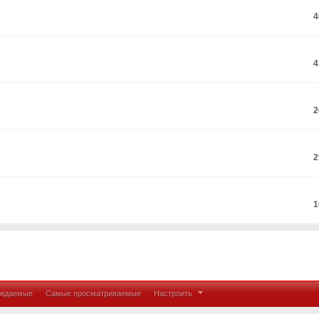
4
4
2
2
1
уждаемые
Самые просматриваемые
Настроить