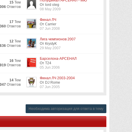
Полуфинал АРСЕНАЛ - МЮ
15
Тем
От lord oleg
006
Ответов
08 May 2009
Финал ЛЧ
17
Тем
От Carrier
360
Ответов
07 Jun 2008
Лига чемпионов 2007
12
Тем
От КrystyK
636
Ответов
29 May 2007
Барселона-АРСЕНАЛ
16
Тем
От T24
919
Ответов
05 Jun 2006
Финал ЛЧ 2003-2004
14
Тем
От DJ Rome
047
Ответов
07 Jun 2005
Необходима авторизация для ответа в тему