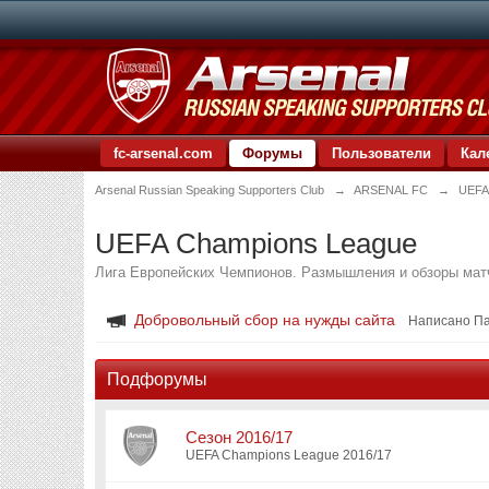
fc-arsenal.com
Форумы
Пользователи
Кал
Arsenal Russian Speaking Supporters Club
→
ARSENAL FC
→
UEFA
UEFA Champions League
Лига Европейских Чемпионов. Размышления и обзоры мат
Добровольный сбор на нужды сайта
Написано П
Подфорумы
Сезон 2016/17
UEFA Champions League 2016/17