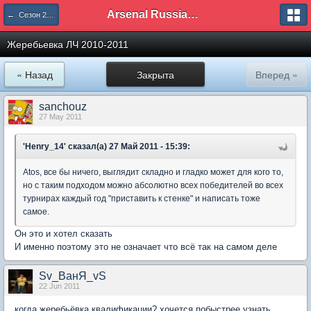
Arsenal Russian Speaking Supporters Club
← Сезон 2010/11
Жеребьевка ЛЧ 2010-2011
« Назад
Закрыта
Вперед »
sanchouz
27 May 2011
'Henry_14' сказал(а) 27 Май 2011 - 15:39:
Atos, все бы ничего, выглядит складно и гладко может для кого то,
но с таким подходом можно абсолютно всех победителей во всех
турнирах каждый год "приставить к стенке" и написать тоже
самое.
Он это и хотел сказать
И именно поэтому это не означает что всё так на самом деле
Sv_ВанЯ_vS
22 Jun 2011
когда жеребьёвка квалификации? хочется побыстрее узнать