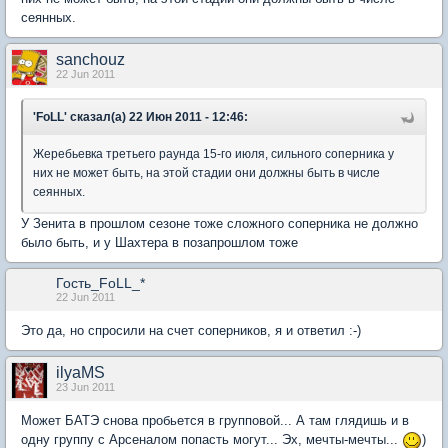
сеянных.
sanchouz
22 Jun 2011
'FoLL' сказал(а) 22 Июн 2011 - 12:46:
Жеребьевка третьего раунда 15-го июля, сильного соперника у
них не может быть, на этой стадии они должны быть в числе
сеянных.
У Зенита в прошлом сезоне тоже сложного соперника не должно
было быть, и у Шахтера в позапрошлом тоже
Гость_FoLL_*
22 Jun 2011
Это да, но спросили на счет соперников, я и ответил :-)
ilyaMS
23 Jun 2011
Может БАТЭ снова пробьется в групповой... А там глядишь и в
одну группу с Арсеналом попасть могут... Эх, мечты-мечты...
)