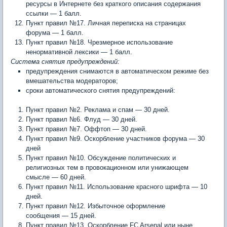
ресурсы в Интернете без краткого описания содержания
ссылки
—
1 балл.
Пункт правил №17. Личная переписка на страницах
форума
—
1 балл.
Пункт правил №18. Чрезмерное использование
ненормативной лексики — 1 балл.
Система снятия предупреждений:
предупреждения снимаются в автоматическом режиме без
вмешательства модераторов;
сроки автоматического снятия предупреждений:
Пункт правил №2. Реклама и спам
—
30 дней.
Пункт правил №6. Флуд
—
30 дней.
Пункт правил №7. Оффтоп
—
30 дней.
Пункт правил №9. Оскорбление участников форума
—
30
дней
Пункт правил №10. Обсуждение политических и
религиозных тем в провокационном или унижающем
смысле
—
60 дней.
Пункт правил №11. Использование красного шрифта
—
10
дней.
Пункт правил №12. Избыточное оформление
сообщения
—
15 дней.
Пункт правил №13. Оскорбление FC Arsenal или ныне