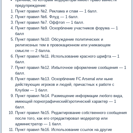
предупреждение:
Пункт правил №2. Реклама и спам
—
1 балл.
Пункт правил №6. Флуд
—
1 балл.
Пункт правил №7. Оффтоп
—
1 балл.
Пункт правил №9. Оскорбление участников форума
—
1
балл
Пункт правил №10. Обсуждение политических и
религиозных тем в провокационном или унижающем
смысле
—
2 балла.
Пункт правил №11. Использование красного шрифта
—
1
балл.
Пункт правил №12. Избыточное оформление сообщения
—
1
балл.
Пункт правил №13. Оскорбление FC Arsenal или ныне
действующих игроков и людей, причастных к работе с
Клубом
—
1 балл.
Пункт правил №14. Размещение информации любого вида,
имеющей порнографический/эротический характер
—
1
балл.
Пункт правил №15. Редактирование собственного сообщения
после того, как его отредактировал модератор или
администратор
—
1 балл.
Пункт правил №16. Использование ссылок на другие