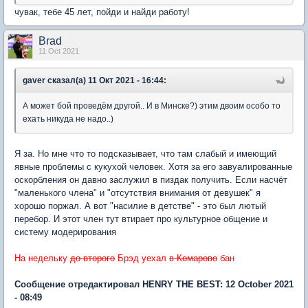
чувак, тебе 45 лет, пойди и найди работу!
Brad
11 Oct 2021
gaver сказал(а) 11 Окт 2021 - 16:44:
А может бой проведём другой.. И в Минске?) этим двоим особо то
ехать никуда не надо..)
Я за. Но мне что то подсказывает, что там слабый и имеющий
явные проблемы с кукухой человек. Хотя за его завуалированные
оскорбления он давно заслужил в пиздак получить. Если насчёт
"маленького члена" и "отсутствия внимания от девушек" я
хорошо поржал. А вот "насилие в детстве" - это был лютый
перебор. И этот член тут втирает про культурное общение и
систему модерирования
На недельку
до второго
Брэд уехал
в Комарово
бан
Сообщение отредактировал HENRY THE BEST: 12 October 2021
- 08:49