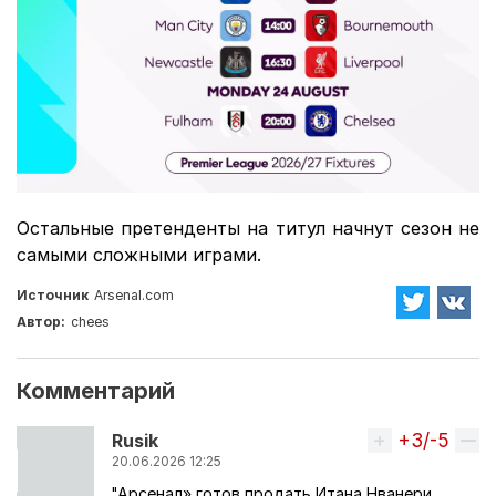
Остальные претенденты на титул начнут сезон не
самыми сложными играми.
Источник
Arsenal.com
Автор:
chees
Комментарий
+3/-5
Вверх
Rusik
20.06.2026 12:25
"Арсенал» готов продать Итана Нванери,