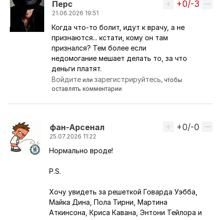
+0/-3
Вверх
Перс
21.06.2026 19:51
Когда что-то болит, идут к врачу, а не
Ответ на комментарий пользователя
VeNsk
признаются... кстати, кому он там
признался? Тем более если
недомогание мешает делать то, за что
деньги платят.
Войдите
зарегистрируйтесь
или
, чтобы
оставлять комментарии
+0/-0
Вверх
фaн-Apceнaл
25.07.2026 11:22
Нормально вроде!
P.S.
Хочу увидеть за решеткой Говарда Уэбба,
Майка Дина, Пола Тирни, Мартина
Аткинсона, Криса Кавана, Энтони Тейлора и