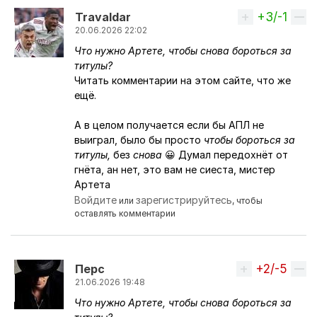
+3/-1
Вверх
Travaldar
20.06.2026 22:02
Что нужно Артете, чтобы снова бороться за
Ответ на комментарий пользователя
Rusik
титулы?
Читать комментарии на этом сайте, что же
ещё.
А в целом получается если бы АПЛ не
выиграл, было бы просто
чтобы бороться за
титулы,
без
снова
😀 Думал передохнёт от
гнёта, ан нет, это вам не сиеста, мистер
Артета
Войдите
зарегистрируйтесь
или
, чтобы
оставлять комментарии
+2/-5
Вверх
Перс
21.06.2026 19:48
Что нужно Артете, чтобы снова бороться за