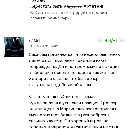
Ответ на комментарий пользователя
Rusik
титулы?
Перестать быть ̶М̶а̶у̶р̶и̶н̶ь̶е̶
Артетой!
Войдите
зарегистрируйтесь
или
, чтобы
оставлять комментарии
+3/-1
Вверх
s1Nd
20.06.2026 16:45
Сака сам признавался, что весной был очень
далёк от оптимальных кондиций из-за
повреждения. Да и по-прежнему не выходит
в сборной в основе, не просто так же. Про
Эдегора не слышал, чтобы тренер
отзывался подобным образом.
Как по мне, левый вингер - самая
нуждающаяся в усилении позиция. Троссар
не молодеет, а Мартинелли застопорился и
ему не хватает большего разнообразия
сильных качеств. Он хороший игрок, но
топовым в мировом масштабе так и не стал.