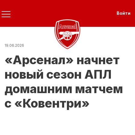
Перейти
к
Use
Войти
основному
содержанию
19.06.2026
«Арсенал» начнет
новый сезон АПЛ
домашним матчем
с «Ковентри»