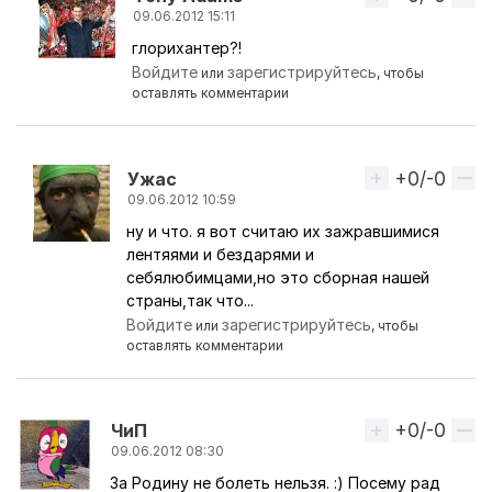
09.06.2012 15:11
глорихантер?!
Ответ на комментарий пользователя
Nelps
Войдите
зарегистрируйтесь
или
, чтобы
оставлять комментарии
+0/-0
Вверх
Ужас
09.06.2012 10:59
ну и что. я вот считаю их зажравшимися
Ответ на комментарий пользователя
Tony Adam
лентяями и бездарями и
себялюбимцами,но это сборная нашей
страны,так что...
Войдите
зарегистрируйтесь
или
, чтобы
оставлять комментарии
+0/-0
Вверх
ЧиП
09.06.2012 08:30
За Родину не болеть нельзя. :) Посему рад