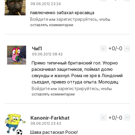
08.06.2012 23:24
павлюченко забахал красавца
Войдите
зарегистрируйтесь
или
, чтобы
оставлять комментарии
+0/-0
Вверх
ЧиП
09.06.2012 08:42
Прямо типичный британский гол. Упорно
Ответ на комментарий пользователя
Ужас
раскачивал защитников, поймал долю
секунды и жахнул. Рома не зря в Лондоний
съездил, привез оттуда опыта. Молодец.
Войдите
зарегистрируйтесь
или
, чтобы
оставлять комментарии
+0/-0
Вверх
Kanonir-Farkhat
08.06.2012 23:43
Шава растаскал Росю!