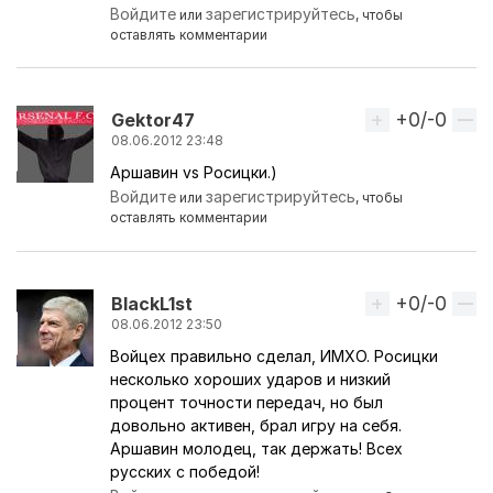
Войдите
зарегистрируйтесь
или
, чтобы
оставлять комментарии
+0/-0
Вверх
Gektor47
08.06.2012 23:48
Аршавин vs Росицки.)
Войдите
зарегистрируйтесь
или
, чтобы
оставлять комментарии
+0/-0
Вверх
BlackL1st
08.06.2012 23:50
Войцех правильно сделал, ИМХО. Росицки
несколько хороших ударов и низкий
процент точности передач, но был
довольно активен, брал игру на себя.
Аршавин молодец, так держать! Всех
русских с победой!