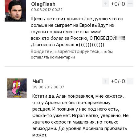
+0/-0
Вверх
OlegFlash
09.06.2012 00:32
Щесны не стоит унывать! не думаю что он
больше не сыграет на Евро! выйдут из
группы поляки вместе с нашими!
всех кто болел за Россию, С ПОБЕДОЙ!!!!!!!!!!
Дзагоева в Арсенал =))))))))))))))
Войдите
зарегистрируйтесь
или
, чтобы
оставлять комментарии
+0/-0
Вверх
ЧиП
09.06.2012 08:37
Кстати да. Алан понравился, мне кажется,
Ответ на комментарий пользователя
OlegFlash
что у Арсена он был по-серьезному
расцвел. И позиция у нас под него есть,
Сеска-то уже нет. Играл нагло, уверенно. Не
хватало скорости мышления, но только
эпизодами. До уровня Арсенала прибавить
может.