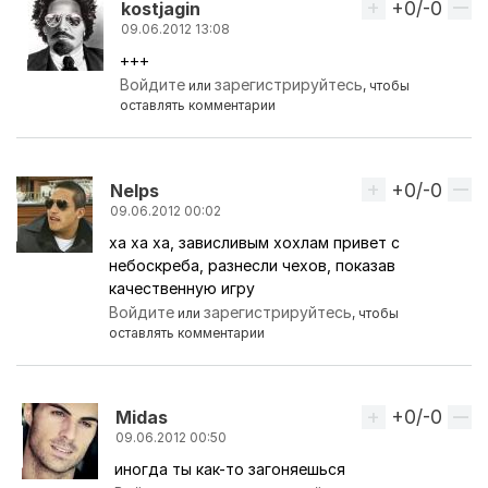
+0/-0
Вверх
kostjagin
09.06.2012 13:08
+++
Ответ на комментарий пользователя
ЧиП
Войдите
зарегистрируйтесь
или
, чтобы
оставлять комментарии
+0/-0
Вверх
Nelps
09.06.2012 00:02
ха ха ха, зависливым хохлам привет с
небоскреба, разнесли чехов, показав
качественную игру
Войдите
зарегистрируйтесь
или
, чтобы
оставлять комментарии
+0/-0
Вверх
Midas
09.06.2012 00:50
иногда ты как-то загоняешься