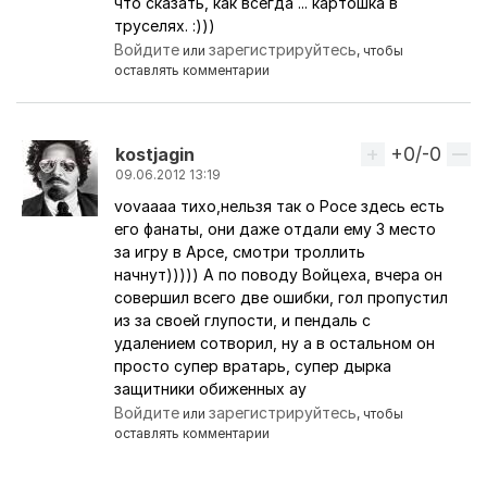
что сказать, как всегда ... картошка в
труселях. :)))
Войдите
зарегистрируйтесь
или
, чтобы
оставлять комментарии
+0/-0
Вверх
kostjagin
09.06.2012 13:19
vovaaaa тихо,нельзя так о Росе здесь есть
Ответ на комментарий пользователя
vovaaaa
его фанаты, они даже отдали ему 3 место
за игру в Арсе, смотри троллить
начнут))))) А по поводу Войцеха, вчера он
совершил всего две ошибки, гол пропустил
из за своей глупости, и пендаль с
удалением сотворил, ну а в остальном он
просто супер вратарь, супер дырка
защитники обиженных ау
Войдите
зарегистрируйтесь
или
, чтобы
оставлять комментарии