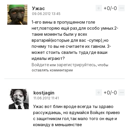
+0/-0
Вверх
Ужас
09.06.2012 13:45
1-его вины в пропущенном голе
Ответ на комментарий пользователя
kostjagin
нет,повторяю ещё раз,для особо умных.2-
такие моменты были у всех
вратарей(которые для вас -супер),но
почему то вы не считаете их гавном. 3-
может стоить свалить туда,где ваши
идеалы играют?
Войдите
зарегистрируйтесь
или
, чтобы
оставлять комментарии
+0/-0
Вверх
kostjagin
11.06.2012 11:41
Ужас вот блин вроде всегда ты здраво
Ответ на комментарий пользователя
Ужас
рассуждаешь, но вдумайся Войцех привез
с защитником гол,так мало того он еще и
команду в меньшенстве