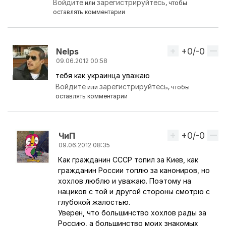
Ответ на комментарий пользователя
Nelps
Войдите
зарегистрируйтесь
или
, чтобы
оставлять комментарии
+0/-0
Вверх
Nelps
09.06.2012 00:58
тебя как украинца уважаю
Ответ на комментарий пользователя
Midas
Войдите
зарегистрируйтесь
или
, чтобы
оставлять комментарии
+0/-0
Вверх
ЧиП
09.06.2012 08:35
Как гражданин СССР топил за Киев, как
Ответ на комментарий пользователя
Nelps
гражданин России топлю за канониров, но
хохлов люблю и уважаю. Поэтому на
нациков с той и другой стороны смотрю с
глубокой жалостью.
Уверен, что большинство хохлов рады за
Россию, а большинство моих знакомых