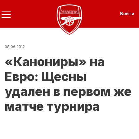
Перейти
к
Use
Войти
основному
содержанию
08.06.2012
«Канониры» на
Евро: Щесны
удален в первом же
матче турнира