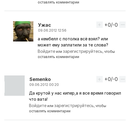
оставлять комментарии
+0/-0
Вверх
Ужас
09.06.2012 12:56
а кембелл с потолка всё взял? или
Ответ на комментарий пользователя
budabad
может ему заплатили за те слова?
Войдите
зарегистрируйтесь
или
, чтобы
оставлять комментарии
+0/-0
Вверх
Semenko
09.06.2012 00:20
Да крутой у нас кипер,а я все время говорил
что вата!
Войдите
зарегистрируйтесь
или
, чтобы
оставлять комментарии