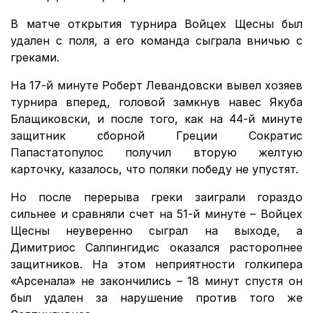
В матче открытия турнира Войцех Щесны был
удален с поля, а его команда сыграла вничью с
греками.
На 17-й минуте Роберт Левандовски вывел хозяев
турнира вперед, головой замкнув навес Якуба
Блащиковски, и после того, как на 44-й минуте
защитник сборной Греции Сократис
Папастатопулос получил вторую желтую
карточку, казалось, что поляки победу не упустят.
Но после перерыва греки заиграли гораздо
сильнее и сравняли счет на 51-й минуте – Войцех
Щесны неуверенно сыграл на выходе, а
Димитриос Салпингидис оказался расторопнее
защитников. На этом неприятности голкипера
«Арсенала» не закончились – 18 минут спустя он
был удален за нарушение против того же