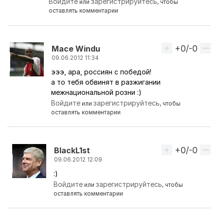
Войдите
зарегистрируйтесь
или
, чтобы
оставлять комментарии
+0/-0
Вверх
Mace Windu
09.06.2012 11:34
эээ, ара, россиян с победой!
Ответ на комментарий пользователя
BlackL1st
а то тебя обвинят в разжигании
межнациональной розни :)
Войдите
зарегистрируйтесь
или
, чтобы
оставлять комментарии
+0/-0
Вверх
BlackL1st
09.06.2012 12:09
:)
Ответ на комментарий пользователя
Mace Wind
Войдите
зарегистрируйтесь
или
, чтобы
оставлять комментарии