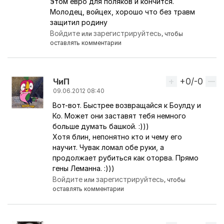
этом евро для поляков и кончится.
Молодец, войцех, хорошо что без травм
защитил родину
Войдите
зарегистрируйтесь
или
, чтобы
оставлять комментарии
+0/-0
Вверх
ЧиП
09.06.2012 08:40
Вот-вот. Быстрее возвращайся к Боулду и
Ответ на комментарий пользователя
dakota
Ко. Может они заставят тебя немного
больше думать башкой. :)))
Хотя блин, непонятно кто и чему его
научит. Чувак ломал обе руки, а
продолжает рубиться как оторва. Прямо
гены Леманна. :)))
Войдите
зарегистрируйтесь
или
, чтобы
оставлять комментарии