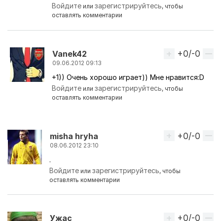
Ответ на комментарий пользователя
misha hryha
Войдите
зарегистрируйтесь
или
, чтобы
оставлять комментарии
+0/-0
Вверх
Vanek42
09.06.2012 09:13
+1)) Очень хорошо играет)) Мне нравится:D
Ответ на комментарий пользователя
misha hryha
Войдите
зарегистрируйтесь
или
, чтобы
оставлять комментарии
+0/-0
Вверх
misha hryha
08.06.2012 23:10
.
Войдите
зарегистрируйтесь
или
, чтобы
оставлять комментарии
+0/-0
Вверх
Ужас