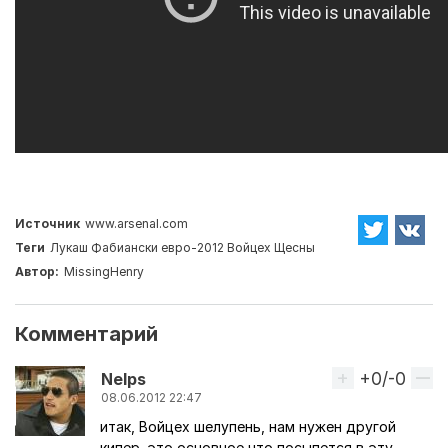
Источник
www.arsenal.com
Теги
Лукаш Фабиански
евро-2012
Войцех Щесны
Автор:
MissingHenry
Комментарий
+0/-0
Вверх
Nelps
08.06.2012 22:47
итак, Войцех шелупень, нам нужен другой
кипер. это основное что посыпется в эту