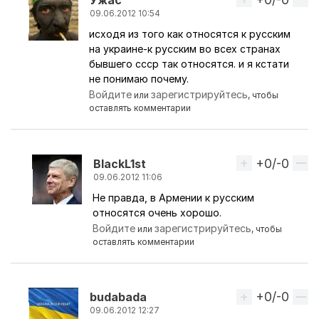
09.06.2012 10:54
исходя из того как относятся к русским
Ответ на комментарий пользователя
Nelps
на украине-к русским во всех странах
бывшего ссср так относятся. и я кстати
не понимаю почему.
Войдите
зарегистрируйтесь
или
, чтобы
оставлять комментарии
+0/-0
Вверх
BlackL1st
09.06.2012 11:06
Не правда, в Армении к русским
Ответ на комментарий пользователя
Ужас
относятся очень хорошо.
Войдите
зарегистрируйтесь
или
, чтобы
оставлять комментарии
+0/-0
Вверх
budabada
09.06.2012 12:27