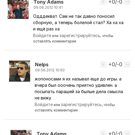
+0/-0
Вверх
Tony Adams
09.06.2012 10:41
Одддекват. Сам не так давно поносил
Ответ на комментарий пользователя
Nelps
сборную, а теперь болелой стал? Ха ха ха
и ещё раз ха
Войдите
зарегистрируйтесь
или
, чтобы
оставлять комментарии
+0/-0
Вверх
Nelps
09.06.2012 10:50
жопоносами я их называл еще до игры. а
Ответ на комментарий пользователя
Tony Adam
вчера был ооочень приятно удивлен. а
посыпать парашей за былые дела смысла
не вижу
Войдите
зарегистрируйтесь
или
, чтобы
оставлять комментарии
+0/-0
Вверх
Tony Adams