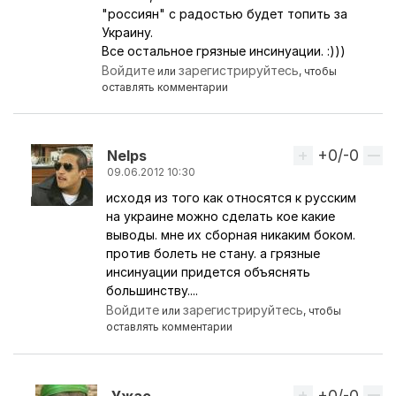
"россиян" с радостью будет топить за
Украину.
Все остальное грязные инсинуации. :)))
Войдите
зарегистрируйтесь
или
, чтобы
оставлять комментарии
+0/-0
Вверх
Nelps
09.06.2012 10:30
исходя из того как относятся к русским
Ответ на комментарий пользователя
ЧиП
на украине можно сделать кое какие
выводы. мне их сборная никаким боком.
против болеть не стану. а грязные
инсинуации придется объяснять
большинству....
Войдите
зарегистрируйтесь
или
, чтобы
оставлять комментарии
+0/-0
Вверх
Ужас