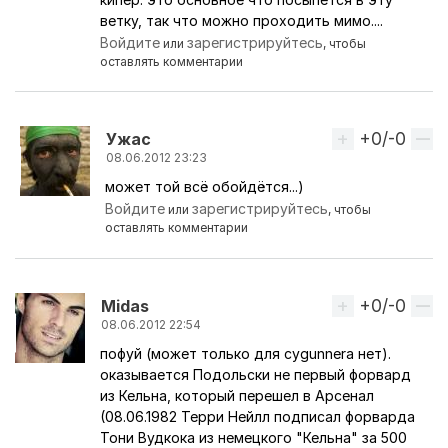
ветку, так что можно проходить мимо....
Войдите
зарегистрируйтесь
или
, чтобы
оставлять комментарии
+0/-0
Вверх
Ужас
08.06.2012 23:23
может той всё обойдётся...)
Ответ на комментарий пользователя
Nelps
Войдите
зарегистрируйтесь
или
, чтобы
оставлять комментарии
+0/-0
Вверх
Midas
08.06.2012 22:54
пофуй (может только для cygunnera нет).
оказывается Подольски не первый форвард
из Кельна, который перешел в Арсенал
(08.06.1982 Терри Нейлл подписал форварда
Тони Вудкока из немецкого "Кельна" за 500