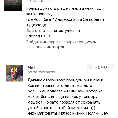
09.06.2012 02:43
поляки думаю дальше с нами а чехи под
каток попали_
где Рося был ? Андрюха хотя бы побегал
туда сюда
Дзагоев с Павликом удивили
Вперёд Раша !
Войдите
зарегистрируйтесь
или
, чтобы
оставлять комментарии
+0/-0
Вверх
ЧиП
09.06.2012 08:33
Дальше стофунтово пройдем мы и греки.
Ответ на комментарий пользователя
vovaaaa
Как ни странно это две команды с
большими волосатыми яйцами. Которые
может быть иногда плохому танцору и
мешают, но зато позволяют сохранять
устойчивость в любой ситуации. :)))
Чехи мягковаты и класс низкий. Поляки ... ну