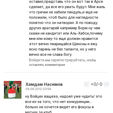
оставил,представь что он вот так в Арсе
сделает, да все его рвать будут. Мне жаль
что гречки не забили пендуль,и еще не
положили, чтоб было для наглядности
понятно что он натворил. А по поводу
других вратарей например Ворм ну чем
скажи не кандитат или Аль-Хабси,почему
мне или кому-то еще должен нравится
этот вечно пиарищайся Щенсны и ежу
ясно парень не без таланта, но у него
вечно все не слава богу.
Войдите
зарегистрируйтесь
или
, чтобы
оставлять комментарии
+0/-0
Вверх
Хамдам Насимов
09.06.2012 03:56
ну Войцех ващеээ, надоел уже чудить! это
все из-за того, что нет конкуренции...
больно не хочется видет его фокусы в
матчах за клуб...