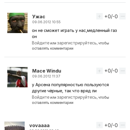
+0/-0
Вверх
Ужас
09.06.2012 10:55
он не сможет играть у нас,медленный газ
Ответ на комментарий пользователя
ЧиП
он
Войдите
зарегистрируйтесь
или
, чтобы
оставлять комментарии
+0/-0
Вверх
Mace Windu
09.06.2012 11:37
у Арсена популярностью пользуются
Ответ на комментарий пользователя
ЧиП
другие чёрные, так что вряд ли
Войдите
зарегистрируйтесь
или
, чтобы
оставлять комментарии
+0/-0
Вверх
vovaaaa