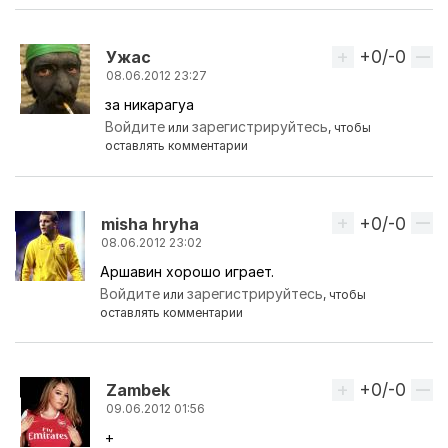
+0/-0
Вверх
Ужас
08.06.2012 23:27
за никарагуа
Ответ на комментарий пользователя
Midas
Войдите
зарегистрируйтесь
или
, чтобы
оставлять комментарии
+0/-0
Вверх
misha hryha
08.06.2012 23:02
Аршавин хорошо играет.
Войдите
зарегистрируйтесь
или
, чтобы
оставлять комментарии
+0/-0
Вверх
Zambek
09.06.2012 01:56
+