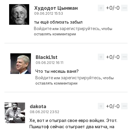
+0/-0
Вверх
Худодот Цынман
09.06.2012 15:53
ты ещё облизать забыл
Ответ на комментарий пользователя
BlackL1st
Войдите
зарегистрируйтесь
или
, чтобы
оставлять комментарии
+0/-0
Вверх
BlackL1st
09.06.2012 16:11
Что ты несешь ваня?
Ответ на комментарий пользователя
Худодот 
Войдите
зарегистрируйтесь
или
, чтобы
оставлять комментарии
+0/-0
Вверх
dakota
08.06.2012 23:52
Хе, вот и отыграл свое евро войцех. Этот.
Пшиштоф сейчас отыграет два матча, на