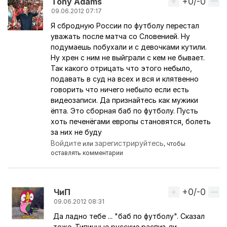
+0/-0
Вверх
Tony Adams
09.06.2012 07:17
Я сбродную России по футболу перестал
уважать после матча со Словенией. Ну
подумаешь побухали и с девочками кутили.
Ну хрен с ним не выйграли с кем не бывает.
Так какого отрицать что этого небыло,
подавать в суд на всех и вся и клятвенно
говорить что ничего небыло если есть
видеозаписи. Да признайтесь как мужики
ёпта. Это сборная баб по футболу. Пусть
хоть печенёгами европы становятся, болеть
за них не буду
Войдите
зарегистрируйтесь
или
, чтобы
оставлять комментарии
+0/-0
Вверх
ЧиП
09.06.2012 08:31
Да ладно тебе ... "баб по футболу". Сказал
Ответ на комментарий пользователя
Tony Adams
тоже. Типичные русские распиз..яи,