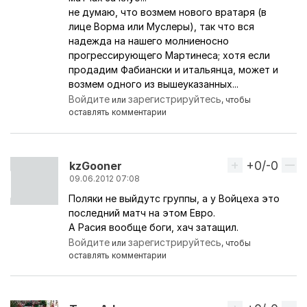
не думаю, что возмем нового вратаря (в
лице Ворма или Муслеры), так что вся
надежда на нашего молниеносно
прогрессирующего Мартинеса; хотя если
продадим Фабиански и итальянца, может и
возмем одного из вышеуказанных...
Войдите
зарегистрируйтесь
или
, чтобы
оставлять комментарии
+0/-0
Вверх
kzGooner
09.06.2012 07:08
Поляки не выйдутс группы, а у Войцеха это
последний матч на этом Евро.
А Расия вообще боги, хач затащил.
Войдите
зарегистрируйтесь
или
, чтобы
оставлять комментарии