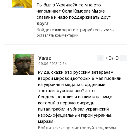
Ты был в Украине?А то мне ето
Ответ на комментарий пользователя
Nelps
напоминает Сола Кембела!Мы же
славяне и надо поддерживать друг
друга!
Войдите
зарегистрируйтесь
или
, чтобы
оставлять комментарии
+0/-0
Вверх
Ужас
09.06.2012 12:54
ну да. скажи это русским ветеранам
Ответ на комментарий пользователя
budabad
второй мировой,которых 9 мая писдили
на украине и медали с орденами
топтали. русские-зло? зато
бендера,пополиз,и вашим и нашим,и
который в первую очередь
пытал,грабил и убивал украинский
народ-официальный герой украины.
маразм
Войдите
зарегистрируйтесь
или
, чтобы