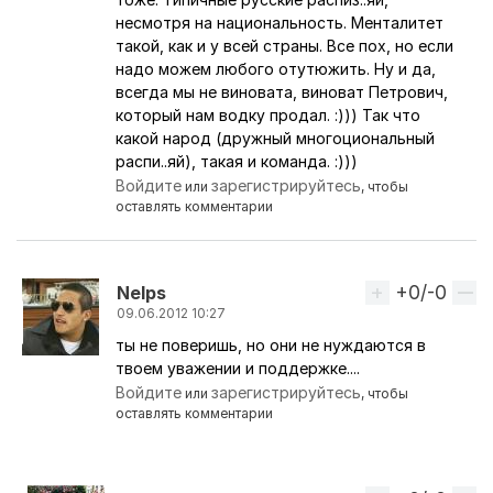
несмотря на национальность. Менталитет
такой, как и у всей страны. Все пох, но если
надо можем любого отутюжить. Ну и да,
всегда мы не виновата, виноват Петрович,
который нам водку продал. :))) Так что
какой народ (дружный многоциональный
распи..яй), такая и команда. :)))
Войдите
зарегистрируйтесь
или
, чтобы
оставлять комментарии
+0/-0
Вверх
Nelps
09.06.2012 10:27
ты не поверишь, но они не нуждаются в
Ответ на комментарий пользователя
Tony Adams
твоем уважении и поддержке....
Войдите
зарегистрируйтесь
или
, чтобы
оставлять комментарии