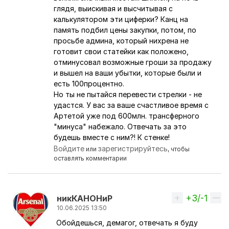
глядя, выискивая и высчитывая с
калькулятором эти циферки? Канц на
память подбил цены закупки, потом, по
просьбе админа, который нихрена не
готовит свои статейки как положено,
отминусовал возможные гроши за продажу
и вышел на ваши убытки, которые были и
есть 100процентно.
Но ты не пытайся перевести стрелки - не
удастся. У вас за ваше счастливое время с
Артетой уже под 600млн. трансферного
"минуса" набежало. Отвечать за это
будешь вместе с ним?! К стенке!
Войдите
зарегистрируйтесь
или
, чтобы
оставлять комментарии
+3/-1
Вверх
никКАНОНиР
10.06.2025 13:50
Обойдешься, демагог, отвечать я буду