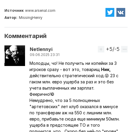
Источник
www.arsenal.com
Автор:
MissingHenry
Комментарий
+5/-5
Вверх
Netlennyi
09.06.2025 23:31
Молодцы, чо! Не получить ни копейки за 3
игроков сразу - вот это, товарищ
Ник,
действительно стратегический ход.😝 23 с
гаком млн. евро ущерба за раз и это без
учета выплаченных им зарплат.
Феерично!©
Немудрено, что за 5 полноценных
"артетовских" лет клуб оказался в минусе
по трансферам аж на 550 с лишним млн.
евро, прибавьте сюда еще минимум 50млн.
ущерба в предстоящее ТО и того
получится, что... Скоро без чей-то "крови"