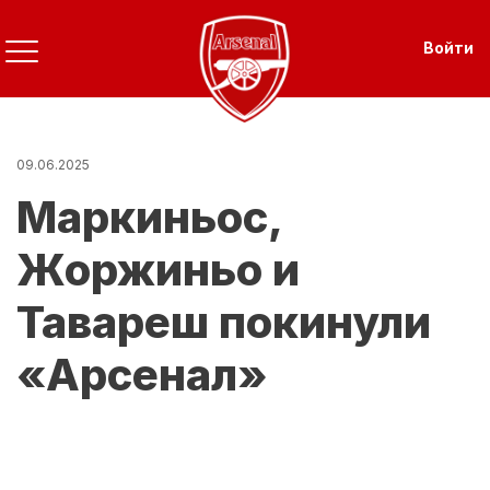
Перейти
к
Use
Войти
основному
содержанию
09.06.2025
Маркиньос,
Жоржиньо и
Тавареш покинули
«Арсенал»