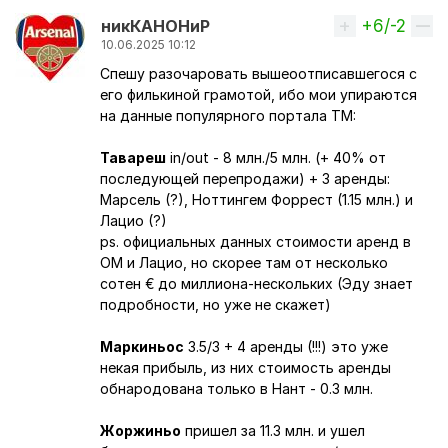
+6/-2
Вверх
никКАНОНиР
10.06.2025 10:12
Спешу разочаровать вышеоотписавшегося с
его филькиной грамотой, ибо мои упираются
на данные популярного портала ТМ:
Тавареш
in/out - 8 млн./5 млн. (+ 40% от
последующей перепродажи) + 3 аренды:
Марсель (?), Ноттингем Форрест (1.15 млн.) и
Лацио (?)
ps. официальных данных стоимости аренд в
ОМ и Лацио, но скорее там от несколько
сотен € до миллиона-нескольких (Эду знает
подробности, но уже не скажет)
Маркиньос
3.5/3 + 4 аренды (!!!) это уже
некая прибыль, из них стоимость аренды
обнародована только в Нант - 0.3 млн.
Жоржиньо
пришел за 11.3 млн. и ушел