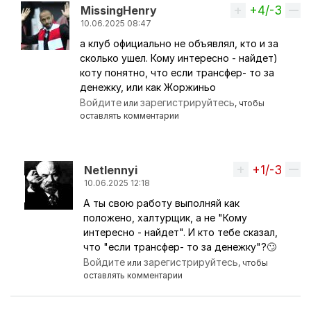
+4/-3
Вверх
MissingHenry
10.06.2025 08:47
а клуб официально не объявлял, кто и за
Ответ на комментарий пользователя
Netlennyi
сколько ушел. Кому интересно - найдет)
коту понятно, что если трансфер- то за
денежку, или как Жоржиньо
Войдите
зарегистрируйтесь
или
, чтобы
оставлять комментарии
+1/-3
Вверх
Netlennyi
10.06.2025 12:18
А ты свою работу выполняй как
Ответ на комментарий пользователя
MissingHe
положено, халтурщик, а не "Кому
интересно - найдет". И кто тебе сказал,
что "если трансфер- то за денежку"?🙄
Войдите
зарегистрируйтесь
или
, чтобы
оставлять комментарии