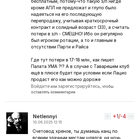
бесплатным, потому-что такую з/п нигде
кроме АПЛ не предложат и глупо было
надеяться на его последующую
перепродажу, учитывая краткосрочный
контракт и солидный возраст (33), а считать
потери в з/п - СМЕШНО! Ибо он регулярно
был игроком ротации, а то и главным в
отсутствии Парти и Райса
Где тут потери в 17-18 млн., как пишет
Палата УМА ?!? А в случае с Таварешем клуб
ещё в плюсе будет при условии если Лацио
продаст его как можно дороже
Войдите
зарегистрируйтесь
или
, чтобы
оставлять комментарии
+1/-4
Вверх
Netlennyi
10.06.2025 12:15
Счетовод хренов, ты думаешь канц по
Ответ на комментарий пользователя
никКАНОНи
всяким злачным местам шлялся, на ночь