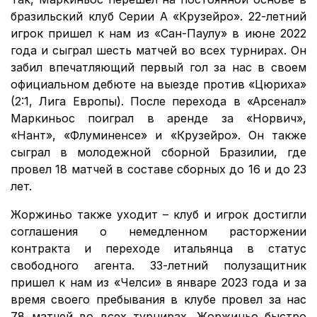
бразильский клуб Серии А «Крузейро». 22-летний
игрок пришел к нам из «Сан-Паулу» в июне 2022
года и сыграл шесть матчей во всех турнирах. Он
забил впечатляющий первый гол за нас в своем
официальном дебюте на выезде против «Цюриха»
(2:1, Лига Европы). После перехода в «Арсенал»
Маркиньос поиграл в аренде за «Норвич»,
«Нант», «Флуминенсе» и «Крузейро». Он также
сыграл в молодежной сборной Бразилии, где
провел 18 матчей в составе сборных до 16 и до 23
лет.
Жоржиньо также уходит – клуб и игрок достигли
соглашения о немедленном расторжении
контракта и переходе итальянца в статус
свободного агента. 33-летний полузащитник
пришел к нам из «Челси» в январе 2023 года и за
время своего пребывания в клубе провел за нас
78 матчей во всех турнирах. Жоржиньо быстро