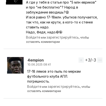
А где у тебя в статье про "5 млн евриков"
Ответ на комментарий пользователя
MissingHen
и про "не бесплатно"? Народ в
заблуждение вводишь?😩
И всё равно 17-18млн. убытков получается,
так что, как ни крути, а кого-то к стенке
ставить надо.
Надо, Федя, надо.©🤪
Войдите
зарегистрируйтесь
или
, чтобы
оставлять комментарии
+3/-3
Вверх
4empion
10.06.2025 08:41
17-18 лямов это пыль по меркам
Ответ на комментарий пользователя
Netlennyi
футбольного клуба АПЛ.
погрешность.
Войдите
зарегистрируйтесь
или
, чтобы
оставлять комментарии