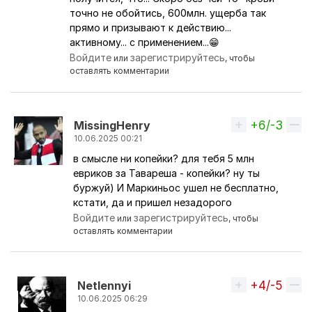
точно не обойтись, 600млн. ущерба так
прямо и призывают к действию...
активному... с применением...😁
Войдите
зарегистрируйтесь
или
, чтобы
оставлять комментарии
+6/-3
Вверх
MissingHenry
10.06.2025 00:21
в смысле ни копейки? для тебя 5 млн
Ответ на комментарий пользователя
Netlennyi
евриков за Тавареша - копейки? ну ты
буржуй) И Маркиньос ушел не бесплатно,
кстати, да и пришел незадорого
Войдите
зарегистрируйтесь
или
, чтобы
оставлять комментарии
+4/-5
Вверх
Netlennyi
10.06.2025 06:29