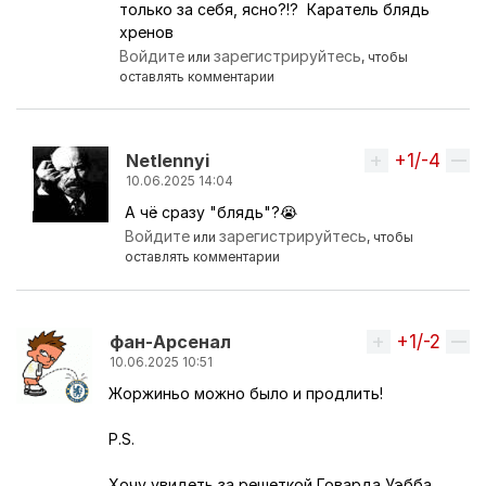
Ответ на комментарий пользователя
Netlennyi
только за себя, ясно?!? Каратель блядь
хренов
Войдите
зарегистрируйтесь
или
, чтобы
оставлять комментарии
+1/-4
Вверх
Netlennyi
10.06.2025 14:04
А чё сразу "блядь"?😭
Ответ на комментарий пользователя
никКАНОН
Войдите
зарегистрируйтесь
или
, чтобы
оставлять комментарии
+1/-2
Вверх
фaн-Apceнaл
10.06.2025 10:51
Жоржиньо можно было и продлить!
P.S.
Хочу увидеть за решеткой Говарда Уэбба,