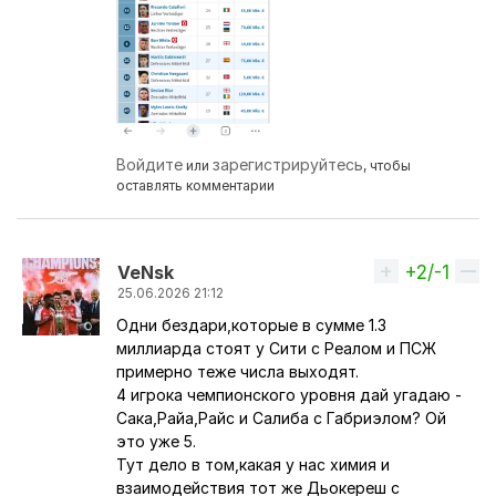
Войдите
зарегистрируйтесь
или
, чтобы
оставлять комментарии
+2/-1
Вверх
VeNsk
25.06.2026 21:12
Одни бездари,которые в сумме 1.3
Ответ на комментарий пользователя
petunya.por
миллиарда стоят у Сити с Реалом и ПСЖ
примерно теже числа выходят.
4 игрока чемпионского уровня дай угадаю -
Сака,Райа,Райс и Салиба с Габриэлом? Ой
это уже 5.
Тут дело в том,какая у нас химия и
взаимодействия тот же Дьокереш с