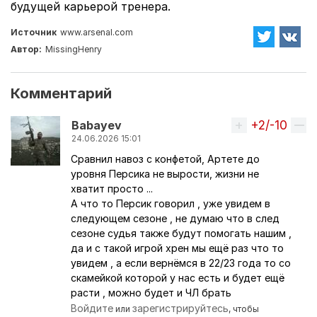
будущей карьерой тренера.
Источник
www.arsenal.com
Автор:
MissingHenry
Комментарий
+2/-10
Вверх
Babayev
24.06.2026 15:01
Сравнил навоз с конфетой, Артете до
уровня Персика не вырости, жизни не
хватит просто ...
А что то Персик говорил , уже увидем в
следующем сезоне , не думаю что в след
сезоне судья также будут помогать нашим ,
да и с такой игрой хрен мы ещё раз что то
увидем , а если вернёмся в 22/23 года то со
скамейкой которой у нас есть и будет ещё
расти , можно будет и ЧЛ брать
Войдите
зарегистрируйтесь
или
, чтобы