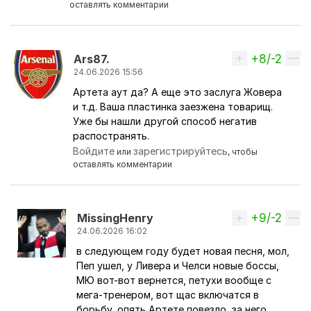
оставлять комментарии
+8/-2
Вверх
Ars87.
24.06.2026 15:56
Артета аут да? А еще это заслуга Жовера
Ответ на комментарий пользователя
Babayev
и т.д. Ваша пластинка заезжена товарищ.
Уже бы нашли другой способ негатив
распостранять.
Войдите
зарегистрируйтесь
или
, чтобы
оставлять комментарии
+9/-2
Вверх
MissingHenry
24.06.2026 16:02
в следующем году будет новая песня, мол,
Ответ на комментарий пользователя
Ars87.
Пеп ушел, у Ливера и Челси новые боссы,
МЮ вот-вот вернется, петухи вообще с
мега-тренером, вот щас включатся в
борьбу, опять Артете повезло, за него