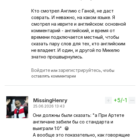
Кто смотрел Англию с Ганой, не даст
соврать. И неважно, на каком языке. Я
смотрел на иврите и английском: основной
комментарий - английский, и время от
времени подключается местный, чтобы
сказать пару слов для тех, кто английским
не владеет. И один, и другой по Микелю
знатно прошвырнулись.
Войдите
зарегистрируйтесь
или
, чтобы
оставлять комментарии
+5/-1
Вверх
MissingHenry
25.06.2026 13:43
Они должны были сказать: "а При Артете
Ответ на комментарий пользователя
Перс
англичане забили бы со стандарта и
выиграли 1:0" 😁
А вообще это показательно, как говорящие