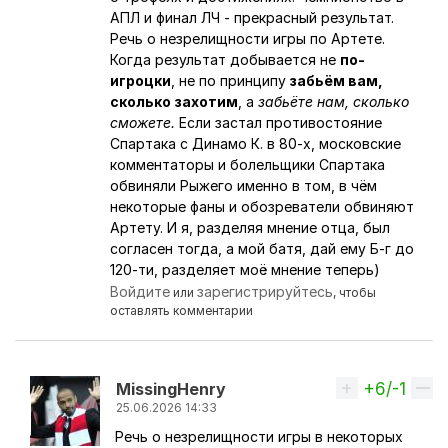
АПЛ и финал ЛЧ - прекрасный результат.
Речь о незрелищности игры по Артете.
Когда результат добывается не
по-
игроцки
, не по принципу
забьём вам,
сколько захотим
, а
забьёте нам, сколько
сможете.
Если застал противостояние
Спартака с Динамо К. в 80-х, московские
комментаторы и болельщики Спартака
обвиняли Рыжего именно в том, в чём
некоторые фаны и обозреватели обвиняют
Артету. И я, разделяя мнение отца, был
согласен тогда, а мой батя, дай ему Б-г до
120-ти, разделяет моё мнение теперь)
Войдите
зарегистрируйтесь
или
, чтобы
оставлять комментарии
+6/-1
Вверх
MissingHenry
25.06.2026 14:33
Речь о незрелищности игры в некоторых