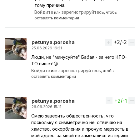
тому причина.
Войдите
зарегистрируйтесь
или
, чтобы
оставлять комментарии
+2/-2
Вверх
petunya.porosha
25.06.2026 16:21
Люди, не "минусуйте" Бабая - за него КТО-
ТО пишет!😘
Войдите
зарегистрируйтесь
или
, чтобы
оставлять комментарии
+2/-1
Вверх
petunya.porosha
26.06.2026 15:11
Смею заверить общественность, что
поскольку я симметрично не отвечаю на
хамство, оскорбления и прочую мерзость в
мой адрес, за мной не замечались истерики