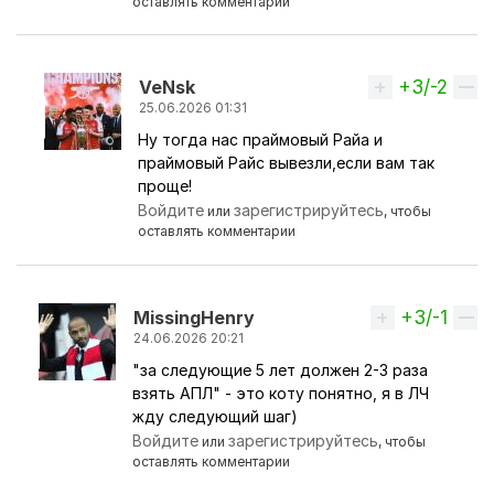
оставлять комментарии
+3/-2
Вверх
VeNsk
25.06.2026 01:31
Ну тогда нас праймовый Райа и
Ответ на комментарий пользователя
никКАНО
праймовый Райс вывезли,если вам так
проще!
Войдите
зарегистрируйтесь
или
, чтобы
оставлять комментарии
+3/-1
Вверх
MissingHenry
24.06.2026 20:21
"за следующие 5 лет должен 2-3 раза
Ответ на комментарий пользователя
VeNsk
взять АПЛ" - это коту понятно, я в ЛЧ
жду следующий шаг)
Войдите
зарегистрируйтесь
или
, чтобы
оставлять комментарии