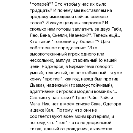
"топарей"? Это чтобы у нас их было
тридцать? И почему мы выставляем на
продажу имеющихся сейчас семерых
топов? И какую цену мы запросим? И
сколько нам готовы заплатить за двух Габи,
Лео, Бена, Скелли, Нванери?". Теперь ещё...
Кто такой "топовый футболист"? Даю
собственное определение: "Это
высокотехничный игрок одного или
нескольких, амплуа, стабильный (о нашей
цели, Роджерсе, в Бирмингеме говорят:
умный, техничный, но не стабильный - я уже
кричу "против!", как год назад был против
Дьека), надёжный (травмоустойчивый),
адаптивный к игровой модели команды"...
Сколько у нас таких? Трое: Райс, Райя и
Мага. Ник, нет в моём списке Сака, Одегора
и даже Кая... Потому, что они не
соответствуют всем моим критериям, и
потому, что "топ" - это не дворянской
титул, данный от рождения, а качества