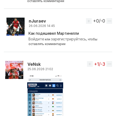
оставлять комментарии
+0/-0
Вверх
nJuraev
26.06.2026 14:45
Как подешевел Мартинелли
Ответ на комментарий пользователя
VeNsk
Войдите
зарегистрируйтесь
или
, чтобы
оставлять комментарии
+1/-3
Вверх
VeNsk
25.06.2026 21:02
Ответ на комментарий пользователя
petunya.por