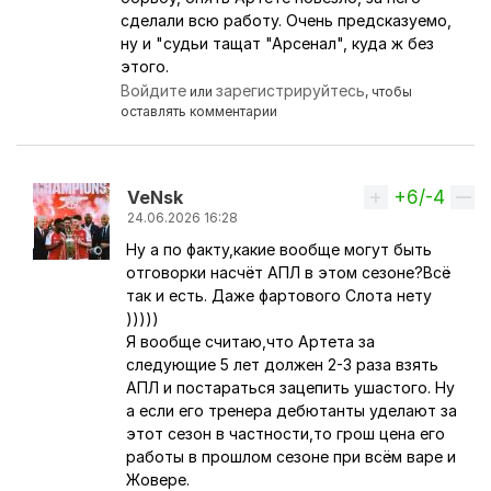
сделали всю работу. Очень предсказуемо,
ну и "судьи тащат "Арсенал", куда ж без
этого.
Войдите
зарегистрируйтесь
или
, чтобы
оставлять комментарии
+6/-4
Вверх
VeNsk
24.06.2026 16:28
Ну а по факту,какие вообще могут быть
Ответ на комментарий пользователя
MissingHen
отговорки насчёт АПЛ в этом сезоне?Всё
так и есть. Даже фартового Слота нету
)))))
Я вообще считаю,что Артета за
следующие 5 лет должен 2-3 раза взять
АПЛ и постараться зацепить ушастого. Ну
а если его тренера дебютанты уделают за
этот сезон в частности,то грош цена его
работы в прошлом сезоне при всём варе и
Жовере.