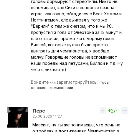
головы формируют стереотипы. Никто не
вспоминает, как Сити в концовке сезона
играл, как говно, обгадился с Вест Хэмом и
Ноттингемом, еле выиграл у того же
"Бернли" с тем же счетом, что и мы 1:0,
пропустил 3 гола от Эвертона за 13 минут и
еле отскочил, про матчи с Борнмутом и
Виллой, которые нужно было просто
выиграть для чемпионства, я вообще
молчу. Говорящие головы не вспоминают
наши победы над петухами, Виллой и т.д. Ну
чего с них взять)
Войдите
зарегистрируйтесь
или
, чтобы
оставлять комментарии
+2/-1
Вверх
Перс
25.06.2026 14:27
Миссинг, ну ты же понимаешь, что речь не
Ответ на комментарий пользователя
MissingHen
о трофеях и достижениях. Чемпионство в