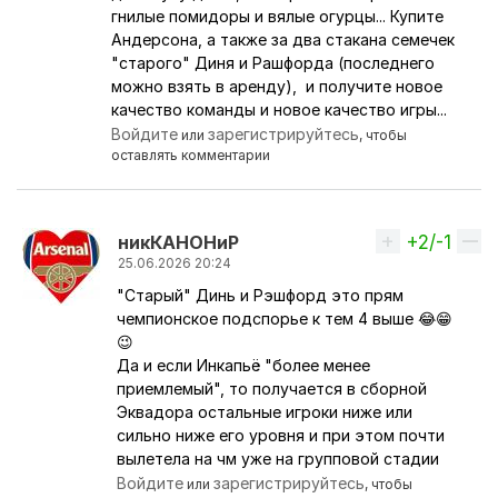
гнилые помидоры и вялые огурцы... Купите
Андерсона, а также за два стакана семечек
"старого" Диня и Рашфорда (последнего
можно взять в аренду), и получите новое
качество команды и новое качество игры...
Войдите
зарегистрируйтесь
или
, чтобы
оставлять комментарии
+2/-1
Вверх
никКАНОНиР
25.06.2026 20:24
"Старый" Динь и Рэшфорд это прям
Ответ на комментарий пользователя
petunya.por
чемпионское подспорье к тем 4 выше 😂😁
😉
Да и если Инкапьё "более менее
приемлемый", то получается в сборной
Эквадора остальные игроки ниже или
сильно ниже его уровня и при этом почти
вылетела на чм уже на групповой стадии
Войдите
зарегистрируйтесь
или
, чтобы