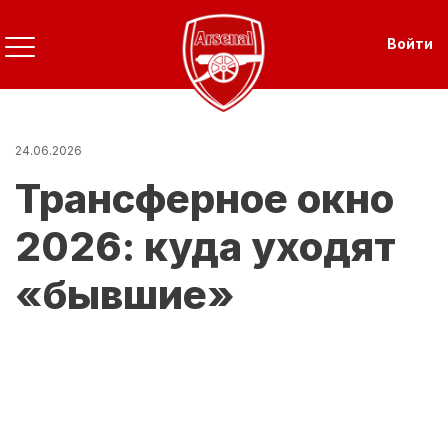
Перейти
к
Use
Войти
основному
содержанию
24.06.2026
Трансферное окно
2026: куда уходят
«бывшие»