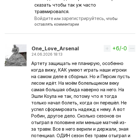
сказать чтобы так уж часто
травмировался.
Войдите
зарегистрируйтесь
или
, чтобы
оставлять комментарии
+6/-0
Вверх
One_Love_Arsenal
24.06.2026 18:13
Артету защищать не планирую, особенно
когда вижу, КАК умеют играть наши игроки
на самом деле в сборных. Но и Персик пусть
лесом идёт. На моём болельщиком веку
самая большая обида наверно на него. На
Эшли Коула не так, потому что я тогда
только начал болеть, когда он перешёл. Не
успел сформировать надежд к нему. А вот
Робин, другое дело. Сколько сезонов он
отыграл в половине или меньше матчей из-
за травм. Все в него верили и держали, зная
потенциал. ОДИН сезон без травм отыграл и