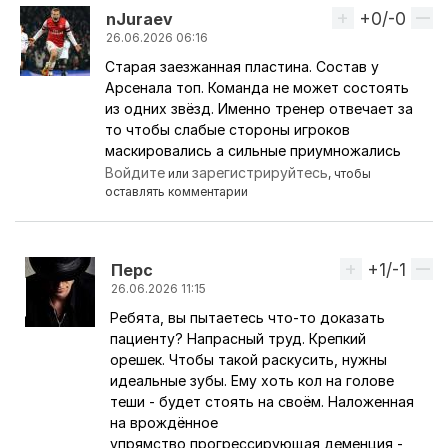
+0/-0
Вверх
nJuraev
26.06.2026 06:16
Старая заезжанная пластина. Состав у
Ответ на комментарий пользователя
petunya.por
Арсенала топ. Команда не может состоять
из одних звёзд. Именно тренер отвечает за
то чтобы слабые стороны игроков
маскировались а сильные приумножались
Войдите
зарегистрируйтесь
или
, чтобы
оставлять комментарии
+1/-1
Вверх
Перс
26.06.2026 11:15
Ребята, вы пытаетесь что-то доказать
Ответ на комментарий пользователя
nJuraev
пациенту? Напрасный труд. Крепкий
орешек. Чтобы такой раскусить, нужны
идеальные зубы. Ему хоть кол на голове
теши - будет стоять на своём. Наложенная
на врождённое
упрямство прогрессирующая деменция -