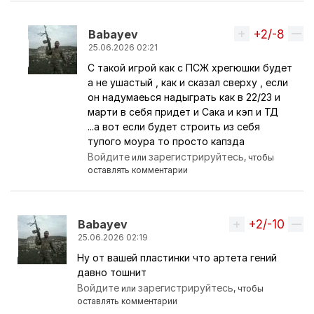
+2/-8
Вверх
Babayev
25.06.2026 02:21
С такой игрой как с ПСЖ хрегюшки будет
Ответ на комментарий пользователя
MissingHe
а не ушастый , как и сказал сверху , если
он надумаеься надыграть как в 22/23 и
марти в себя придет и Сака и кэп и ТД
...а вот если будет строить из себя
тупого моура то просто капзда
Войдите
зарегистрируйтесь
или
, чтобы
оставлять комментарии
+2/-10
Вверх
Babayev
25.06.2026 02:19
Ну от вашей пластинки что артета гений
Ответ на комментарий пользователя
Ars87.
давно тошнит
Войдите
зарегистрируйтесь
или
, чтобы
оставлять комментарии