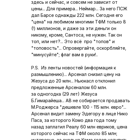
здесь и сейчас, и совсем не зависит от
цены... Для примера... Неймар... За него ПСЖ
дал Барсе однажды 222 млн. Сегодня его
"цена" на любимом многими ТФМ только 8
(!) миллионов, и даже за эти деньги он
никому, кроме, Сантоса, не нужен. Так он
топ, или нет?... Это всё про "топов" и
"топовость"... Опровергайте, оскорбляйте,
"минусуйте"; флаг вам в руки!..
P.S. Из ленты новостей (информация к
размышлению)... Арсенал снизил цену на
Жезуса до 20 млн... Ньюкасл отклонил
предложенные Арсеналом 60 млн.
за одногодка (29 лет) Жезуса
Б.Гимарайеша... АВ не собирается продавать
М.Роджерса "дешевле 100 - 115 млн. евро"...
Арсенал видит замену Эдегору в лице Нико
Паса, за которого Комо два года тому
назад заплатил Реалу 60 млн евриков, цена
которого сейчас на ТФМ около 85 млн;
интересно, за сколько Комо готов уступить