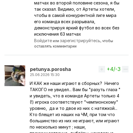
Ответ на комментарий пользователя
Перс
матчах во второй половине сезона, я бы
так сказал. Видимо, от Артеты хотели,
чтобы в самой конкурентной лиге мира
его команда всех разрывала,
демонстрируя яркий футбол во всех без
исключения 63 матчах
Войдите
зарегистрируйтесь
или
, чтобы
оставлять комментарии
+4/-3
Вверх
petunya.porosha
25.06.2026 15:30
И КАК же наши играют в сборных? Ничего
ТАКОГО не увидел... Вам бы "разуть глаза "
и увидеть, что в команде Артеты только 4
(!) игрока соответствуют "чемпионскому"
уровню, да и то двое из них с натяжкой...
Кто блещет из наших на ЧМ, при том что
большинство из них не играют, или играют
по несколько минут ; наши,