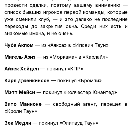
провести сделки, поэтому вашему вниманию —
список бывших игроков первой команды, которые
уже сменили клуб, — и это далеко не последние
переходы до закрытия окна. Среди них есть и
знакомые имена, и не очень.
Чуба Акпом
— из «Аякса» в «Ипсвич Таун»
Мигель Азиз
— из «Моркама» в «Карлайл»
Айзек Хейден
— покинул «КПР»
Карл Дженкинсон
— покинул «Бромли»
Мэтт Мейси
— покинул «Колчестер Юнайтед»
Вито Манноне
— свободный агент, перешёл в
«Кроли Таун»
Зек Медли
— покинул «Флитвуд Таун»