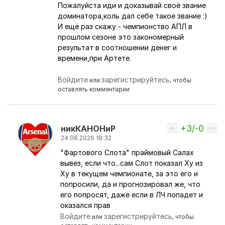
Пожалуйста иди и доказывай своё звание
доминатора,коль дал себе такое звание :)
И ещё раз скажу - чемпионство АПЛ в
прошлом сезоне это закономерный
результат в соотношении денег и
времени,при Артете.
Войдите
зарегистрируйтесь
или
, чтобы
оставлять комментарии
+3/-0
Вверх
никКАНОНиР
24.06.2026 18:32
"Фартового Слота" праймовый Салах
Ответ на комментарий пользователя
VeNsk
вывез, если что...сам Слот показал Ху из
Ху в текущем чемпионате, за это его и
попросили, да и прогнозировал же, что
его попросят, даже если в ЛЧ попадет и
оказался прав
Войдите
зарегистрируйтесь
или
, чтобы