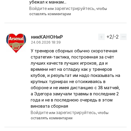
убежал к манкам...
Войдите
зарегистрируйтесь
или
, чтобы
оставлять комментарии
+2/-2
Вверх
никКАНОНиР
24.06.2026 18:39
У тренеров сборных обычно скоротечная
Ответ на комментарий пользователя
One_Love_Ar
стратегия-тактика, построенная за счёт
лучших качеств лучших игроков, да и
времени нет на отладку как у тренеров
клубов, и результат им надо показывать на
крупных турнирах не отсиживаясь в
обороне и не имея дистанцию с 38 матчей,
а Эдегора замучали травмы в последние 2
года и не в последнюю очередь в этом
виновата сборная
Войдите
зарегистрируйтесь
или
, чтобы
оставлять комментарии