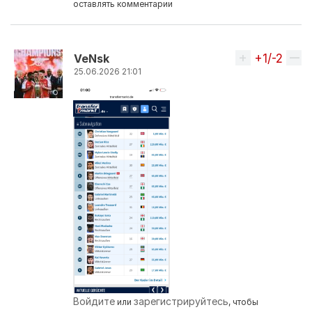
оставлять комментарии
+1/-2
Вверх
VeNsk
25.06.2026 21:01
Ответ на комментарий пользователя
petunya.por
Войдите
зарегистрируйтесь
или
, чтобы