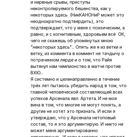
и нервные срывы, приступы
неконтролируемого бешенства, как у
некоторых здесь (НикКАНОНиР может это
неоднократно подтвердить), это
подтверждает, что у меня с психическим, а
равно, и с когнитивным, здоровьем всё ОК,
чего не скажешь об упомянутых мною
"некоторых здесь"... Опять же я из ветки и
ветку, из коммента в коммент не тачдычу о
потраченном лярде и о том, что Райя
вытянул нам чемпионство в матче против
ВХЮ...
Я системно и целенаправленно в течение
трёх лет пытаюсь убедить народ в том, что
главной человеческой составляющей всех
успехов Арсенала явл. Артета. И не моя
вина в том, что многие не могут понять, а
другие не хотят это признать. И если я
утверждаю, что у Арсенала нетоповый
состав, то я это аргументирую. И никто не
может меня аргументированно
опровергнуть. И если я говорю, что играют