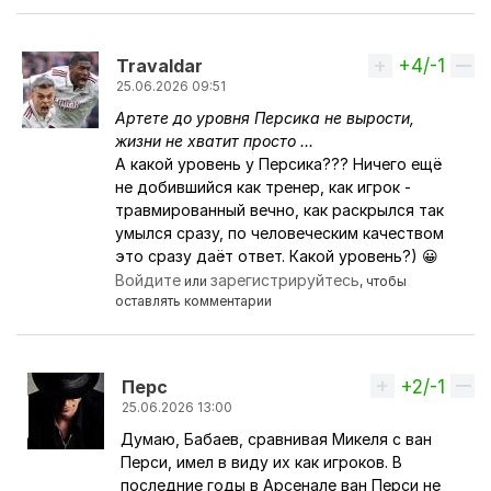
+4/-1
Вверх
Travaldar
25.06.2026 09:51
Артете до уровня Персика не вырости,
Ответ на комментарий пользователя
Babayev
жизни не хватит просто ...
А какой уровень у Персика??? Ничего ещё
не добившийся как тренер, как игрок -
травмированный вечно, как раскрылся так
умылся сразу, по человеческим качеством
это сразу даёт ответ. Какой уровень?) 😀
Войдите
зарегистрируйтесь
или
, чтобы
оставлять комментарии
+2/-1
Вверх
Перс
25.06.2026 13:00
Думаю, Бабаев, сравнивая Микеля с ван
Ответ на комментарий пользователя
Travaldar
Перси, имел в виду их как игроков. В
последние годы в Арсенале ван Перси не