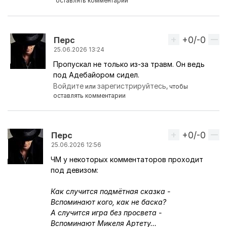
оставлять комментарии
+0/-0
Вверх
Перс
25.06.2026 13:24
Пропускал не только из-за травм. Он ведь
Ответ на комментарий пользователя
One_Love_Ar
под Адебайором сидел.
Войдите
зарегистрируйтесь
или
, чтобы
оставлять комментарии
+0/-0
Вверх
Перс
25.06.2026 12:56
ЧМ у некоторых комментаторов проходит
под девизом:
Как случится подмётная сказка -
Вспоминают кого, как не баска?
А случится игра без просвета -
Вспоминают Микеля Артету...