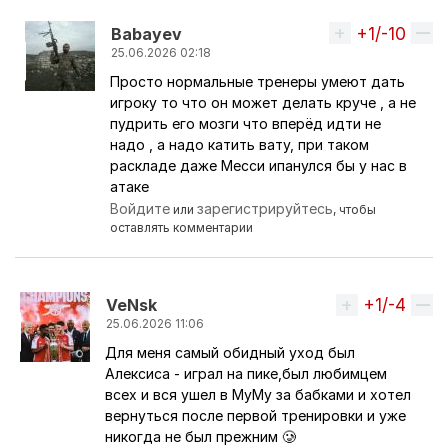
+1/-10
Вверх
Babayev
25.06.2026 02:18
Просто нормальные тренеры умеют дать
Ответ на комментарий пользователя
никКАНОНи
игроку то что он может делать круче , а не
пудрить его мозги что вперёд идти не
надо , а надо катить вату, при таком
раскладе даже Месси ипанулся бы у нас в
атаке
Войдите
зарегистрируйтесь
или
, чтобы
оставлять комментарии
+1/-4
Вверх
VeNsk
25.06.2026 11:06
Для меня самый обидный уход был
Ответ на комментарий пользователя
One_Love_Ar
Алексиса - играл на пике,был любимцем
всех и вся ушел в МуМу за бабками и хотел
вернуться после первой тренировки и уже
никогда не был прежним 🥲