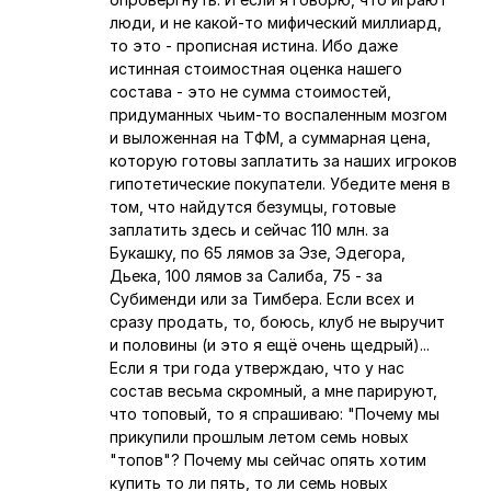
люди, и не какой-то мифический миллиард,
то это - прописная истина. Ибо даже
истинная стоимостная оценка нашего
состава - это не сумма стоимостей,
придуманных чьим-то воспаленным мозгом
и выложенная на ТФМ, а суммарная цена,
которую готовы заплатить за наших игроков
гипотетические покупатели. Убедите меня в
том, что найдутся безумцы, готовые
заплатить здесь и сейчас 110 млн. за
Букашку, по 65 лямов за Эзе, Эдегора,
Дьека, 100 лямов за Салиба, 75 - за
Субименди или за Тимбера. Если всех и
сразу продать, то, боюсь, клуб не выручит
и половины (и это я ещё очень щедрый)...
Если я три года утверждаю, что у нас
состав весьма скромный, а мне парируют,
что топовый, то я спрашиваю: "Почему мы
прикупили прошлым летом семь новых
"топов"? Почему мы сейчас опять хотим
купить то ли пять, то ли семь новых