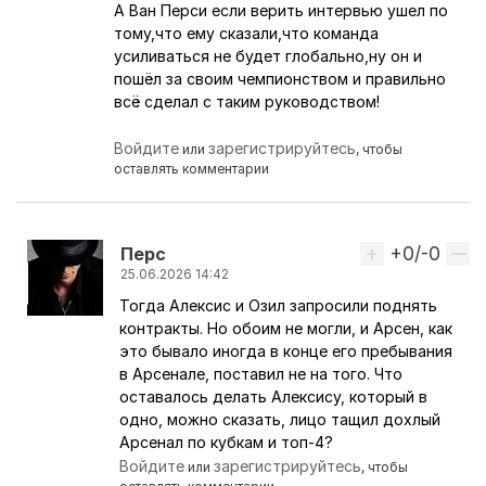
А Ван Перси если верить интервью ушел по
тому,что ему сказали,что команда
усиливаться не будет глобально,ну он и
пошёл за своим чемпионством и правильно
всё сделал с таким руководством!
Войдите
зарегистрируйтесь
или
, чтобы
оставлять комментарии
+0/-0
Вверх
Перс
25.06.2026 14:42
Тогда Алексис и Озил запросили поднять
Ответ на комментарий пользователя
VeNsk
контракты. Но обоим не могли, и Арсен, как
это бывало иногда в конце его пребывания
в Арсенале, поставил не на того. Что
оставалось делать Алексису, который в
одно, можно сказать, лицо тащил дохлый
Арсенал по кубкам и топ-4?
Войдите
зарегистрируйтесь
или
, чтобы