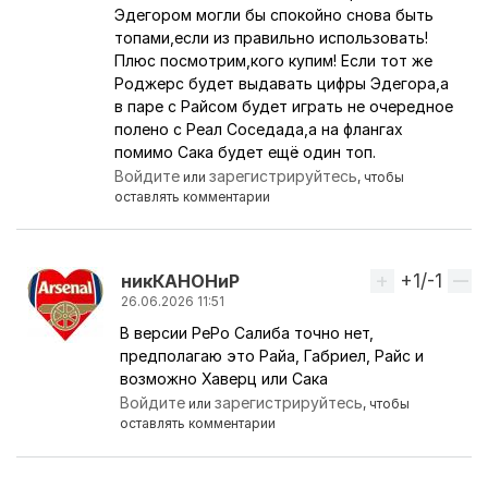
Эдегором могли бы спокойно снова быть
топами,если из правильно использовать!
Плюс посмотрим,кого купим! Если тот же
Роджерс будет выдавать цифры Эдегора,а
в паре с Райсом будет играть не очередное
полено с Реал Соседада,а на флангах
помимо Сака будет ещё один топ.
Войдите
зарегистрируйтесь
или
, чтобы
оставлять комментарии
+1/-1
Вверх
никКАНОНиР
26.06.2026 11:51
В версии PePo Салиба точно нет,
Ответ на комментарий пользователя
VeNsk
предполагаю это Райа, Габриел, Райс и
возможно Хаверц или Сака
Войдите
зарегистрируйтесь
или
, чтобы
оставлять комментарии