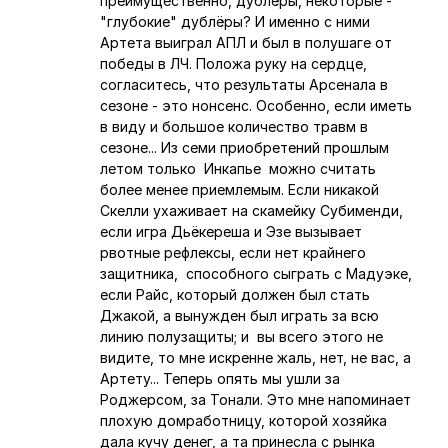
преимущественно, дублёры, некоторые -
"глубокие" дублёры? И именно с ними
Артета выиграл АПЛ и был в полушаге от
победы в ЛЧ. Положа руку на сердце,
согласитесь, что результаты Арсенала в
сезоне - это нонсенс. Особенно, если иметь
в виду и большое количество травм в
сезоне... Из семи приобретений прошлым
летом только Инкапье можно считать
более менее приемлемым. Если никакой
Скелли ухаживает на скамейку Субименди,
если игра Дьёкереша и Эзе вызывает
рвотные рефлексы, если нет крайнего
защитника, способного сыграть с Мадуэке,
если Райс, который должен был стать
Джакой, а вынужден был играть за всю
линию полузащиты; и вы всего этого не
видите, то мне искренне жаль, нет, не вас, а
Артету... Теперь опять мы ушли за
Роджерсом, за Тонали. Это мне напоминает
плохую домработницу, которой хозяйка
дала кучу денег, а та принесла с рынка