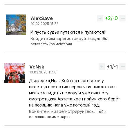
+2/-0
Вверх
AlexSave
10.02.2025 15:22
И пусть судьи путаются и пугаются!!!
Ответ на комментарий пользователя
фaн-Apceнa
Войдите
зарегистрируйтесь
или
, чтобы
оставлять комментарии
+1/-1
Вверх
VeNsk
10.02.2025 11:50
Дьокереш,Исак,Кейн вот кого я хочу
видеть,а всех этих перспективных котов в
мешке я видеть не хочу и уже сил нету
смотреть,как Артета хрен пойми кого берёт
на позицию напа уже который год.
Войдите
зарегистрируйтесь
или
, чтобы
оставлять комментарии