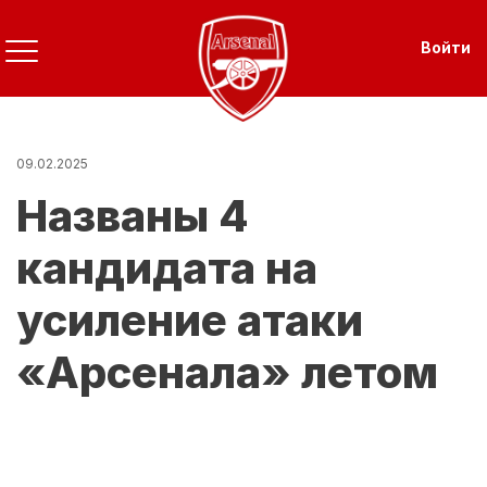
Перейти
к
Use
Войти
основному
содержанию
09.02.2025
Названы 4
кандидата на
усиление атаки
«Арсенала» летом