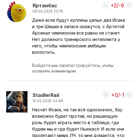
+2/-9
Вверх
Яртанбас
09.02.2025 23:19
Даже если будут куплены целых два Исака
Ответ на комментарий пользователя
Перс
и три Шешки в запасе окажутся, с Артетой
Арсенал чемпионом все равно не станет.
Нет должного тренерского интеллекта у
него, чтобы чемпионские амбиции
воплотить.
Войдите
зарегистрируйтесь
или
, чтобы
оставлять комментарии
+0/-1
Вверх
StadlerRail
10.02.2025 23:48
Насчёт Исака, не так всё однозначно, Хау
Ответ на комментарий пользователя
Перс
возможно будет против, но решающую
роль будет играть место в таблице, где
будем мы и где будет Ньюкасл. И если они
пролетают мимо ЛЧ, то мне думается, что