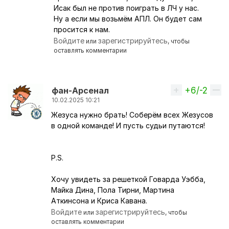
Исак был не против поиграть в ЛЧ у нас.
Ну а если мы возьмём АПЛ. Он будет сам
просится к нам.
Войдите
зарегистрируйтесь
или
, чтобы
оставлять комментарии
+6/-2
Вверх
фaн-Apceнaл
10.02.2025 10:21
Жезуса нужно брать! Соберём всех Жезусов
в одной команде! И пусть судьи путаются!
P.S.
Хочу увидеть за решеткой Говарда Уэбба,
Майка Дина, Пола Тирни, Мартина
Аткинсона и Криса Кавана.
Войдите
зарегистрируйтесь
или
, чтобы
оставлять комментарии