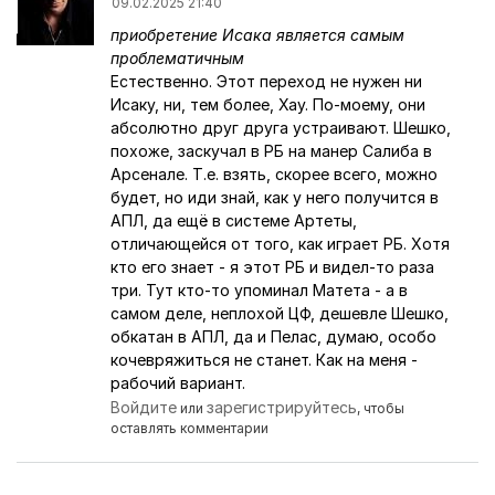
09.02.2025 21:40
приобретение Исака является самым
проблематичным
Естественно. Этот переход не нужен ни
Исаку, ни, тем более, Хау. По-моему, они
абсолютно друг друга устраивают.
Шешко,
похоже, заскучал в РБ на манер Салиба в
Арсенале. Т.е. взять, скорее всего, можно
будет, но иди знай, как у него получится в
АПЛ, да ещё в системе Артеты,
отличающейся от того, как играет РБ. Хотя
кто его знает - я этот РБ и видел-то раза
три. Тут кто-то упоминал Матета - а в
самом деле, неплохой ЦФ, дешевле Шешко,
обкатан в АПЛ, да и Пелас, думаю, особо
кочевряжиться не станет. Как на меня -
рабочий вариант.
Войдите
зарегистрируйтесь
или
, чтобы
оставлять комментарии