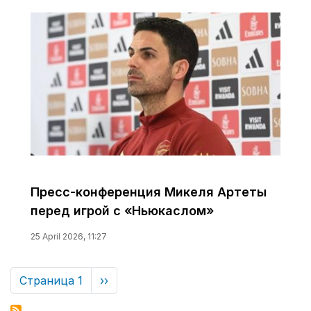
Пресс-конференция Микеля Артеты
перед игрой с «Ньюкаслом»
25 April 2026, 11:27
Нумерация
Страница 1
Следующая
››
страниц
страница