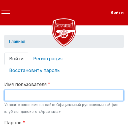
Перейти
к
Use
Войти
основному
содержанию
Главная
Primary
Войти
Регистрация
tabs
Восстановить пароль
Имя пользователя
Укажите ваше имя на сайте Официальный русскоязычный фан-
клуб лондонского «Арсенала».
Пароль