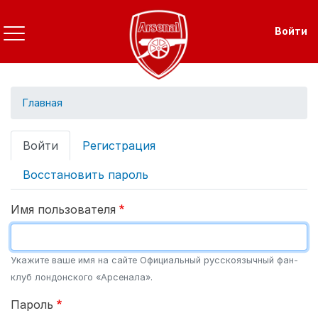
Перейти
к
Use
Войти
основному
содержанию
Главная
Primary
Войти
Регистрация
tabs
Восстановить пароль
Имя пользователя
Укажите ваше имя на сайте Официальный русскоязычный фан-
клуб лондонского «Арсенала».
Пароль