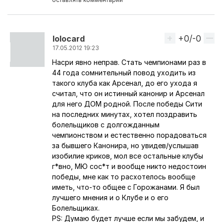
+0/-0
Вверх
lolocard
17.05.2012 19:23
Насри явно неправ. Стать чемпионами раз в
Ответ на комментарий пользователя
artars
44 года сомнительный повод уходить из
такого клуба как Арсенал, до его ухода я
считал, что он истинный канонир и Арсенал
для него ДОМ родной. После победы Сити
на последних минутах, хотел поздравить
болельщиков с долгожданным
чемпионством и естественно порадоваться
за бывшего Канонира, но увидев/услышав
изобилие криков, мол все остальные клубы
г*вно, МЮ сос*т и вообще никто недостоин
победы, мне как то расхотелось вообще
иметь, что-то общее с Горожанами. Я был
лучшего мнения и о Клубе и о его
Болельщиках.
PS: Думаю будет лучше если мы забудем, и