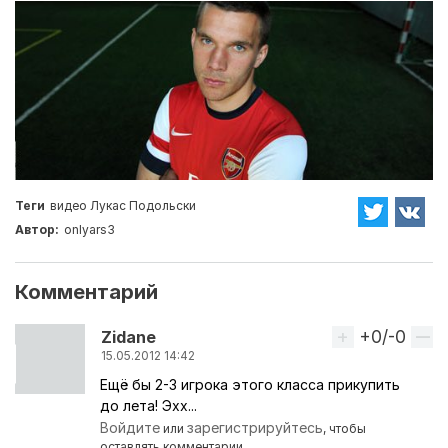
Теги
видео
Лукас Подольски
Автор:
onlyars3
Комментарий
+0/-0
Вверх
Zidane
15.05.2012 14:42
Ещё бы 2-3 игрока этого класса прикупить
до лета! Эхх...
Войдите
зарегистрируйтесь
или
, чтобы
оставлять комментарии