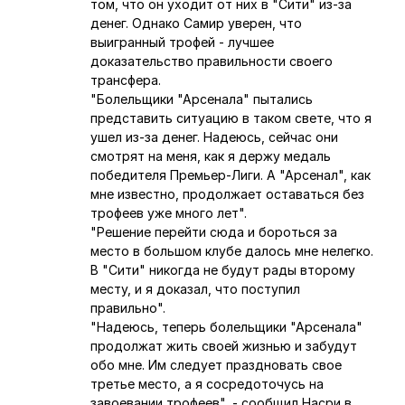
том, что он уходит от них в "Сити" из-за
денег. Однако Самир уверен, что
выигранный трофей - лучшее
доказательство правильности своего
трансфера.
"Болельщики "Арсенала" пытались
представить ситуацию в таком свете, что я
ушел из-за денег. Надеюсь, сейчас они
смотрят на меня, как я держу медаль
победителя Премьер-Лиги. А "Арсенал", как
мне известно, продолжает оставаться без
трофеев уже много лет".
"Решение перейти сюда и бороться за
место в большом клубе далось мне нелегко.
В "Сити" никогда не будут рады второму
месту, и я доказал, что поступил
правильно".
"Надеюсь, теперь болельщики "Арсенала"
продолжат жить своей жизнью и забудут
обо мне. Им следует праздновать свое
третье место, а я сосредоточусь на
завоевании трофеев", - сообщил Насри в