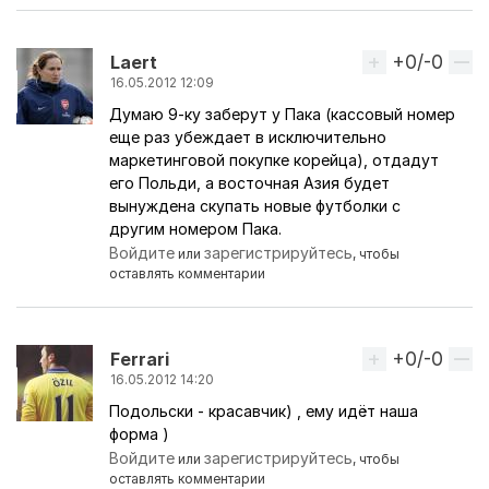
+0/-0
Вверх
Laert
16.05.2012 12:09
Думаю 9-ку заберут у Пака (кассовый номер
еще раз убеждает в исключительно
маркетинговой покупке корейца), отдадут
его Польди, а восточная Азия будет
вынуждена скупать новые футболки с
другим номером Пака.
Войдите
зарегистрируйтесь
или
, чтобы
оставлять комментарии
+0/-0
Вверх
Ferrari
16.05.2012 14:20
Подольски - красавчик) , ему идёт наша
форма )
Войдите
зарегистрируйтесь
или
, чтобы
оставлять комментарии