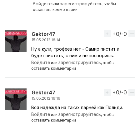
Ответ на комментарий пользователя
artars
Войдите
зарегистрируйтесь
или
, чтобы
оставлять комментарии
+0/-0
Вверх
Gektor47
15.05.2012 16:14
Ну а кули, трофеев нет - Самир пистит и
будет пистеть, с ним и не поспоришь.
Войдите
зарегистрируйтесь
или
, чтобы
оставлять комментарии
+0/-0
Вверх
Gektor47
15.05.2012 16:16
Вся надежда на таких парней как Польди.
Войдите
зарегистрируйтесь
или
, чтобы
оставлять комментарии