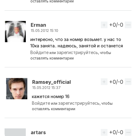
оставлять комментарии
+0/-0
Вверх
Erman
15.05.2012 15:10
интересно, что за номер возьмет. у нас то
10ка занята.. надеюсь, занятой и останется
Войдите
зарегистрируйтесь
или
, чтобы
оставлять комментарии
+0/-0
Вверх
Ramsey_official
15.05.2012 15:37
кажется номер 16
Ответ на комментарий пользователя
Erman
Войдите
зарегистрируйтесь
или
, чтобы
оставлять комментарии
+0/-0
Вверх
artars