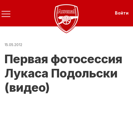
Перейти
к
Use
Войти
основному
содержанию
15.05.2012
Первая фотосессия
Лукаса Подольски
(видео)