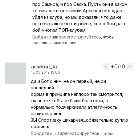
про Самира, и про Сеска. Пусть они в каком
то смысле подставили Арсенал под удар,
уйдя из клуба, но мы доказали, что даже
потеряв ключевых игроков, способны дать
бой многим ТОП-клубам.
Войдите
зарегистрируйтесь
или
, чтобы
оставлять комментарии
+0/-0
Вверх
arsenal_kz
15.05.2012 15:06
да и Бог с ним! не он первый, не он
последний...
форма в принципе неплохо так смотрится,
главное чтобы не были балахоны, а
нормально подчеркивали атлетичность
наших игроков
ЗЫ Спортивку шикарная...обязательно куплю
оригинал
Войдите
зарегистрируйтесь
или
, чтобы