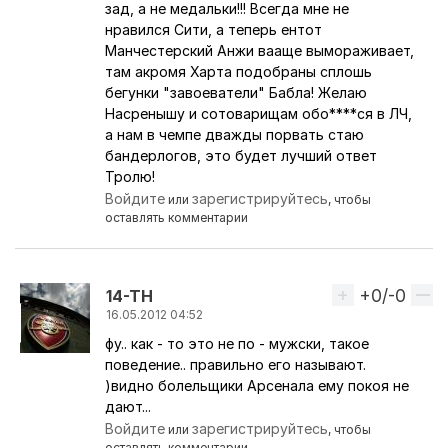
зад, а не медальки!!! Всегда мне не
нравился Сити, а теперь ентот
Манчестерский Анжи вааще вымораживает,
там акромя Харта подобраны сплошь
бегунки "завоеватели" Бабла! Желаю
Насренышу и сотоварищам обо****ся в ЛЧ,
а нам в чемпе дважды порвать стаю
бандерлогов, это будет лучший ответ
Тролю!
Войдите
зарегистрируйтесь
или
, чтобы
оставлять комментарии
+0/-0
Вверх
14-TH
16.05.2012 04:52
фу.. как - то это не по - мужски, такое
Ответ на комментарий пользователя
artars
поведение.. правильно его называют.
)видно болельщики Арсенала ему покоя не
дают...
Войдите
зарегистрируйтесь
или
, чтобы
оставлять комментарии