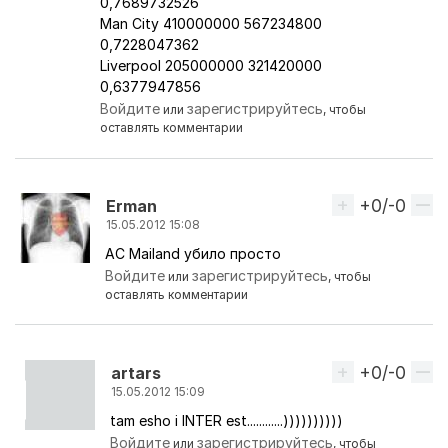
0,7689732526
Man City 410000000 567234800
0,7228047362
Liverpool 205000000 321420000
0,6377947856
Войдите
зарегистрируйтесь
или
, чтобы
оставлять комментарии
+0/-0
Вверх
Erman
15.05.2012 15:08
AC Mailand убило просто
Ответ на комментарий пользователя
artars
Войдите
зарегистрируйтесь
или
, чтобы
оставлять комментарии
+0/-0
Вверх
artars
15.05.2012 15:09
tam esho i INTER est............))))))))))
Ответ на комментарий пользователя
Erman
Войдите
зарегистрируйтесь
или
, чтобы