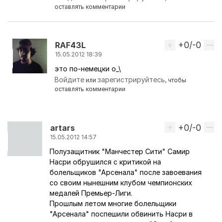
оставлять комментарии
+0/-0
Вверх
RAF43L
15.05.2012 18:39
это по-немецки o_\
Ответ на комментарий пользователя
Erman
Войдите
зарегистрируйтесь
или
, чтобы
оставлять комментарии
+0/-0
Вверх
artars
15.05.2012 14:57
Полузащитник "Манчестер Сити" Самир
Насри обрушился с критикой на
болельщиков "Арсенала" после завоевания
со своим нынешним клубом чемпионских
медалей Премьер-Лиги.
Прошлым летом многие болельщики
"Арсенала" поспешили обвинить Насри в