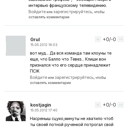
интервью французскому телевидению.
Войдите
зарегистрируйтесь
или
, чтобы
оставлять комментарии
+0/-0
Вверх
Grul
15.05.2012 16:03
вот муд... Да вся команда там клоуны те
Ответ на комментарий пользователя
artars
еще, что Балло что Тевез... Клиши вон
признался что его сердце принадлежит
ПСЖ
Войдите
зарегистрируйтесь
или
, чтобы
оставлять комментарии
+0/-0
Вверх
kostjagin
15.05.2012 17:40
Насреныш сцуко,минуты не хватило чтоб
Ответ на комментарий пользователя
artars
ты своей потной рученкой потрогал свой