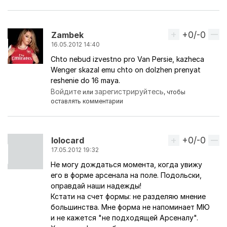
+0/-0
Вверх
Zambek
16.05.2012 14:40
Chto nebud izvestno pro Van Persie, kazheca
Wenger skazal emu chto on dolzhen prenyat
reshenie do 16 maya.
Войдите
зарегистрируйтесь
или
, чтобы
оставлять комментарии
+0/-0
Вверх
lolocard
17.05.2012 19:32
Не могу дождаться момента, когда увижу
его в форме арсенала на поле. Подольски,
оправдай наши надежды!
Кстати на счет формы: не разделяю мнение
большинства. Мне форма не напоминает МЮ
и не кажется "не подходящей Арсеналу".