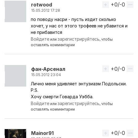
+0/-0
Вверх
rotwood
15.05.2012 17:28
по поводу насри - пусть издит сколько
хочет, у нас от этого трофеев не убавится и
не прибавится
Войдите
зарегистрируйтесь
или
, чтобы
оставлять комментарии
+0/-0
Вверх
фан-Арсенал
15.05.2012 23:04
Лично меня удивляет энтузиазм Подольски.
P.S.
Хочу смерти Говарда Уэбба.
Войдите
зарегистрируйтесь
или
, чтобы
оставлять комментарии
+0/-0
Вверх
Mainor91