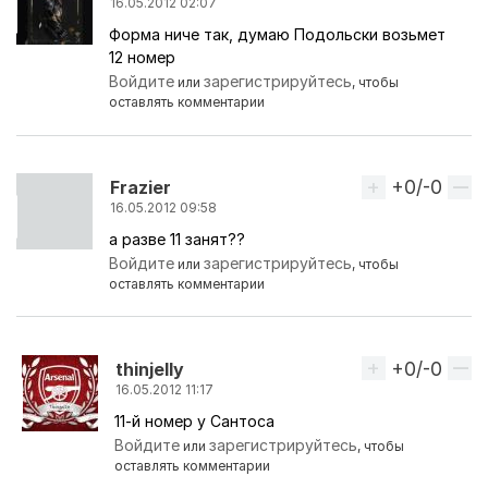
16.05.2012 02:07
Форма ниче так, думаю Подольски возьмет
12 номер
Войдите
зарегистрируйтесь
или
, чтобы
оставлять комментарии
+0/-0
Вверх
Frazier
16.05.2012 09:58
а разве 11 занят??
Войдите
зарегистрируйтесь
или
, чтобы
оставлять комментарии
+0/-0
Вверх
thinjelly
16.05.2012 11:17
11-й номер у Сантоса
Ответ на комментарий пользователя
Frazier
Войдите
зарегистрируйтесь
или
, чтобы
оставлять комментарии