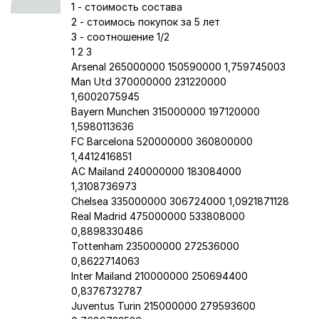
1 - стоимость состава
2 - стоимось покупок за 5 лет
3 - соотношение 1/2
1 2 3
Arsenal 265000000 150590000 1,759745003
Man Utd 370000000 231220000
1,6002075945
Bayern Munchen 315000000 197120000
1,5980113636
FC Barcelona 520000000 360800000
1,4412416851
AC Mailand 240000000 183084000
1,3108736973
Chelsea 335000000 306724000 1,0921871128
Real Madrid 475000000 533808000
0,8898330486
Tottenham 235000000 272536000
0,8622714063
Inter Mailand 210000000 250694400
0,8376732787
Juventus Turin 215000000 279593600