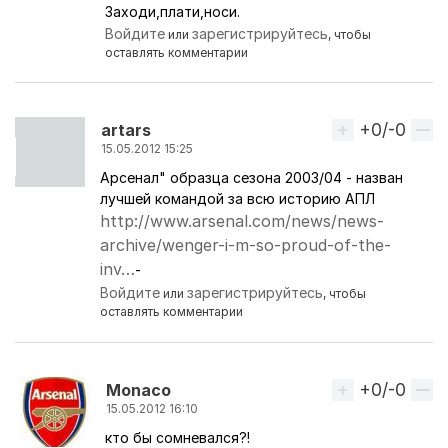
Заходи,плати,носи.
Войдите
зарегистрируйтесь
или
, чтобы
оставлять комментарии
+0/-0
Вверх
artars
15.05.2012 15:25
Арсенал" образца сезона 2003/04 - назван
лучшей командой за всю историю АПЛ
http://www.arsenal.com/news/news-
archive/wenger-i-m-so-proud-of-the-
inv…
-
Войдите
зарегистрируйтесь
или
, чтобы
оставлять комментарии
+0/-0
Вверх
Monaco
15.05.2012 16:10
кто бы сомневался?!