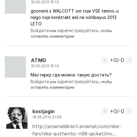
15.05.2012 15:13
gooneriii s WALCOTT om toje VSE temno..u
nego toje konktrakt esli ne oshibayus 2013
LETO
Войдите
зарегистрируйтесь
или
, чтобы
оставлять комментарии
+0/-0
Вверх
ATMD
15.05.2012 15:13
Мастерку где можно такую достать?
Войдите
зарегистрируйтесь
или
, чтобы
оставлять комментарии
+0/-0
Вверх
kostjagin
16.05.2012 21:08
http://arsenaldirect.arsenal.com/nike-
Ответ на комментарий пользователя
ATMD
fan/nike-authentic-n98-jacket/inv…