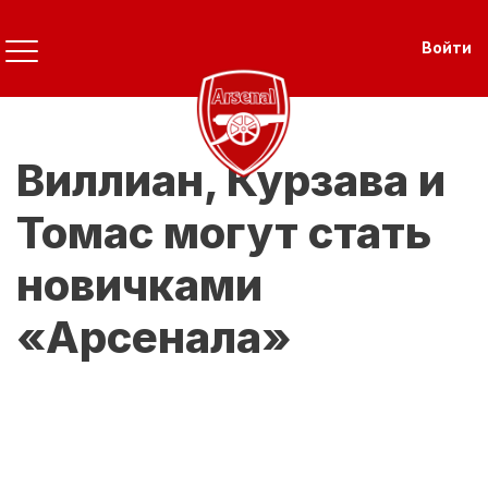
Перейти
к
Use
Войти
основному
содержанию
Виллиан, Курзава и
Томас могут стать
новичками
«Арсенала»