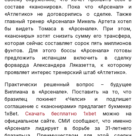
составе «канониров». Пока что «Арсенал» и
«Атлетико» не договорились о сделке. Также
главный тренер «Арсенала» Микель Артета хотел
бы видеть Томаса в «Арсенале». При этом,
«канониры» хотят снизить сумму его трансфера,
которая сейчас составляет сорок пять миллионов
фунтов. Для этого боссы «Арсенала» готовы
предложить испанцам включить в сделку
форварда Александера Ляказетта, к которому
проявляет интерес тренерский штаб «Атлетико».
Практически решенный вопрос – будущее
Виллиана в «Арсенале». Поставить на то, что
бразилец покинет «Челси» и подпишет
соглашение с «канонирами» предлагает букмекер
1xBet.
Скачать бесплатно 1xbet
можно на
официальном сайте. СМИ сообщают, что именно
«Арсенал» лидирует в борьбе за 31-летнего
бразильца. Преимуществом для этой сделки