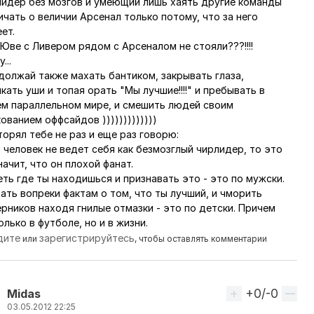
лидер без мозгов и умеющий лишь хаять другие команды
ичать о величии Арсенал только потому, что за него
ет.
Юве с Ливером рядом с Арсеналом не стояли???!!!!
...
должай также махать бантиком, закрывать глаза,
кать уши и топая орать "Мы лучшие!!!!" и пребывать в
ем параллельном мире, и смешить людей своим
ованием оффсайдов )))))))))))))
орял тебе не раз и еще раз говорю:
 человек не ведет себя как безмозглый чирлидер, то это
начит, что он плохой фанат.
ть где ты находишься и признавать это - это по мужски.
ать вопреки фактам о том, что ты лучший, и чморить
рников находя гнилые отмазки - это по детски. Причем
олько в футболе, но и в жизни.
дите
зарегистрируйтесь
или
, чтобы оставлять комментарии
+0/-0
Вверх
Midas
03.05.2012 22:25