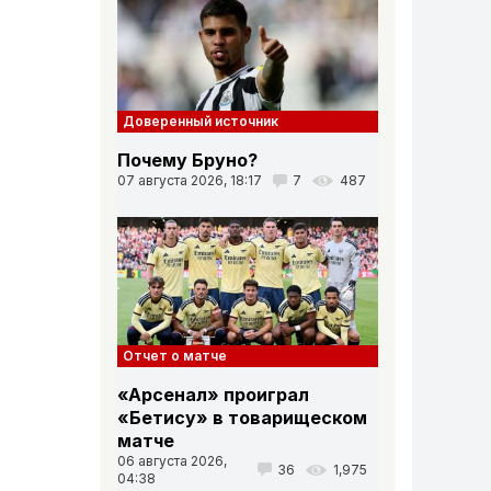
Доверенный источник
Почему Бруно?
07 августа 2026, 18:17
7
487
Отчет о матче
«Арсенал» проиграл
«Бетису» в товарищеском
матче
06 августа 2026,
36
1,975
04:38
Вниз