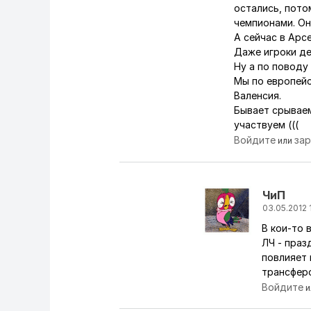
остались, пото
чемпионами. Он
А сейчас в Арс
Даже игроки де
Ну а по поводу 
Мы по европейс
Валенсия.
Бывает срываем
участвуем (((
Войдите
за
или
ЧиП
03.05.2012 
В кои-то 
Ответ на коммен
ЛЧ - праз
повлияет 
трансферо
Войдите
и