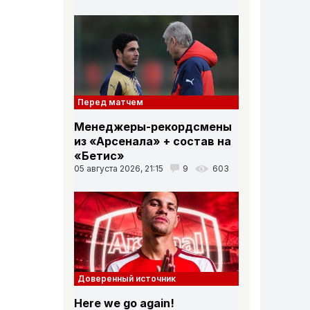
Перед матчем
Менеджеры-рекордсмены
из «Арсенала» + состав на
«Бетис»
05 августа 2026, 21:15
9
603
Вниз
Доверенный источник
Here we go again!