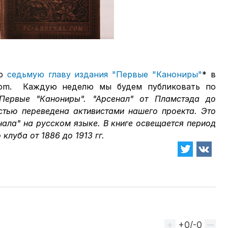
ию
седьмую главу издания "Первые "Канониры"
* в
.com. Каждую неделю мы будем публиковать по
Первые "Канониры". "Арсенал" от Пламстэда до
стью переведена активистами нашего проекта. Это
нала" на русском языке. В книге освещается период
клуба от 1886 до 1913 гг.
+0/-0
Вверх