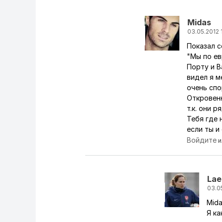
Midas
03.05.2012 
Показал с
Ответ на коммен
"Мы по ев
Порту и В
видел я м
очень спо
Откровенн
т.к. они 
Тебя где 
если ты и
Войдите
и
Lae
03.05
Mid
Ответ на ко
Я ка