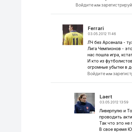
Войдите
зарегистриру
или
Ferrari
03.05.2012 11:46
ЛЧ без Арсенала - ту
Ответ на комментарий пол
Лига Чемпионов - это
нас пошла игра, кста
И кто из футболистов
огромные убытки в д
Войдите
зарегис
или
Laert
03.05.2012 13:59
Ливерпулю и То
Ответ на комментарий
проводить акт
Так что это не 
В свое время Ю