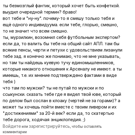
ты безмозглый фантик, который хочет быть конфеткой.
а комментарий пользователя
Laert
выудил очередной термин? браво!
вот тебе и "ну-ну". почему-то я смешу только тебя и
ещё одного индивидуума. если тебе, глорью, смешно,
то не значит что всем смешно.
ты, мурзилкин, возомнил себя футбольным экспертом?
если да, то валить бы тебе на общий сайт АПЛ. там бы
всякие пенсы, черти и петухи с удовольствием лизанули
тебе зад. я конечно же понимаю, что не мне указывать,
но там ты найдешь куевую тучу единомышленников,
которые никакого отношения к Арсеналу не имеют. а ты
имеешь, т.е. их мнение подтверждено фактами в виде
тебя )
что там по мужски? ты не путай по мужски и по
ссыкунски. сказать тебе где я видел твой юве, который
по делом был сослан в клоаку (чертей не за горами)? а
может ты хочешь пойти вместе с твоим ливером и их
"достижениями" за 20-й век? если да, то скатертью
тебе дорога, ходячая энциклопедия. ;)
Войдите
зарегистрируйтесь
или
, чтобы оставлять
комментарии