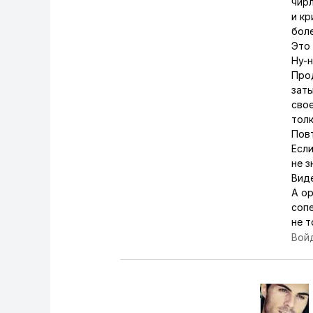
чир
и кр
боле
Это 
Ну-ну
Про
заты
сво
толк
Повт
Если
не з
Виде
А ор
сопе
не т
Вой