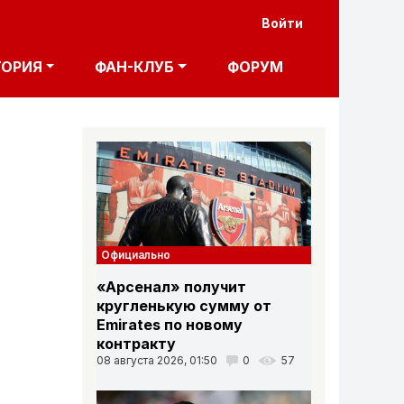
User acco
Войти
ТОРИЯ
ФАН-КЛУБ
ФОРУМ
Официально
«Арсенал» получит
кругленькую сумму от
Emirates по новому
контракту
08 августа 2026, 01:50
0
57