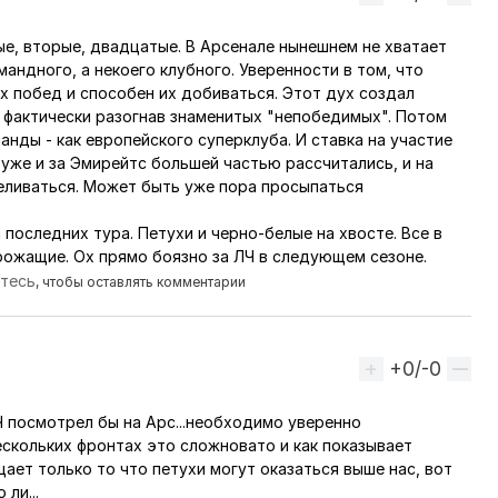
ые, вторые, двадцатые. В Арсенале нынешнем не хватает
мандного, а некоего клубного. Уверенности в том, что
х побед и способен их добиваться. Этот дух создал
 - фактически разогнав знаменитых "непобедимых". Потом
нды - как европейского суперклуба. И ставка на участие
 уже и за Эмирейтс большей частью рассчитались, и на
еливаться. Может быть уже пора просыпаться
а последних тура. Петухи и черно-белые на хвосте. Все в
дрожащие. Ох прямо боязно за ЛЧ в следующем сезоне.
йтесь
, чтобы оставлять комментарии
+0/-0
Вверх
Ч посмотрел бы на Арс...необходимо уверенно
ескольких фронтах это сложновато и как показывает
ает только то что петухи могут оказаться выше нас, вот
 ли...