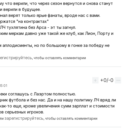
му что верили, что через сезон вернутся и снова станут
и верили в будущее.
енал верят только ярые фанаты, вроде нас с вами.
ржатся "на контрактах"
ЛЧ тухлятина без Арса - эт ты загнул.
ким меркам давно уже такой же клуб, как Лион, Порту и
 аплодисменты, но по большому в гонке за победу не
регистрируйтесь
, чтобы оставлять комментарии
+0/-0
Вверх
15:01
веки соглашусь с Лаэртом полностью.
тарий пользователя
Laert
дник футбола и без нас. Да и на нашу политику ЛЧ вряд ли
как-то еще, кроме увеличения сумм зарплат и стоимости
в серьезных игроков.
зарегистрируйтесь
ли
, чтобы оставлять комментарии