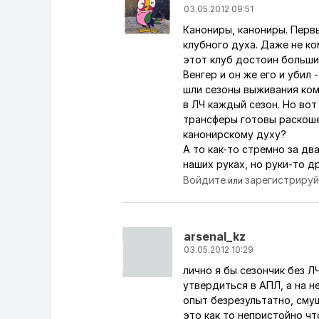
03.05.2012 09:51
Канониры, канониры. Перв
клубного духа. Даже не ко
этот клуб достоин больши
Венгер и он же его и убил
шли сезоны выживания кома
в ЛЧ каждый сезон. Но вот
трансферы готовы раскош
канонирскому духу?
А то как-то стремно за дв
наших руках, но руки-то 
Войдите
зарегистриру
или
arsenal_kz
03.05.2012 10:29
лично я бы сезончик без Л
утвердиться в АПЛ, а на н
опыт безрезультатно, смущ
это как то непристойно что