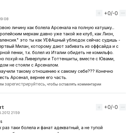
+0/-0
Вверх
19:08
овою личину как болела Арсенала на полную катушку...
тарий пользователя
Laert
ропейским меркам давно уже такой же клуб, как Лион,
аленсия." это ты как УЕФАшный ублюдок сейчас судишь -
ертвый Милан, которому дают забивать из оффсайда и с
рной пенки, т.к. болел из Италии обидеть не комильфо.
о похyй на Ливерпули и Тоттеншиты, вместе с Ювами,
рядом не стояли с Арсеналом.
научили такому отношению к самому себе??? Конечно
 есть Арсенал, вернее его часть.
зарегистрируйтесь
ли
, чтобы оставлять комментарии
+0/-0
Вверх
rt
.2012 21:59
as
мментарий пользователя
Midas
к раз таки болела и фанат адекватный, а не тупой