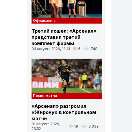
Официально
Третий пошел: «Арсенал»
представил третий
комплект формы
03 августа 2026, 12:13
5
748
Вниз
После матча
«Арсенал» разгромил
«Жирону» в контрольном
матче
01 августа 2026,
19
3,339
23:52