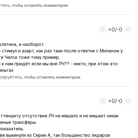
йтесь
, чтобы оставлять комментарии
+0/-0
Вверх
хлятина, и наоборот.
ьзователя
arsenal_kz
 стимул и азарт, как раз таки после ответки с Миланом у
ти Челси тоже тому пример.
 к нам придёт если мы вне ЛЧ?? - никто, при этом это
еньгах.
трируйтесь
, чтобы оставлять комментарии
+0/-0
Вверх
ттеншиту отсутствие ЛЧ не мешало и не мешает никак
 пользователя
Ferrari
ивные трансферы.
показатель.
ве выкинули из Серии А, так большинство лидеров