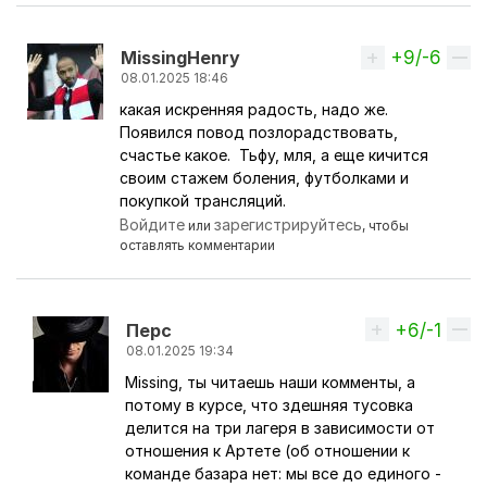
+9/-6
Вверх
MissingHenry
08.01.2025 18:46
какая искренняя радость, надо же.
Ответ на комментарий пользователя
Бла Бла Бла
Появился повод позлорадствовать,
счастье какое. Тьфу, мля, а еще кичится
своим стажем боления, футболками и
покупкой трансляций.
Войдите
зарегистрируйтесь
или
, чтобы
оставлять комментарии
+6/-1
Вверх
Перс
08.01.2025 19:34
Missing, ты читаешь наши комменты, а
Ответ на комментарий пользователя
MissingHen
потому в курсе, что здешняя тусовка
делится на три лагеря в зависимости от
отношения к Артете (об отношении к
команде базара нет: мы все до единого -