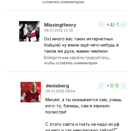
оставлять комментарии
+4/-1
Вверх
MissingHenry
08.01.2025 22:35
Ох) много вас таких интернетных
Ответ на комментарий пользователя
Бла Бл
бойцов) ну вякни ещё чего-нибудь в
таком же духе, мамин чемпион
Войдите
зарегистрируйтесь
или
,
чтобы оставлять комментарии
+1/-0
Вверх
denisberg
09.01.2025 08:54
Мисинг, а ты оказывается хам, учишь
Ответ на комментарий пользователя
Missin
кого-то, банишь, сам в зеркало
посмотри!
С этого сайта и гнать не надо из рф
на него и так невозможно зайти😴