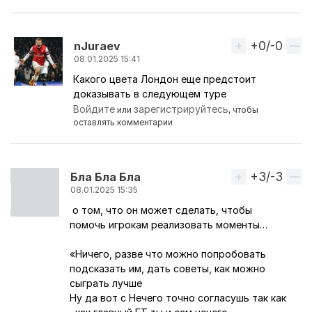
+0/-0
Вверх
nJuraev
08.01.2025 15:41
Какого цвета Лондон еще предстоит
Ответ на комментарий пользователя
Перс
доказывать в следующем туре
Войдите
зарегистрируйтесь
или
, чтобы
оставлять комментарии
+3/-3
Вверх
Бла Бла Бла
08.01.2025 15:35
о том, что он может сделать, чтобы
помочь игрокам реализовать моменты…
«Ничего, разве что можно попробовать
подсказать им, дать советы, как можно
сыграть лучше
Ну да вот с Нечего точно согласушь так как