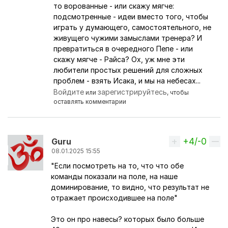
Ответ на комментарий пользователя
Oktav
то ворованные - или скажу мягче:
подсмотренные - идеи вместо того, чтобы
играть у думающего, самостоятельного, не
живущего чужими замыслами тренера? И
превратиться в очередного Пепе - или
скажу мягче - Райса? Ох, уж мне эти
любители простых решений для сложных
проблем - взять Исака, и мы на небесах...
Войдите
зарегистрируйтесь
или
, чтобы
оставлять комментарии
+4/-0
Вверх
Guru
08.01.2025 15:55
"Если посмотреть на то, что что обе
команды показали на поле, на наше
доминирование, то видно, что результат не
отражает происходившее на поле"
Это он про навесы? которых было больше