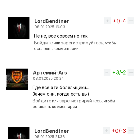
+1/-4
Вверх
LordBendtner
08.01.2025 19:03
Не не, всё совсем не так
Ответ на комментарий пользователя
MissingHen
Войдите
зарегистрируйтесь
или
, чтобы
оставлять комментарии
+3/-2
Вверх
Артемий-Ars
08.01.2025 20:24
Где все эти болельщики.....
Ответ на комментарий пользователя
LordBendtne
Зачем они, когда есть вы)
Войдите
зарегистрируйтесь
или
, чтобы
оставлять комментарии
+0/-3
Вверх
LordBendtner
08.01.2025 21:36