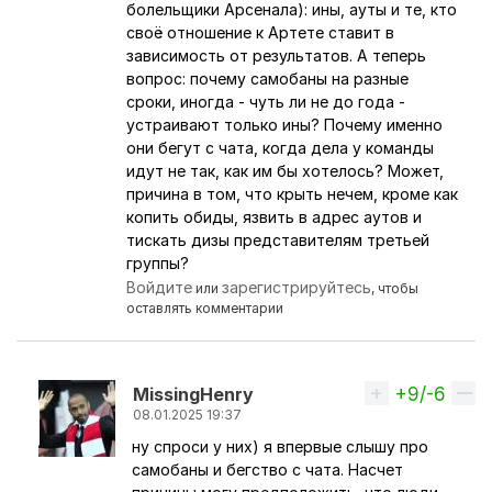
болельщики Арсенала): ины, ауты и те, кто
своё отношение к Артете ставит в
зависимость от результатов. А теперь
вопрос: почему самобаны на разные
сроки, иногда - чуть ли не до года -
устраивают только ины? Почему именно
они бегут с чата, когда дела у команды
идут не так, как им бы хотелось? Может,
причина в том, что крыть нечем, кроме как
копить обиды, язвить в адрес аутов и
тискать дизы представителям третьей
группы?
Войдите
зарегистрируйтесь
или
, чтобы
оставлять комментарии
+9/-6
Вверх
MissingHenry
08.01.2025 19:37
ну спроси у них) я впервые слышу про
Ответ на комментарий пользователя
Перс
самобаны и бегство с чата. Насчет