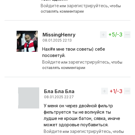
Войдите
зарегистрируйтесь
или
, чтобы
оставлять комментарии
+5/-3
Вверх
MissingHenry
08.01.2025 22:13
Нах#я мне твои советы) себе
Ответ на комментарий пользователя
Бла Бла
посоветуй.
Войдите
зарегистрируйтесь
или
, чтобы
оставлять комментарии
+1/-3
Вверх
Бла Бла Бла
08.01.2025 22:27
У меня он через двойной фильтр
Ответ на комментарий пользователя
Missing
фильтруется ты не волнуйся ты
лудше не кроши батон, сявка, иначе
может здоровье поубавиться.
Войдите
зарегистрируйтесь
или
, чтобы