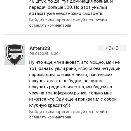
40 штук, то да, тут доминация полная. И
передач больше 500. Но этот унылый
вотакат уже невозможно смотреть.
Войдите
зарегистрируйтесь
или
, чтобы
оставлять комментарии
+3/-3
Вверх
Artem23
08.01.2025 16:30
Ну что еще мяч виноват, это мощно, мяч не
тот, фанаты ушли рано, игроки без интуиции,
перекладина слишком низко, панических
покупок делать не будем, не нужно
покупать ради количества, мы будем на
чеку на трансферном рынке, только мне
кажется что Эду еще и прихватил с собой
клубную кредитку))
Войдите
зарегистрируйтесь
или
, чтобы
оставлять комментарии