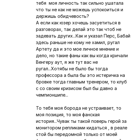
тебя моя личность так сильно ушатала
что ты не как не можешь успокоиться и
держишь обидчевость?
А если как юзер хочешь засуетиться в
разговорах, так делай это так чтоб не
задевать других...Как и указал Перс, Бабай
здесь раньше не кому не хамил, ругал
Артету да и это мое личное мнение и
дело, но такие фаны как вы когда кричали
Венгеру аут, я же тут вас не
ругал...Хотябы не было бы тогда
профессора а была бы это истеричка на
бровке тогда главным тренером, то клуб
с со своим кризисом был бы давно а
чемпионшипе...
То тебя моя борода не устраивает, то
моя позиция, то моя фанская
история...Чувак ты такой поверь герой за
монитором репликами кидаться , в реале
стой бы передомной только от моей