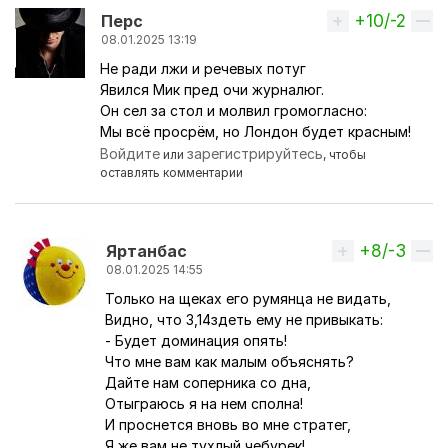
+10/-2
Вверх
Перс
08.01.2025 13:19
Не ради лжи и речевых потуг
Явился Мик пред очи журналюг.
Он сел за стол и молвил громогласно:
Мы всё просрём, но Лондон будет красным!
Войдите
зарегистрируйтесь
или
, чтобы
оставлять комментарии
+8/-3
Вверх
Яртанбас
08.01.2025 14:55
Только на щеках его румянца не видать,
Ответ на комментарий пользователя
Перс
Видно, что 3,14здеть ему не привыкать:
- Будет доминация опять!
Что мне вам как малым объяснять?
Дайте нам соперника со дна,
Отыграюсь я на нем сполна!
И проснется вновь во мне стратег,
Я же вам не тухлый чебурек!