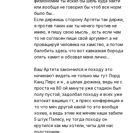
физиономии ты искал бы шель куда зайти
или вообще не говорил бы чтоб все норм
было бы...
Если держишь сторону Артеты так держи,
я против таких как ты нечего против не
имею, я пишу свою мысль , есть если чем
то не согласен пиши свой аргумент а не
провацируй человека на хамство, а потом
балобить здесь что вот кавказкая борода
опять хамит и обозвал меня лично...
Ваш Артета закончился и походу это
начинают видеть не только мы тут Лорд
Канц Перс и я , а целая дюжина, ведь не с
проста на 80 ой минуте уже стадион был
полу пустой, задолбал походу и всех уже
ватокат вашешо гт, а пресс конференция и
то что мяч другой какой то это вообще
хохма, а ведь этим же мячем наши забили
5 штук Пэлесу, ну тогда походу он
крутился как мы хотели, читы для нас
подстроили...