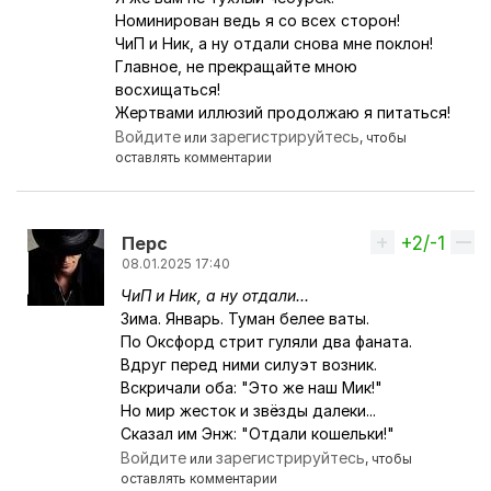
Номинирован ведь я со всех сторон!
ЧиП и Ник, а ну отдали снова мне поклон!
Главное, не прекращайте мною
восхищаться!
Жертвами иллюзий продолжаю я питаться!
Войдите
зарегистрируйтесь
или
, чтобы
оставлять комментарии
+2/-1
Вверх
Перс
08.01.2025 17:40
ЧиП и Ник,
а ну отдали...
Ответ на комментарий пользователя
Яртанбас
Зима. Январь. Туман белее ваты.
По Оксфорд стрит гуляли два фаната.
Вдруг перед ними силуэт возник.
Вскричали оба: "Это же наш Мик!"
Но мир жесток и звёзды далеки...
Сказал им Энж: "Отдали кошельки!"
Войдите
зарегистрируйтесь
или
, чтобы
оставлять комментарии