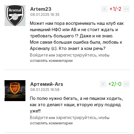
+1/-2
Вверх
Artem23
08.01.2025 16:35
Может нам пора воспринимать наш клуб как
нынешний НФО или АВ и не стоит ждать и
требовать большего !? Даже и не знаю.
Моя самая большая ошибка была, любовь к
Арсеналу (с). Кто знает а ком речь?
Войдите
зарегистрируйтесь
или
, чтобы
оставлять комментарии
+2/-0
Вверх
Артемий-Ars
08.01.2025 16:58
По полю нужно бегать, а не пешком ходить,
как это делают наши, вторую игру подряд
уже!!!
Войдите
зарегистрируйтесь
или
, чтобы
оставлять комментарии