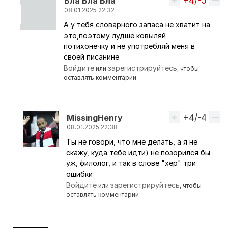
+4/-5
Вверх
Бла Бла Бла
08.01.2025 22:32
А у тебя словарного запаса не хватит на
Ответ на комментарий пользователя
MissingHe
это,поэтому лудше ковыляй
потихонечку и не употребляй меня в
своей писанине
Войдите
зарегистрируйтесь
или
, чтобы
оставлять комментарии
+4/-4
Вверх
MissingHenry
08.01.2025 22:38
Ты не говори, что мне делать, а я не
Ответ на комментарий пользователя
Бла Бла 
скажу, куда тебе идти) не позорился бы
уж, филолог, и так в слове "хер" три
ошибки
Войдите
зарегистрируйтесь
или
, чтобы
оставлять комментарии