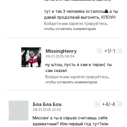
тут и так 3 человека осталось👻 а ты
давай продолжай выгонять, КЛОУН
Войдите
зарегистрируйтесь
или
,
чтобы оставлять комментарии
+1/-1
Вверх
MissingHenry
09.01.2025 09:04
ну штош, пусть я хам и тиран) ты
Ответ на комментарий пользователя
denis
сам сказал
Войдите
зарегистрируйтесь
или
,
чтобы оставлять комментарии
+4/-4
Вверх
Бла Бла Бла
08.01.2025 22:02
Миссинг а ты в серьез считаешь себя
Ответ на комментарий пользователя
MissingHen
адекватным? Или первый год тут?или