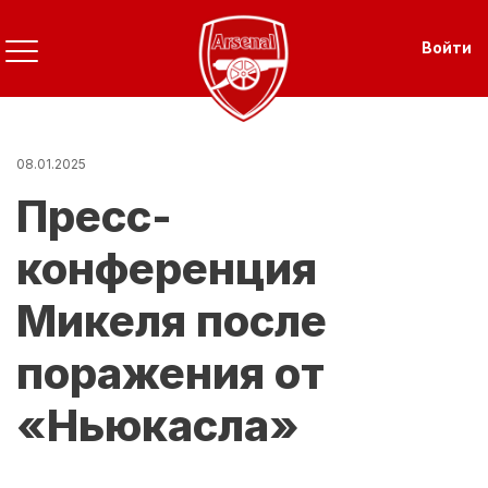
Перейти
к
Use
Войти
основному
содержанию
08.01.2025
Пресс-
конференция
Микеля после
поражения от
«Ньюкасла»