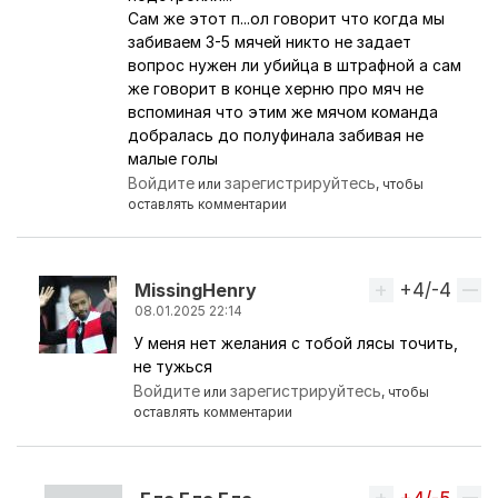
Сам же этот п...ол говорит что когда мы
забиваем 3-5 мячей никто не задает
вопрос нужен ли убийца в штрафной а сам
же говорит в конце херню про мяч не
вспоминая что этим же мячом команда
добралась до полуфинала забивая не
малые голы
Войдите
зарегистрируйтесь
или
, чтобы
оставлять комментарии
+4/-4
Вверх
MissingHenry
08.01.2025 22:14
У меня нет желания с тобой лясы точить,
Ответ на комментарий пользователя
Бла Бла Б
не тужься
Войдите
зарегистрируйтесь
или
, чтобы
оставлять комментарии