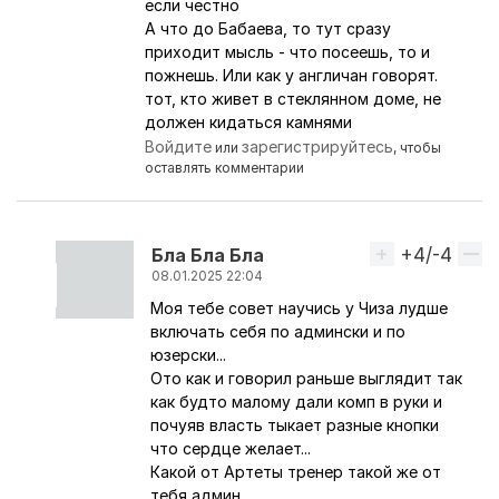
если честно
А что до Бабаева, то тут сразу
приходит мысль - что посеешь, то и
пожнешь. Или как у англичан говорят.
тот, кто живет в стеклянном доме, не
должен кидаться камнями
Войдите
зарегистрируйтесь
или
, чтобы
оставлять комментарии
+4/-4
Вверх
Бла Бла Бла
08.01.2025 22:04
Моя тебе совет научись у Чиза лудше
Ответ на комментарий пользователя
MissingH
включать себя по админски и по
юзерски...
Ото как и говорил раньше выглядит так
как будто малому дали комп в руки и
почуяв власть тыкает разные кнопки
что сердце желает...
Какой от Артеты тренер такой же от
тебя админ...