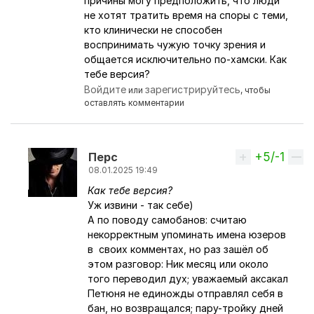
причины могу предположить, что люди
не хотят тратить время на споры с теми,
кто клинически не способен
воспринимать чужую точку зрения и
общается исключительно по-хамски. Как
тебе версия?
Войдите
зарегистрируйтесь
или
, чтобы
оставлять комментарии
+5/-1
Вверх
Перс
08.01.2025 19:49
Как тебе версия?
Ответ на комментарий пользователя
MissingHe
Уж извини - так себе)
А по поводу самобанов: считаю
некорректным упоминать имена юзеров
в своих комментах, но раз зашёл об
этом разговор: Ник месяц или около
того переводил дух; уважаемый аксакал
Петюня не единожды отправлял себя в
бан, но возвращался; пару-тройку дней