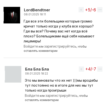
+5/-6
Вверх
LordBendtner
08.01.2025 18:11
Где все эти болельщики которые громко
кричат только когда у клуба все хорошо?
Где вы все? Почему вас нет когда всё
плохо? Болельщиками ещё себя называют
лицемеры!
Войдите
зарегистрируйтесь
или
, чтобы
оставлять комментарии
+4/-7
Вверх
Бла Бла Бла
08.01.2025 18:22
Это мы виноваты что их нет )))мы вродебы
Ответ на комментарий пользователя
LordBendtne
тут постоянно но в итоге для них мы тут
только когда проигрыши
Войдите
зарегистрируйтесь
или
, чтобы
оставлять комментарии