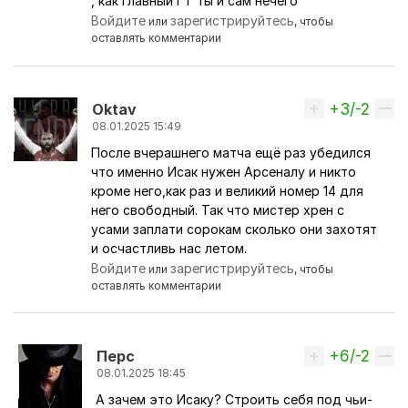
, как главный ГТ ты и сам нечего
Войдите
зарегистрируйтесь
или
, чтобы
оставлять комментарии
+3/-2
Вверх
Oktav
08.01.2025 15:49
После вчерашнего матча ещё раз убедился
что именно Исак нужен Арсеналу и никто
кроме него,как раз и великий номер 14 для
него свободный. Так что мистер хрен с
усами заплати сорокам сколько они захотят
и осчастливь нас летом.
Войдите
зарегистрируйтесь
или
, чтобы
оставлять комментарии
+6/-2
Вверх
Перс
08.01.2025 18:45
А зачем это Исаку? Строить себя под чьи-