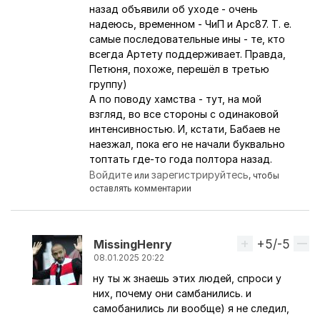
назад объявили об уходе - очень
надеюсь, временном - ЧиП и Арс87. Т. е.
самые последовательные ины - те, кто
всегда Артету поддерживает. Правда,
Петюня, похоже, перешёл в третью
группу)
А по поводу хамства - тут, на мой
взгляд, во все стороны с одинаковой
интенсивностью. И, кстати, Бабаев не
наезжал, пока его не начали буквально
топтать где-то года полтора назад.
Войдите
зарегистрируйтесь
или
, чтобы
оставлять комментарии
+5/-5
Вверх
MissingHenry
08.01.2025 20:22
ну ты ж знаешь этих людей, спроси у
Ответ на комментарий пользователя
Перс
них, почему они самбанились. и
самобанились ли вообще) я не следил,