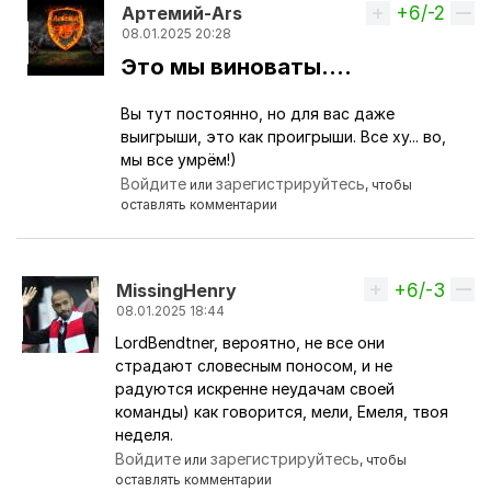
+6/-2
Вверх
Артемий-Ars
08.01.2025 20:28
Это мы виноваты....
Ответ на комментарий пользователя
Бла Бла Бла
Вы тут постоянно, но для вас даже
выигрыши, это как проигрыши. Все ху... во,
мы все умрём!)
Войдите
зарегистрируйтесь
или
, чтобы
оставлять комментарии
+6/-3
Вверх
MissingHenry
08.01.2025 18:44
LordBendtner, вероятно, не все они
Ответ на комментарий пользователя
LordBendtne
страдают словесным поносом, и не
радуются искренне неудачам своей
команды) как говорится, мели, Емеля, твоя
неделя.
Войдите
зарегистрируйтесь
или
, чтобы
оставлять комментарии