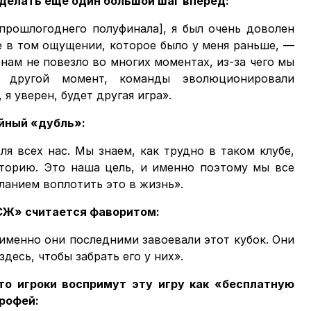
сделать ещё один большой шаг вперёд:
[прошлогоднего полуфинала], я был очень доволен
е в том ощущении, которое было у меня раньше, —
 нам не повезло во многих моментах, из-за чего мы
 другой момент, команды эволюционировали
я уверен, будет другая игра».
йный «дубль»:
ля всех нас. Мы знаем, как трудно в таком клубе,
сторию. Это наша цель, и именно поэтому мы все
анием воплотить это в жизнь».
«ПСЖ» считается фаворитом:
именно они последними завоевали этот кубок. Они
есь, чтобы забрать его у них».
что игроки воспримут эту игру как «бесплатную
рофей: