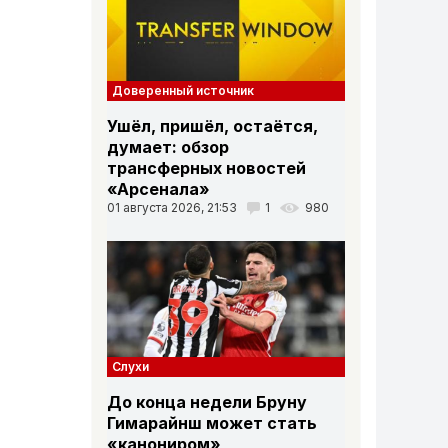
Доверенный источник
Ушёл, пришёл, остаётся,
думает: обзор
трансферных новостей
«Арсенала»
01 августа 2026, 21:53
1
980
Слухи
До конца недели Бруну
Гимарайнш может стать
«канониром»