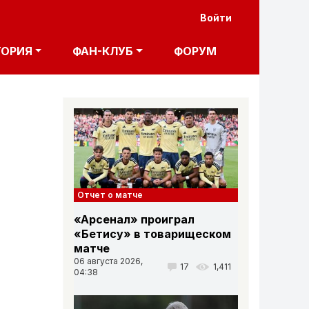
User acco
Войти
ТОРИЯ
ФАН-КЛУБ
ФОРУМ
Отчет о матче
«Арсенал» проиграл
«Бетису» в товарищеском
матче
06 августа 2026,
17
1,411
04:38