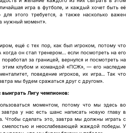
адость и желание каждого из них сыграть в этом
еличайшая игра в футболе, и каждый хочет быть её
 для этого требуется, а также насколько важен
 в нужный момент».
иром, ещё с тех пор, как был игроком, потому что
 когда он стал тренером… если посмотреть на его
, поработал за границей, вернулся и посмотреть на
 с этим клубом и командой «ПСЖ», — его наследие
енталитет, поведение игроков, их игра... Так что
автра мы будем сражаться друг с другом».
с выиграть Лигу чемпионов:
ользоваться моментом, потому что мы здесь во
 завтра у нас есть шанс написать новую главу в
а. Чтобы сделать это, завтра мы должны играть с
й смелостью и неослабевающей жаждой победы. У