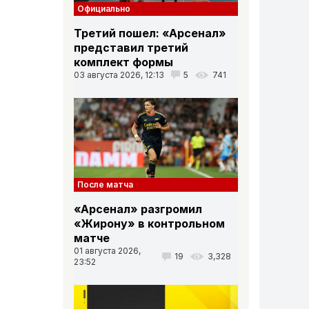
Официально
Третий пошел: «Арсенал»
представил третий
комплект формы
03 августа 2026, 12:13
5
741
После матча
«Арсенал» разгромил
«Жирону» в контрольном
матче
01 августа 2026,
19
3,328
23:52