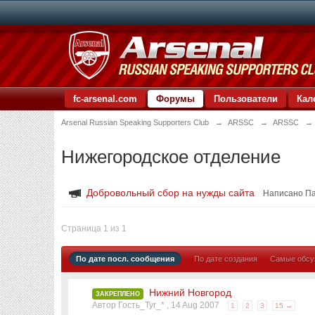
fc-arsenal.com
Форумы
Пользователи
Кал
Arsenal Russian Speaking Supporters Club
→
ARSSC
→
ARSSC
→
Нижегородское отделение
Добровольный сбор на нужды сайта
Написано П
Страница 1 из 1
По дате посл. сообщения
По дате создания
Самые обс
Нижний Новгород
ЗАКРЕПЛЕНО
Автор Гость_Tyr_* ,
14 Aug 2007
1
2
3
15 →