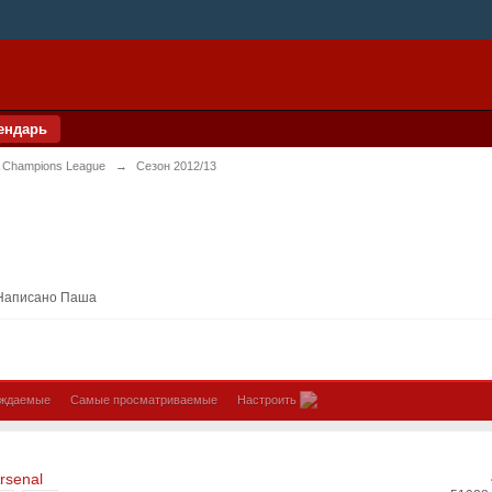
ендарь
 Champions League
→
Сезон 2012/13
Написано Паша
уждаемые
Самые просматриваемые
Настроить
rsenal