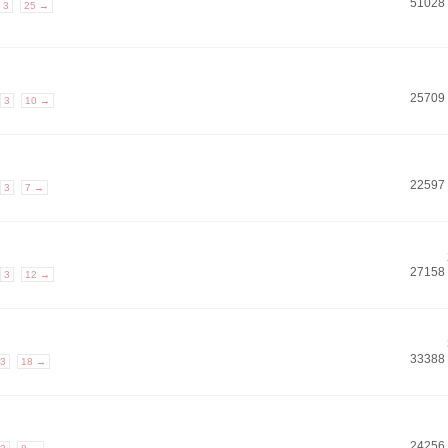
51028
3
25 →
25709
3
10 →
22597
3
7 →
27158
3
12 →
33388
3
18 →
24256