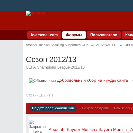
fc-arsenal.com
Форумы
Пользователи
Кал
Arsenal Russian Speaking Supporters Club
→
ARSENAL FC
→
UEFA
Сезон 2012/13
UEFA Champions League 2012/13
Добровольный сбор на нужды сайта
Страница 1 из 1
По дате посл. сообщения
По дате создания
Самые обс
Arsenal - Bayern Munich / Bayern Munich - A