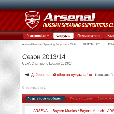
fc-arsenal.com
Форумы
Пользователи
Кал
Arsenal Russian Speaking Supporters Club
→
ARSENAL FC
→
UEFA
Сезон 2013/14
UEFA Champions League 2013/14
Добровольный сбор на нужды сайта
Написано П
Страница 1 из 1
По дате посл. сообщения
По дате создания
Самые обс
ARSENAL - Bayern Munich / Bayern Munich - A