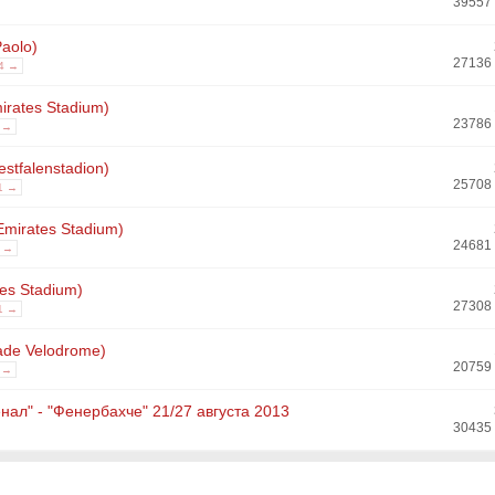
39557
aolo)
27136
4 →
irates Stadium)
23786
 →
stfalenstadion)
25708
1 →
Emirates Stadium)
24681
1 →
es Stadium)
27308
1 →
ade Velodrome)
20759
 →
енал" - "Фенербахче" 21/27 августа 2013
30435