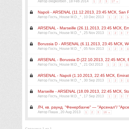
Автор olegkorben ,
18 Feb 2014
1
2
3
17 →
Napoli - ARSENAL (11.12.2013, 23:45 МСК, San P
Автор Гость_House M.D._* ,
10 Dec 2013
1
2
3
1
ARSENAL - Marseille (26.11.2013, 23:45 МСК, Em
Автор Гость_House M.D._* ,
25 Nov 2013
1
2
3
7
Borussia D - ARSENAL (6.11.2013, 23:45 МСК, We
Автор Гость_House M.D._* ,
05 Nov 2013
1
2
3
1
ARSENAL - Borussia D (22.10.2013, 22:45 МСК, 
Автор Гость_House M.D._* ,
21 Oct 2013
1
2
3
1
ARSENAL - Napoli (1.10.2013, 22:45 МСК, Emirat
Автор Гость_House M.D._* ,
30 Sep 2013
1
2
3
1
Marseille - ARSENAL (18.09.2013, 22:45 МСК, St
Автор Гость_House M.D._* ,
17 Sep 2013
1
2
3
7
ЛЧ, кв. раунд. "Фенербахче" — "Арсенал"/ "Арс
Автор Паша ,
20 Aug 2013
1
2
3
16 →