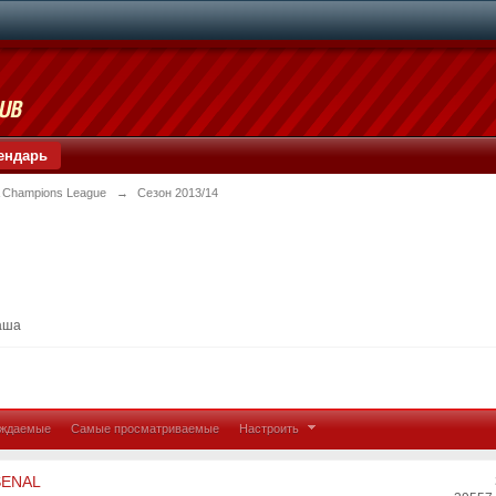
ендарь
 Champions League
→
Сезон 2013/14
аша
уждаемые
Самые просматриваемые
Настроить
RSENAL