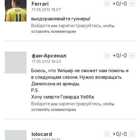
+0/-0
Вверх
Ferrari
17.05.2012 16:57
выздоравливайте гуннеры!
Войдите
зарегистрируйтесь
или
, чтобы
оставлять комментарии
+0/-0
Вверх
фан-Арсенал
17.05.2012 19:23
Боюсь, что Уилшир не сможет нам помочь и
в следующем сезоне. Нужно возвращать
Денилсона из аренды.
P.S.
Хочу смерти Говарда Уэбба.
Войдите
зарегистрируйтесь
или
, чтобы
оставлять комментарии
+0/-0
Вверх
lolocard
17.05.2012 19:41