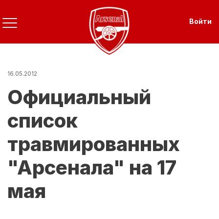
Перейти
к
Use
Войти
основному
содержанию
16.05.2012
Официальный
список
травмированных
"Арсенала" на 17
мая