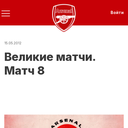
Перейти
к
Use
Войти
основному
содержанию
15.05.2012
Великие матчи.
Матч 8