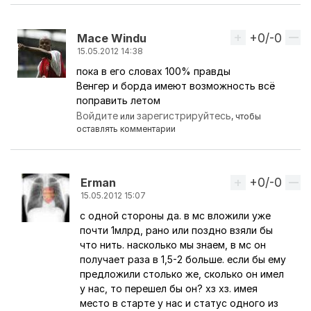
+0/-0
Вверх
Mace Windu
15.05.2012 14:38
пока в его словах 100% правды
Ответ на комментарий пользователя
поляк90
Венгер и борда имеют возможность всё
поправить летом
Войдите
зарегистрируйтесь
или
, чтобы
оставлять комментарии
+0/-0
Вверх
Erman
15.05.2012 15:07
с одной стороны да. в мс вложили уже
Ответ на комментарий пользователя
Mace Wind
почти 1млрд, рано или поздно взяли бы
что нить. насколько мы знаем, в мс он
получает раза в 1,5-2 больше. если бы ему
предложили столько же, сколько он имел
у нас, то перешел бы он? хз хз. имея
место в старте у нас и статус одного из