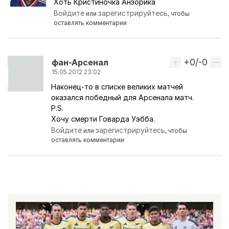
Хоть Кристиночка Анзорика
Ответ на комментарий пользователя
Аллахверди
Войдите
зарегистрируйтесь
или
, чтобы
оставлять комментарии
+0/-0
Вверх
фан-Арсенал
15.05.2012 23:02
Наконец-то в списке великих матчей
оказался победный для Арсенала матч.
P.S.
Хочу смерти Говарда Уэбба.
Войдите
зарегистрируйтесь
или
, чтобы
оставлять комментарии