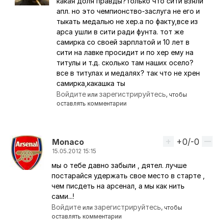
какая доля правды?только что сити взяли
Ответ на комментарий пользователя
Mace Wind
апл. но это чемпионство-заслуга не его и
тыкать медалью не хер.а по факту,все из
арса ушли в сити ради фунта. тот же
самирка со своей зарплатой и 10 лет в
сити на лавке просидит и по хер ему на
титулы и т.д. сколько там наших осело?
все в титулах и медалях? так что не хрен
самирка,какашка ты
Войдите
зарегистрируйтесь
или
, чтобы
оставлять комментарии
+0/-0
Вверх
Monaco
15.05.2012 15:15
мы о тебе давно забыли , дятел. лучше
Ответ на комментарий пользователя
поляк90
постарайся удержать свое место в старте ,
чем писдеть на арсенал, а мы как нить
сами...!
Войдите
зарегистрируйтесь
или
, чтобы
оставлять комментарии