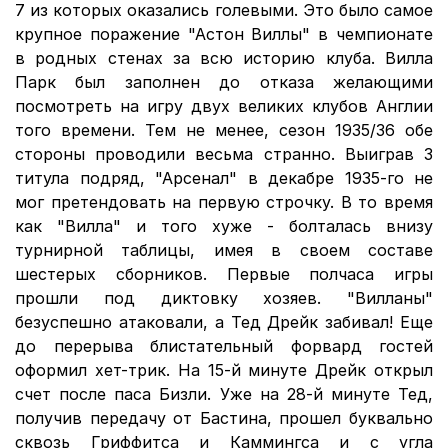
7 из которых оказались голевыми. Это было самое
крупное поражение "Астон Виллы" в чемпионате
в родных стенах за всю историю клуба. Вилла
Парк был заполнен до отказа желающими
посмотреть на игру двух великих клубов Англии
того времени. Тем не менее, сезон 1935/36 обе
стороны проводили весьма странно. Выиграв 3
титула подряд, "Арсенал" в декабре 1935-го не
мог претендовать на первую строчку. В то время
как "Вилла" и того хуже - болталась внизу
турнирной таблицы, имея в своем составе
шестерых сборников. Первые полчаса игры
прошли под диктовку хозяев. "Вилланы"
безуспешно атаковали, а Тед Дрейк забивал! Еще
до перерыва блистательный форвард гостей
оформил хет-трик. На 15-й минуте Дрейк открыл
счет после паса Бизли. Уже на 28-й минуте Тед,
получив передачу от Бастина, прошел буквально
сквозь Гриффитса и Каммингса и с угла