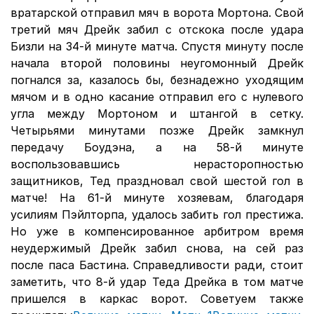
вратарской отправил мяч в ворота Мортона. Свой
третий мяч Дрейк забил с отскока после удара
Бизли на 34-й минуте матча. Спустя минуту после
начала второй половины неугомонный Дрейк
погнался за, казалось бы, безнадежно уходящим
мячом и в одно касание отправил его с нулевого
угла между Мортоном и штангой в сетку.
Четырьями минутами позже Дрейк замкнул
передачу Боудэна, а на 58-й минуте
воспользовавшись нерасторопностью
защитников, Тед праздновал свой шестой гол в
матче! На 61-й минуте хозяевам, благодаря
усилиям Пэйлторпа, удалось забить гол престижа.
Но уже в компенсированное арбитром время
неудержимый Дрейк забил снова, на сей раз
после паса Бастина. Справедливости ради, стоит
заметить, что 8-й удар Теда Дрейка в том матче
пришелся в каркас ворот. Советуем также