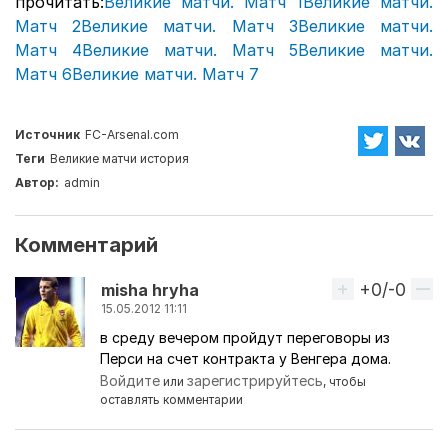
прочитать:
Великие матчи. Матч 1
Великие матчи.
Матч 2
Великие матчи. Матч 3
Великие матчи.
Матч
4
Великие матчи. Матч 5
Великие матчи.
Матч
6
Великие матчи. Матч
7
Источник
FC-Arsenal.com
Теги
Великие матчи
история
Автор:
admin
Комментарий
+0/-0
Вверх
misha hryha
15.05.2012 11:11
в среду вечером пройдут переговоры из
Перси на счет контракта у Венгера дома.
Войдите
зарегистрируйтесь
или
, чтобы
оставлять комментарии