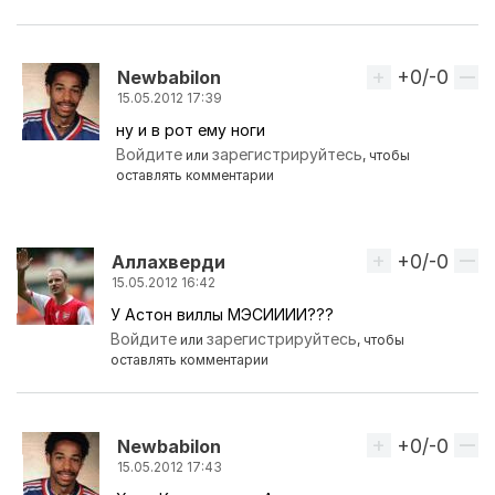
+0/-0
Вверх
Newbabilon
15.05.2012 17:39
ну и в рот ему ноги
Ответ на комментарий пользователя
поляк90
Войдите
зарегистрируйтесь
или
, чтобы
оставлять комментарии
+0/-0
Вверх
Аллахверди
15.05.2012 16:42
У Астон виллы МЭСИИИИ???
Войдите
зарегистрируйтесь
или
, чтобы
оставлять комментарии
+0/-0
Вверх
Newbabilon
15.05.2012 17:43