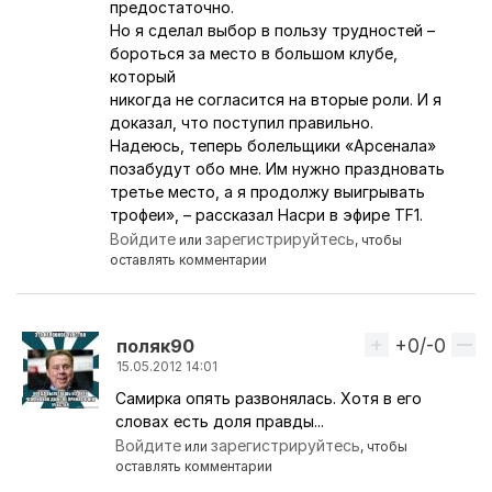
предостаточно.
Но я сделал выбор в пользу трудностей –
бороться за место в большом клубе,
который
никогда не согласится на вторые роли. И я
доказал, что поступил правильно.
Надеюсь, теперь болельщики «Арсенала»
позабудут обо мне. Им нужно праздновать
третье место, а я продолжу выигрывать
трофеи», – рассказал Насри в эфире TF1.
Войдите
зарегистрируйтесь
или
, чтобы
оставлять комментарии
+0/-0
Вверх
поляк90
15.05.2012 14:01
Самирка опять развонялась. Хотя в его
Ответ на комментарий пользователя
поляк90
словах есть доля правды...
Войдите
зарегистрируйтесь
или
, чтобы
оставлять комментарии