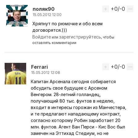
+0/-0
Вверх
поляк90
15.05.2012 12:00
Хряпнут по рюмочке и обо всем
Ответ на комментарий пользователя
misha hryha
договорятся.)))
Войдите
зарегистрируйтесь
или
, чтобы
оставлять комментарии
+0/-0
Вверх
Ferrari
15.05.2012 12:08
Капитан Арсенала сегодня собирается
обсудить свое будущее с Арсеном
Венгером. 28-летний голландец,
получающий 80 тыс. фунтов в неделю,
входит в интересы горожан из Манчестера,
и те предлагают нападающему контракт,
согласно которому Робин заработает 20
млн. фунтов. Агент Ван Перси - Кис Вос был
замечен на Эттихад Стедиум, но не