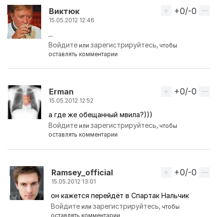
+0/-0
Вверх
Виктюк
15.05.2012 12:46
...
Войдите
зарегистрируйтесь
или
, чтобы
оставлять комментарии
+0/-0
Вверх
Erman
15.05.2012 12:52
а где же обещанный мвила?)))
Войдите
зарегистрируйтесь
или
, чтобы
оставлять комментарии
+0/-0
Вверх
Ramsey_official
15.05.2012 13:01
он кажется перейдёт в Спартак Нальчик
Ответ на комментарий пользователя
Erman
Войдите
зарегистрируйтесь
или
, чтобы
оставлять комментарии