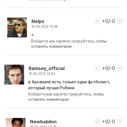
+0/-0
Вверх
Nelps
15.05.2012 13:18
+
Ответ на комментарий пользователя
Ramsey_offi
Войдите
зарегистрируйтесь
или
, чтобы
оставлять комментарии
+0/-0
Вверх
Ramsey_official
15.05.2012 13:02
в Арсенале есть только один футболист,
который лучше Робина
Войдите
зарегистрируйтесь
или
, чтобы
оставлять комментарии
+0/-0
Вверх
Newbabilon
15.05.2012 17:35