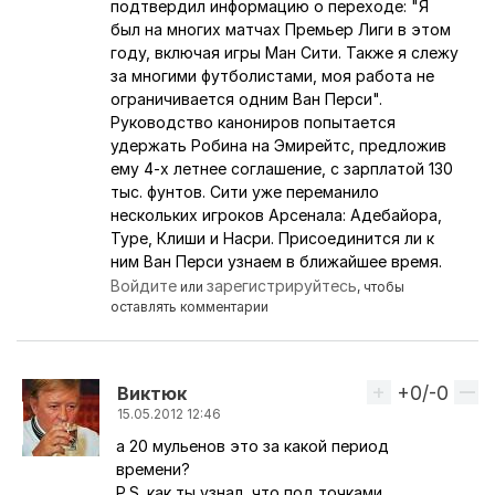
подтвердил информацию о переходе: "Я
был на многих матчах Премьер Лиги в этом
году, включая игры Ман Сити. Также я слежу
за многими футболистами, моя работа не
ограничивается одним Ван Перси".
Руководство канониров попытается
удержать Робина на Эмирейтс, предложив
ему 4-х летнее соглашение, с зарплатой 130
тыс. фунтов. Сити уже переманило
нескольких игроков Арсенала: Адебайора,
Туре, Клиши и Насри. Присоединится ли к
ним Ван Перси узнаем в ближайшее время.
Войдите
зарегистрируйтесь
или
, чтобы
оставлять комментарии
+0/-0
Вверх
Виктюк
15.05.2012 12:46
а 20 мульенов это за какой период
Ответ на комментарий пользователя
Ferrari
времени?
P.S. как ты узнал, что под точками