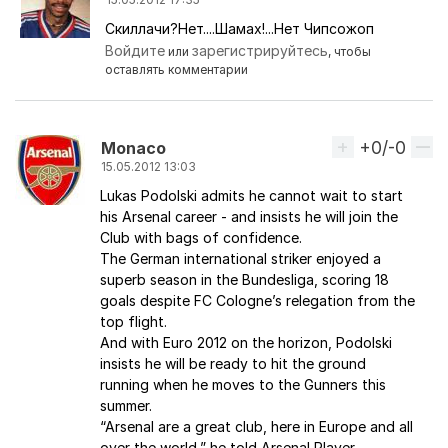
Скиллачи?Нет....Шамах!...Нет Чипсожоп
Ответ на комментарий пользователя
Ramsey_offic
Войдите
зарегистрируйтесь
или
, чтобы
оставлять комментарии
+0/-0
Вверх
Monaco
15.05.2012 13:03
Lukas Podolski admits he cannot wait to start
his Arsenal career - and insists he will join the
Club with bags of confidence.
The German international striker enjoyed a
superb season in the Bundesliga, scoring 18
goals despite FC Cologne’s relegation from the
top flight.
And with Euro 2012 on the horizon, Podolski
insists he will be ready to hit the ground
running when he moves to the Gunners this
summer.
“Arsenal are a great club, here in Europe and all
over the world,” he told Arsenal Player.