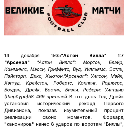
14 декабря 1935
"Астон Вилла" 1:7
"Арсенал"
"Астон Вилла": Мортон, Блэйр,
Каммингс, Мэсси, Гриффитс, Вуд, Уилльямс, Эстли,
Пэйлторп, Дикс, Хьютон.
"Арсенал": Уилсон, Мэйл,
Хэпгуд, Крейстон, Робертс, Коппинг, Роджерс,
Боудэн, Дрейк, Бастин, Бизли.
Рефери: Уилтшир
(Шербурн)
58 469 зрителей
В тот день Тед Дрейк
установил исторический рекорд Первого
Дивизиона, показав изумительный процент
реализации своих моментов. Форвард
"канониров" нанес 8 ударов по воротам "Виллы",