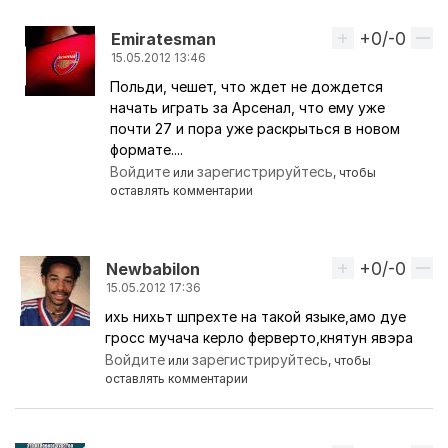
+0/-0
Вверх
Emiratesman
15.05.2012 13:46
Польди, чешет, что ждет не дождется
Ответ на комментарий пользователя
kzGooner
начать играть за Арсенал, что ему уже
почти 27 и пора уже раскрыться в новом
формате....
Войдите
зарегистрируйтесь
или
, чтобы
оставлять комментарии
+0/-0
Вверх
Newbabilon
15.05.2012 17:36
ихь нихьт шпрехте на такой языке,амо дуе
Ответ на комментарий пользователя
Monaco
гросс мучача керло ферверто,княтун явэра
Войдите
зарегистрируйтесь
или
, чтобы
оставлять комментарии