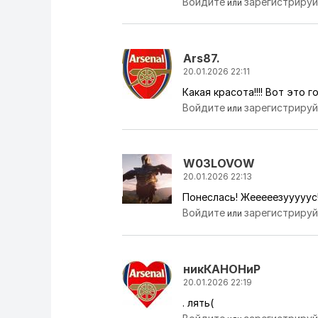
Войдите
зарегистриру
или
Ars87.
20.01.2026 22:11
Какая красота!!!! Вот это 
Войдите
зарегистриру
или
W03LOVOW
20.01.2026 22:13
Понеслась! Жееееезууууус!
Войдите
зарегистриру
или
никКАНОНиР
20.01.2026 22:19
. лять(