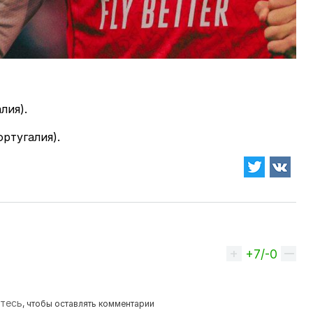
лия).
ртугалия).
+7/-0
Вверх
йтесь
, чтобы оставлять комментарии