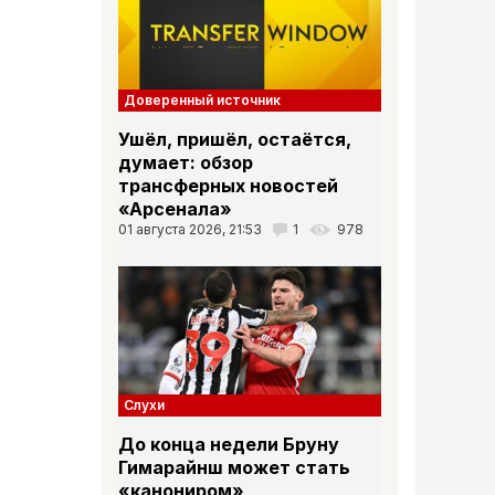
Доверенный источник
Ушёл, пришёл, остаётся,
думает: обзор
трансферных новостей
«Арсенала»
01 августа 2026, 21:53
1
978
Вниз
Слухи
До конца недели Бруну
Гимарайнш может стать
«канониром»