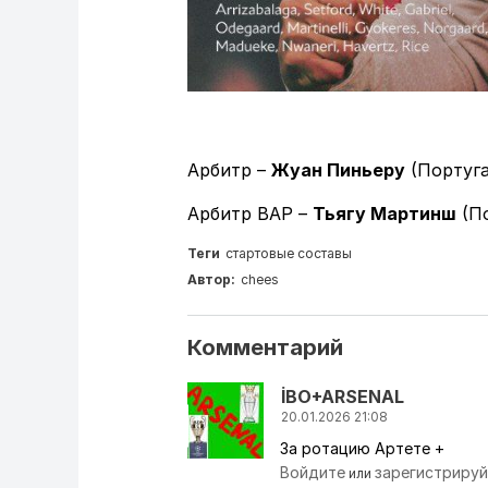
Арбитр –
Жуан Пиньеру
(Португа
Арбитр ВАР –
Тьягу Мартинш
(По
Теги
стартовые составы
Автор:
chees
Комментарий
İBO+ARSENAL
20.01.2026 21:08
За ротацию Артете +
Войдите
зарегистриру
или