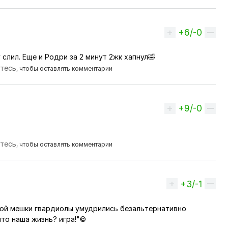
+6/-0
Вверх
слил. Еще и Родри за 2 минут 2жк хапнул🤣
йтесь
, чтобы оставлять комментарии
+9/-0
Вверх
йтесь
, чтобы оставлять комментарии
+3/-1
Вверх
вой мешки гвардиолы умудрились безальтернативно
что наша жизнь? игра!"©