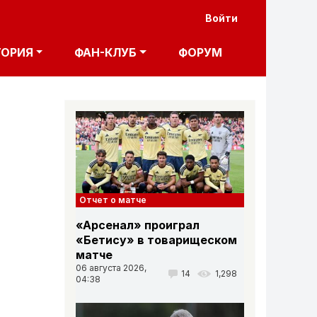
User acco
Войти
ТОРИЯ
ФАН-КЛУБ
ФОРУМ
Отчет о матче
«Арсенал» проиграл
«Бетису» в товарищеском
матче
06 августа 2026,
14
1,298
04:38