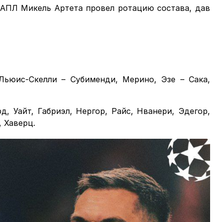
 АПЛ Микель Артета провел ротацию состава, дав
 Льюис-Скелли – Субименди, Мерино, Эзе – Сака,
рд, Уайт, Габриэл, Нергор, Райс, Нванери, Эдегор,
 Хаверц.