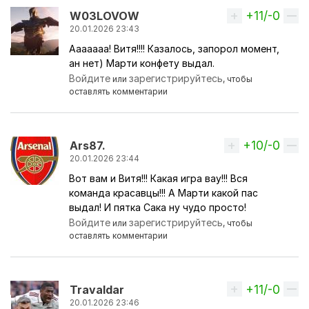
+11/-0
Вверх
W03LOVOW
20.01.2026 23:43
Ааааааа! Витя!!!! Казалось, запорол момент,
ан нет) Марти конфету выдал.
Войдите
зарегистрируйтесь
или
, чтобы
оставлять комментарии
+10/-0
Вверх
Ars87.
20.01.2026 23:44
Вот вам и Витя!!! Какая игра вау!!! Вся
команда красавцы!!! А Марти какой пас
выдал! И пятка Сака ну чудо просто!
Войдите
зарегистрируйтесь
или
, чтобы
оставлять комментарии
+11/-0
Вверх
Travaldar
20.01.2026 23:46