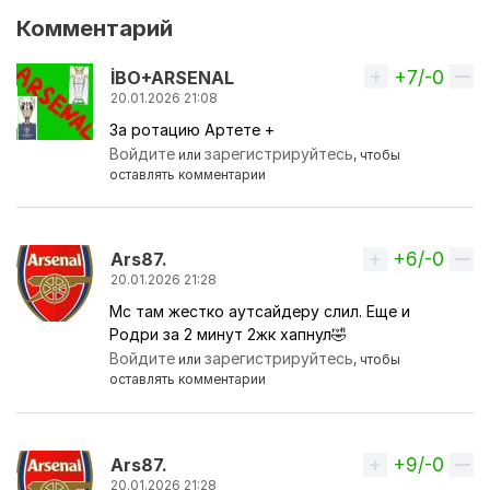
Комментарий
+7/-0
Вверх
İBO+ARSENAL
20.01.2026 21:08
За ротацию Артете +
Войдите
зарегистрируйтесь
или
, чтобы
оставлять комментарии
+6/-0
Вверх
Ars87.
20.01.2026 21:28
Мс там жестко аутсайдеру слил. Еще и
Родри за 2 минут 2жк хапнул🤣
Войдите
зарегистрируйтесь
или
, чтобы
оставлять комментарии
+9/-0
Вверх
Ars87.
20.01.2026 21:28