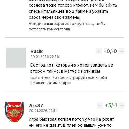
хозяева тоже топово играют, нам бы сбить
спесь итальянцев во 2 тайме и убавить
хаоса через свои замены
Войдите
зарегистрируйтесь
или
, чтобы
оставлять комментарии
+0/-0
Вверх
Rusik
20.01.2026 22:56
Состов тот, который я хотел увидеть во
Ответ на комментарий пользователя
никКАНОНи
втором тайме, в матче с нотингем.
Войдите
зарегистрируйтесь
или
, чтобы
оставлять комментарии
+5/-1
Вверх
Ars87.
20.01.2026 22:51
Игра быстрая легкая потому что на ребят
ничего не давит. В плэй оф вышли уже по