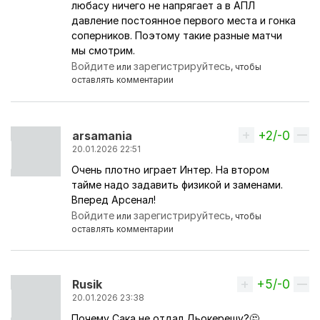
любасу ничего не напрягает а в АПЛ
давление постоянное первого места и гонка
соперников. Поэтому такие разные матчи
мы смотрим.
Войдите
зарегистрируйтесь
или
, чтобы
оставлять комментарии
+2/-0
Вверх
arsamania
20.01.2026 22:51
Очень плотно играет Интер. На втором
тайме надо задавить физикой и заменами.
Вперед Арсенал!
Войдите
зарегистрируйтесь
или
, чтобы
оставлять комментарии
+5/-0
Вверх
Rusik
20.01.2026 23:38
Почему Сака не отдал Дьокерешу?🤔