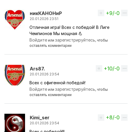
+9/-0
Вверх
никКАНОНиР
20.01.2026 23:51
Отличная игра! Всех с победой! В Лиге
Чемпионов Мы мощная 💪
Войдите
зарегистрируйтесь
или
, чтобы
оставлять комментарии
+10/-0
Вверх
Ars87.
20.01.2026 23:54
Всех с офигенной победой!
Войдите
зарегистрируйтесь
или
, чтобы
оставлять комментарии
+8/-0
Вверх
Kimi_ser
20.01.2026 23:54
Всех с победой!!!