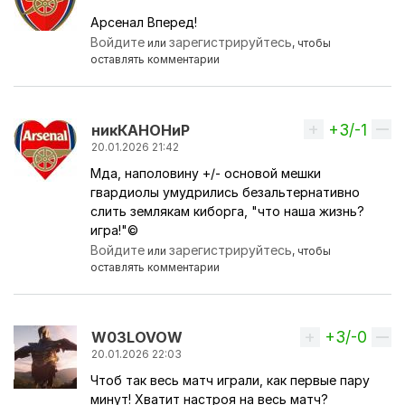
Арсенал Вперед!
Войдите
зарегистрируйтесь
или
, чтобы
оставлять комментарии
+3/-1
Вверх
никКАНОНиР
20.01.2026 21:42
Мда, наполовину +/- основой мешки
гвардиолы умудрились безальтернативно
слить землякам киборга, "что наша жизнь?
игра!"©
Войдите
зарегистрируйтесь
или
, чтобы
оставлять комментарии
+3/-0
Вверх
W03LOVOW
20.01.2026 22:03
Чтоб так весь матч играли, как первые пару
минут! Хватит настроя на весь матч?