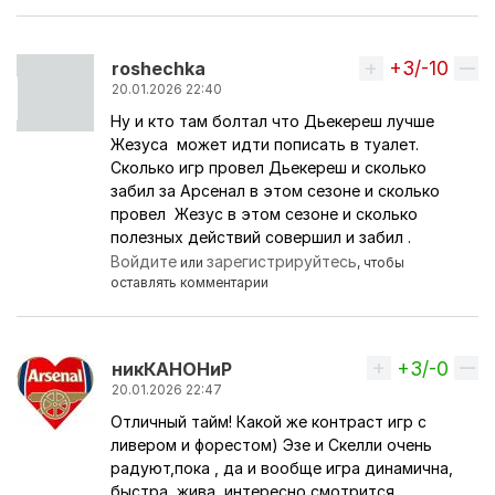
+3/-10
Вверх
roshechka
20.01.2026 22:40
Ну и кто там болтал что Дьекереш лучше
Жезуса может идти пописать в туалет.
Сколько игр провел Дьекереш и сколько
забил за Арсенал в этом сезоне и сколько
провел Жезус в этом сезоне и сколько
полезных действий совершил и забил .
Войдите
зарегистрируйтесь
или
, чтобы
оставлять комментарии
+3/-0
Вверх
никКАНОНиР
20.01.2026 22:47
Отличный тайм! Какой же контраст игр с
ливером и форестом) Эзе и Скелли очень
радуют,пока , да и вообще игра динамична,
быстра, жива, интересно смотрится,