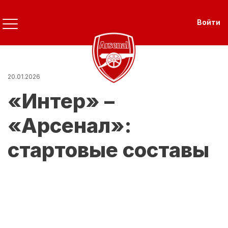
Перейти
к
Use
Войти
основному
содержанию
20.01.2026
«Интер» –
«Арсенал»:
стартовые составы