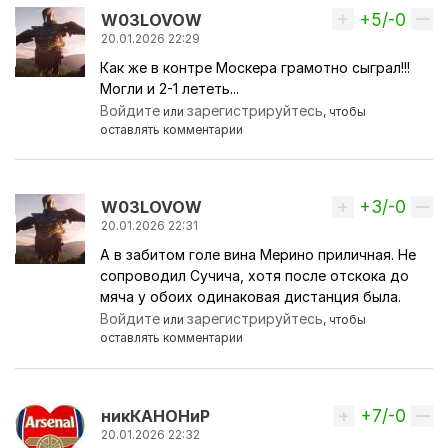
+5/-0
Вверх
W03LOVOW
20.01.2026 22:29
Как же в контре Москера грамотно сыграл!!!
Могли и 2-1 лететь...
Войдите
зарегистрируйтесь
или
, чтобы
оставлять комментарии
+3/-0
Вверх
W03LOVOW
20.01.2026 22:31
А в забитом голе вина Мерино приличная. Не
сопроводил Сучича, хотя после отскока до
мяча у обоих одинаковая дистанция была.
Войдите
зарегистрируйтесь
или
, чтобы
оставлять комментарии
+7/-0
Вверх
никКАНОНиР
20.01.2026 22:32