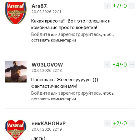
+7/-0
Вверх
Ars87.
20.01.2026 22:11
Какая красота!!!! Вот это голешник и
комбинация просто конфетка!
Войдите
зарегистрируйтесь
или
, чтобы
оставлять комментарии
+4/-0
Вверх
W03LOVOW
20.01.2026 22:13
Понеслась! Жееееезууууус! )))
Фантастический мяч!
Войдите
зарегистрируйтесь
или
, чтобы
оставлять комментарии
+2/-0
Вверх
никКАНОНиР
20.01.2026 22:19
. лять(