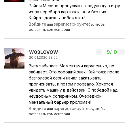
Райс и Мерино пропускают следующую игру
из-за перебора карточек, но и без них
Кайрат должны побеждать!
Войдите
зарегистрируйтесь
или
, чтобы
оставлять комментарии
+9/-0
Вверх
W03LOVOW
20.01.2026 23:55
Витя забивает. Моментами карявенько, но
забивает. Это хороший знак. Кай тоже после
безголевой серии начал закатывать-
пропихивать, и потом прорвало. Хочется
увидеть машину в действии. С победой над
неудобным соперником. Очередной
ментальный барьер проломан!
Войдите
зарегистрируйтесь
или
, чтобы
оставлять комментарии