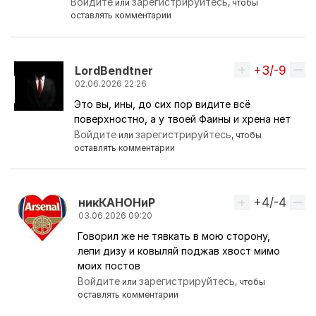
Войдите
зарегистрируйтесь
или
, чтобы
оставлять комментарии
+3/-9
Вверх
LordBendtner
02.06.2026 22:26
Это вы, ины, до сих пор видите всё
Ответ на комментарий пользователя
никКАНОНи
поверхностно, а у твоей Фаины и хрена нет
Войдите
зарегистрируйтесь
или
, чтобы
оставлять комментарии
+4/-4
Вверх
никКАНОНиР
03.06.2026 09:20
Говорил же не тявкать в мою сторону,
Ответ на комментарий пользователя
LordBendtn
лепи дизу и ковыляй поджав хвост мимо
моих постов
Войдите
зарегистрируйтесь
или
, чтобы
оставлять комментарии