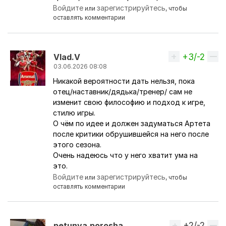
Войдите
зарегистрируйтесь
или
, чтобы
оставлять комментарии
+3/-2
Вверх
Vlad.V
03.06.2026 08:08
Никакой вероятности дать нельзя, пока
Ответ на комментарий пользователя
AlexSave
отец/наставник/дядька/тренер/ сам не
изменит свою философию и подход к игре,
стилю игры.
О чём по идее и должен задуматься Артета
после критики обрушившейся на него после
этого сезона.
Очень надеюсь что у него хватит ума на
это.
Войдите
зарегистрируйтесь
или
, чтобы
оставлять комментарии
+2/-2
Вверх
petunya.porosha