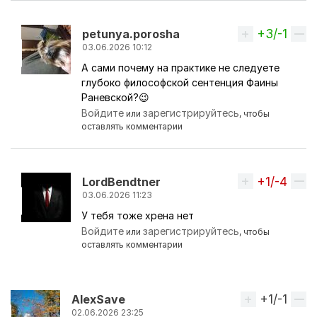
+3/-1
Вверх
petunya.porosha
03.06.2026 10:12
А сами почему на практике не следуете
Ответ на комментарий пользователя
никКАНОН
глубоко философской сентенция Фаины
Раневской?😉
Войдите
зарегистрируйтесь
или
, чтобы
оставлять комментарии
+1/-4
Вверх
LordBendtner
03.06.2026 11:23
У тебя тоже хрена нет
Ответ на комментарий пользователя
никКАНОН
Войдите
зарегистрируйтесь
или
, чтобы
оставлять комментарии
+1/-1
Вверх
AlexSave
02.06.2026 23:25