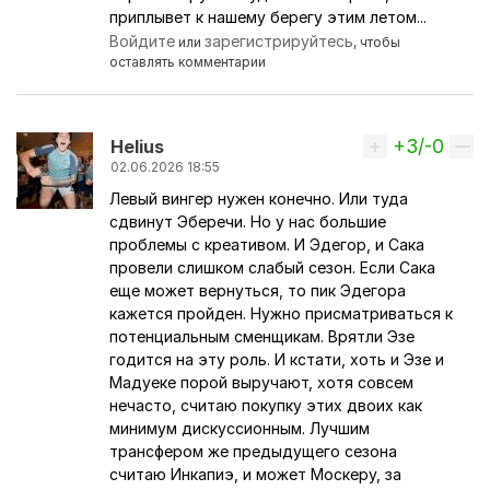
приплывет к нашему берегу этим летом...
Войдите
зарегистрируйтесь
или
, чтобы
оставлять комментарии
+3/-0
Вверх
Helius
02.06.2026 18:55
Левый вингер нужен конечно. Или туда
сдвинут Эберечи. Но у нас большие
проблемы с креативом. И Эдегор, и Сака
провели слишком слабый сезон. Если Сака
еще может вернуться, то пик Эдегора
кажется пройден. Нужно присматриваться к
потенциальным сменщикам. Врятли Эзе
годится на эту роль. И кстати, хоть и Эзе и
Мадуеке порой выручают, хотя совсем
нечасто, считаю покупку этих двоих как
минимум дискуссионным. Лучшим
трансфером же предыдущего сезона
считаю Инкапиэ, и может Москеру, за