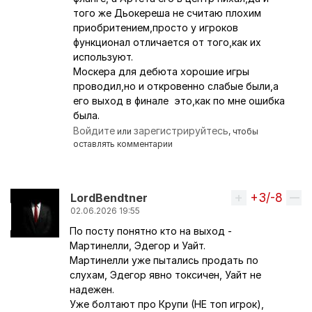
того же Дьокереша не считаю плохим
приобритением,просто у игроков
функционал отличается от того,как их
используют.
Москера для дебюта хорошие игры
проводил,но и откровенно слабые были,а
его выход в финале это,как по мне ошибка
была.
Войдите
зарегистрируйтесь
или
, чтобы
оставлять комментарии
+3/-8
Вверх
LordBendtner
02.06.2026 19:55
По посту понятно кто на выход -
Мартинелли, Эдегор и Уайт.
Мартинелли уже пытались продать по
слухам, Эдегор явно токсичен, Уайт не
надежен.
Уже болтают про Крупи (НЕ топ игрок),