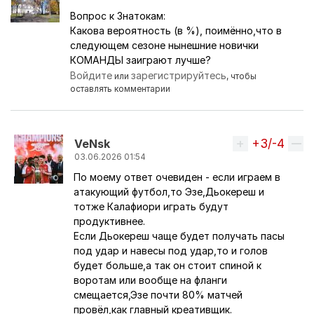
Вопрос к Знатокам:
Какова вероятность (в %), поимённо,что в
следующем сезоне нынешние новички
КОМАНДЫ заиграют лучше?
Войдите
зарегистрируйтесь
или
, чтобы
оставлять комментарии
+3/-4
Вверх
VeNsk
03.06.2026 01:54
По моему ответ очевиден - если играем в
Ответ на комментарий пользователя
AlexSave
атакующий футбол,то Эзе,Дьокереш и
тотже Калафиори играть будут
продуктивнее.
Если Дьокереш чаще будет получать пасы
под удар и навесы под удар,то и голов
будет больше,а так он стоит спиной к
воротам или вообще на фланги
смещается,Эзе почти 80% матчей
провёл,как главный креативщик.