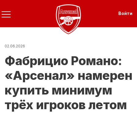
Перейти
к
Use
Войти
основному
содержанию
02.06.2026
Фабрицио Романо:
«Арсенал» намерен
купить минимум
трёх игроков летом