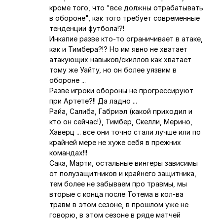
кроме того, что "все должны отрабатывать
в обороне", как того требует современные
тенденции футбола!?!
Инкапие разве кто-то ограничивает в атаке,
как и Тимбера?!? Но им явно не хватает
атакующих навыков/скиллов как хватает
тому же Уайту, но он более уязвим в
обороне ...
Разве игроки обороны не прогрессируют
при Артете?!! Да ладно ...
Райа, Салиба, Габриэл (какой приходил и
кто он сейчас!), Тимбер, Скелли, Мерино,
Хаверц ... все они точно стали лучше или по
крайней мере не хуже себя в прежних
командах!!!
Сака, Марти, остальные вингеры зависимы
от полузащитников и крайнего защитника,
тем более не забываем про травмы, мы
вторые с конца после Тотема в кол-ва
травм в этом сезоне, в прошлом уже не
говорю, в этом сезоне в ряде матчей