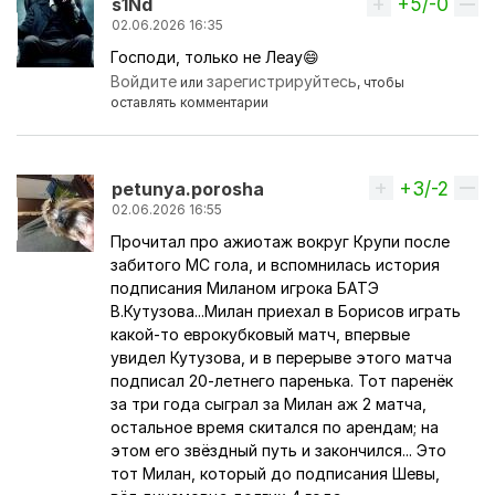
+5/-0
Вверх
s1Nd
02.06.2026 16:35
Господи, только не Леау😄
Войдите
зарегистрируйтесь
или
, чтобы
оставлять комментарии
+3/-2
Вверх
petunya.porosha
02.06.2026 16:55
Прочитал про ажиотаж вокруг Крупи после
забитого МС гола, и вспомнилась история
подписания Миланом игрока БАТЭ
В.Кутузова...Милан приехал в Борисов играть
какой-то еврокубковый матч, впервые
увидел Кутузова, и в перерыве этого матча
подписал 20-летнего паренька. Тот паренёк
за три года сыграл за Милан аж 2 матча,
остальное время скитался по арендам; на
этом его звёздный путь и закончился... Это
тот Милан, который до подписания Шевы,