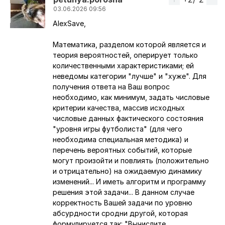
03.06.2026 09:56
AlexSave,
Ответ на комментарий пользователя
AlexSave
Математика, разделом которой является и
теория вероятностей, оперирует только
количественными характеристиками; ей
неведомы категории "лучше" и "хуже". Для
получения ответа на Ваш вопрос
необходимо, как минимум, задать числовые
критерии качества, массив исходных
числовые данных фактического состояния
"уровня игры футболиста" (для чего
необходима специальная методика) и
перечень вероятных событий, которые
могут произойти и повлиять (положительно
и отрицательно) на ожидаемую динамику
изменений... И иметь алгоритм и программу
решения этой задачи... В данном случае
корректность Вашей задачи по уровню
абсурдности сродни другой, которая
формулируется так: "Вычислите