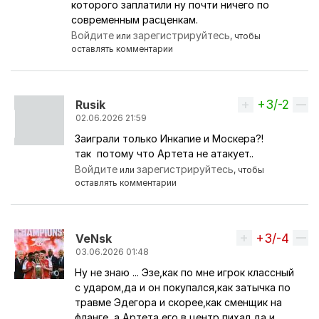
которого заплатили ну почти ничего по
современным расценкам.
Войдите
зарегистрируйтесь
или
, чтобы
оставлять комментарии
+3/-2
Вверх
Rusik
02.06.2026 21:59
Заиграли только Инкапие и Москера?!
Ответ на комментарий пользователя
Helius
так потому что Артета не атакует..
Войдите
зарегистрируйтесь
или
, чтобы
оставлять комментарии
+3/-4
Вверх
VeNsk
03.06.2026 01:48
Ну не знаю ... Эзе,как по мне игрок классный
Ответ на комментарий пользователя
Helius
с ударом,да и он покупался,как затычка по
травме Эдегора и скорее,как сменщик на
фланге, а Артета его в центр пихал,да и