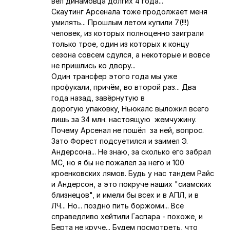
вёл динамовца долгих 4 года...
Скаутинг Арсенала тоже продолжает меня
умилять... Прошлым летом купили 7(!!!)
человек, из которых полноценно заиграли
только трое, один из которых к концу
сезона совсем сдулся, а некоторые и вовсе
не пришлись ко двору...
Один трансфер этого года мы уже
профукали, причём, во второй раз... Два
года назад, завёрнутую в
дорогую упаковку, Ньюкалс выложил всего
лишь за 34 млн. настоящую жемчужину.
Почему Арсенал не пошёл за ней, вопрос.
Зато Форест подсуетился и заимел Э.
Андерсона... Не знаю, за сколько его забрал
МС, но я бы не пожалел за него и 100
кроенковских лямов. Будь у нас тандем Райс
и Андерсон, а это покруче наших "сиамских
близнецов", и имели бы всех и в АПЛ, и в
ЛЧ... Но... поздно пить боржоми... Все
справедливо хейтили Гаспара - похоже, и
Берта не круче... Будем посмотреть, что