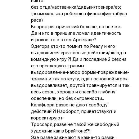
никто
без отца/наставника/дядьки/тренера/etc
(возможно ака ребенок в философии табула
раса)
Вопрос риторический больше, но всё же..
Да и кто в принципе ломал идентичность
игроков-то в этом Арсенале?
Эдегора кто-то помнит по Реалу и его
выдающиеся креативные действия/вклад в
командную игру!?! Да и последние 2 сезона
его преследуют травмы..
выздоровление-набор формы-повреждение-
травма-и так по кругу, один основной игрок
выздоравливает, другой травмируется и так
весь сезон, хорошо и спасибо глубину
обеспечили, но без сыгранности..
Калафьори разве не дают свободу
действий!?! Наоборот, приветствуют и
корректируют
Троссард разве не такой же свободный
художник как в Брайтоне!?!
Эзэ разве зажимают в какие-то рамки,