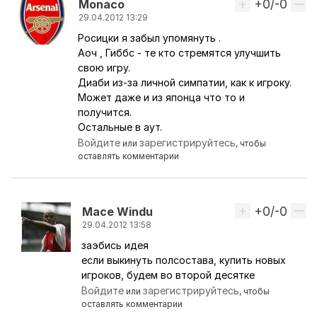
+0/-0
Вверх
Monaco
29.04.2012 13:29
Росицки я забыл упомянуть .
Ответ на комментарий пользователя
Win
Аоч , Гиббс - те кто стремятся улучшить
свою игру.
Диаби из-за личной симпатии, как к игроку.
Может даже и из японца что то и
получится.
Остальные в аут.
Войдите
зарегистрируйтесь
или
, чтобы
оставлять комментарии
+0/-0
Вверх
Mace Windu
29.04.2012 13:58
заэбись идея
Ответ на комментарий пользователя
Monaco
если выкинуть полсостава, купить новых
игроков, будем во второй десятке
Войдите
зарегистрируйтесь
или
, чтобы
оставлять комментарии