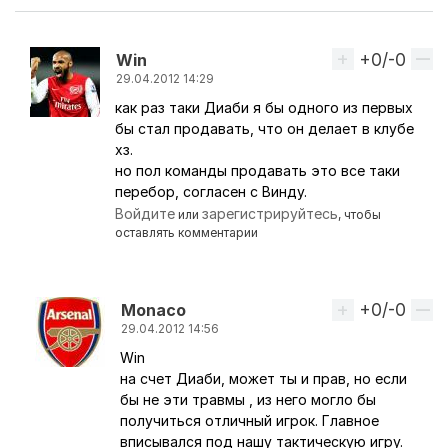
+0/-0
Вверх
Win
29.04.2012 14:29
как раз таки Диаби я бы одного из первых
Ответ на комментарий пользователя
Monaco
бы стал продавать, что он делает в клубе
хз.
но пол команды продавать это все таки
перебор, согласен с Винду.
Войдите
зарегистрируйтесь
или
, чтобы
оставлять комментарии
+0/-0
Вверх
Monaco
29.04.2012 14:56
Win
Ответ на комментарий пользователя
Win
на счет Диаби, может ты и прав, но если
бы не эти травмы , из него могло бы
получиться отличный игрок. Главное
вписывался под нашу тактическую игру.