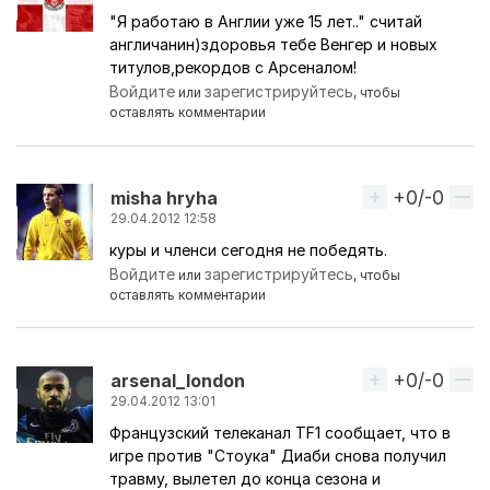
"Я работаю в Англии уже 15 лет.." считай
англичанин)здоровья тебе Венгер и новых
титулов,рекордов с Арсеналом!
Войдите
зарегистрируйтесь
или
, чтобы
оставлять комментарии
+0/-0
Вверх
misha hryha
29.04.2012 12:58
куры и членси сегодня не победять.
Войдите
зарегистрируйтесь
или
, чтобы
оставлять комментарии
+0/-0
Вверх
arsenal_london
29.04.2012 13:01
Французский телеканал TF1 сообщает, что в
игре против "Стоука" Диаби снова получил
травму, вылетел до конца сезона и