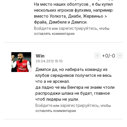
На место наших оболтусов , я бы купил
нескольких игроков фулхема, например:
вместо Уолкота, Диаби, Жервиньо >
Фрайа, Дембеле и Демпси.
Войдите
зарегистрируйтесь
или
, чтобы
оставлять комментарии
+0/-0
Вверх
Win
29.04.2012 15:10
Демпси да, но набирать команду из
Ответ на комментарий пользователя
Monaco
клубов середняков получится не весь
что а не арсенал.
да ладно че мы Венгера не знаем чтоли
распродажи шлака не будет, главное
чтоб лидеры не ушли.
Войдите
зарегистрируйтесь
или
, чтобы
оставлять комментарии