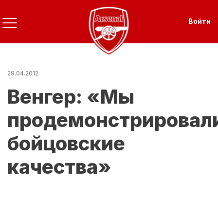
Перейти
к
Use
Войти
основному
содержанию
29.04.2012
Венгер: «Мы
продемонстрировал
бойцовские
качества»