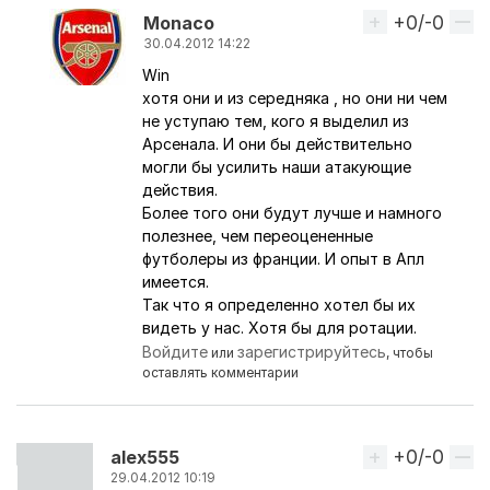
+0/-0
Вверх
Monaco
30.04.2012 14:22
Win
Ответ на комментарий пользователя
Win
хотя они и из середняка , но они ни чем
не уступаю тем, кого я выделил из
Арсенала. И они бы действительно
могли бы усилить наши атакующие
действия.
Более того они будут лучше и намного
полезнее, чем переоцененные
футболеры из франции. И опыт в Апл
имеется.
Так что я определенно хотел бы их
видеть у нас. Хотя бы для ротации.
Войдите
зарегистрируйтесь
или
, чтобы
оставлять комментарии
+0/-0
Вверх
alex555
29.04.2012 10:19