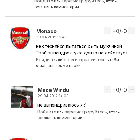
Войдите
зарегистрируйтесь
или
, чтобы
оставлять комментарии
+0/-0
Вверх
Monaco
29.04.2012 13:41
не стесняйся пытаться быть мужчиной.
Ответ на комментарий пользователя
Mace Wind
Твой выпендреж уже давно не действует.
Войдите
зарегистрируйтесь
или
, чтобы
оставлять комментарии
+0/-0
Вверх
Mace Windu
29.04.2012 14:00
не выпендриваюсь я :)
Ответ на комментарий пользователя
Monaco
Войдите
зарегистрируйтесь
или
, чтобы
оставлять комментарии