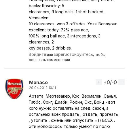
backs: Koscielny: 5
clearances, 9 long balls, 1 shot blocked.
Vermaelen:
10 clearances, won 3 offsides. Yossi Benayoun
excellent today: 72% pass acc,
100% long ball acc, 3 interceptions, 3
clearances, 2
key passes, 2 dribbles.
Войдите
зарегистрируйтесь
или
, чтобы
оставлять комментарии
+0/-0
Вверх
Monaco
29.04.2012 10:11
Артета, Мертезакер, Кос, Вермален, Санья,
Гиббс, Сонг, Диаби, Робин, Окс, Войц - вот
кого нужно оставлять на след. сезон, а
остальных всех продать , отдать, прогнать
, утопить , сжечь или отпустить =)) ВСЕХ .
Эти молокососы только умеют по полю