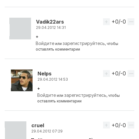
+0/-0
Вверх
Vadik22ars
29.04.2012 14:31
+
Ответ на комментарий пользователя
Petrovski
Войдите
зарегистрируйтесь
или
, чтобы
оставлять комментарии
+0/-0
Вверх
Nelps
29.04.2012 14:53
+
Ответ на комментарий пользователя
Vadik22ars
Войдите
зарегистрируйтесь
или
, чтобы
оставлять комментарии
+0/-0
Вверх
cruel
29.04.2012 07:29