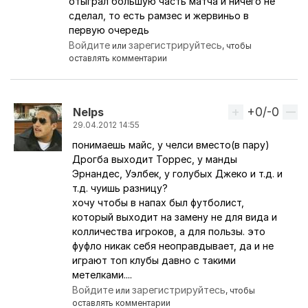
отыграл большую часть матча и ничего не
сделал, то есть рамзес и жервиньо в
первую очередь
Войдите
зарегистрируйтесь
или
, чтобы
оставлять комментарии
+0/-0
Вверх
Nelps
29.04.2012 14:55
понимаешь майс, у челси вместо(в пару)
Ответ на комментарий пользователя
Mace Windu
Дрогба выходит Торрес, у манды
Эрнандес, Уэлбек, у голубых Джеко и т.д. и
т.д. чуишь разницу?
хочу чтобы в напах был футболист,
который выходит на замену не для вида и
колличества игроков, а для пользы. это
фуфло никак себя неоправдывает, да и не
играют топ клубы давно с такими
метелками....
Войдите
зарегистрируйтесь
или
, чтобы
оставлять комментарии