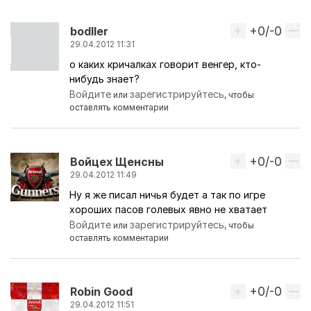
+0/-0
Вверх
bodller
29.04.2012 11:31
о каких кричалках говорит венгер, кто-
нибудь знает?
Войдите
зарегистрируйтесь
или
, чтобы
оставлять комментарии
+0/-0
Вверх
Войцех Щенсны
29.04.2012 11:49
Ну я же писал ничья будет а так по игре
хороших пасов голевых явно не хватает
Войдите
зарегистрируйтесь
или
, чтобы
оставлять комментарии
+0/-0
Вверх
Robin Good
29.04.2012 11:51