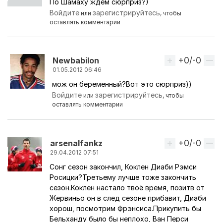
По Шамаху ждем сюрприз?)
Войдите
зарегистрируйтесь
или
, чтобы
оставлять комментарии
+0/-0
Вверх
Newbabilon
01.05.2012 06:46
мож он беременный?Вот это сюрприз))
Ответ на комментарий пользователя
cruel
Войдите
зарегистрируйтесь
или
, чтобы
оставлять комментарии
+0/-0
Вверх
arsenalfankz
29.04.2012 07:51
Сонг сезон закончил, Коклен Диаби Рэмси
Росицки?Третьему лучше тоже закончить
сезон.Коклен настало твоё время, позитв от
Жервиньо он в след сезоне прибавит, Диаби
хорош, посмотрим Фрэнсиса.Прикупить бы
Бельханду было бы неплохо, Ван Перси