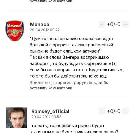
оставлять комментарии
+0/-0
Вверх
Monaco
29.04.2012 09:22
"Думаю, по окончанию сезона вас ждет
большой сюрприз, так как трансферный
рынок не будет слишком активен"
Так как я слова Венгера воспринимаю
наоборот, то буду ждать сюрпризов =)))
Если бы он говорил, что т.о. Будет активным,
то это был бы действительно конец.
Войдите
зарегистрируйтесь
или
, чтобы
оставлять комментарии
+0/-0
Вверх
Ramsey_official
29.04.2012 09:52
то есть, трансферный рынок будет
Ответ на комментарий пользователя
Monaco
активным и не будет никаких сюрпризов?