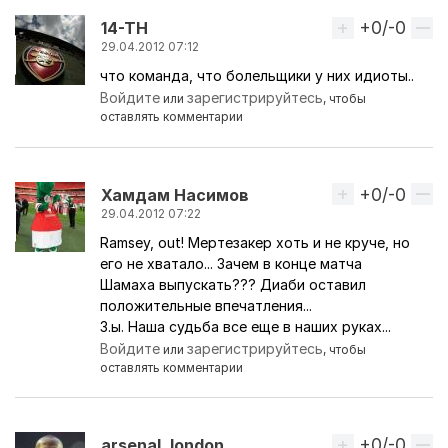
+0/-0
Вверх
14-TH
29.04.2012 07:12
что команда, что болельщики у них идиоты..
Войдите
зарегистрируйтесь
или
, чтобы
оставлять комментарии
+0/-0
Вверх
Хамдам Насимов
29.04.2012 07:22
Ramsey, out! Мертезакер хоть и не круче, но
его не хватало... Зачем в конце матча
Шамаха выпускать??? Диаби оставил
положительные впечатления...
З.ы. Наша судьба все еще в наших руках...
Войдите
зарегистрируйтесь
или
, чтобы
оставлять комментарии
+0/-0
Вверх
arsenal_london