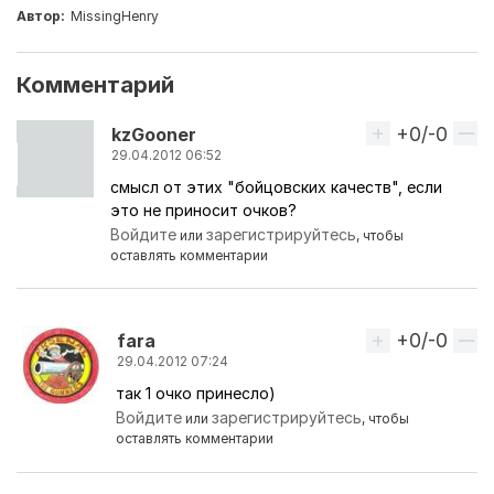
Автор:
MissingHenry
Комментарий
+0/-0
Вверх
kzGooner
29.04.2012 06:52
смысл от этих "бойцовских качеств", если
это не приносит очков?
Войдите
зарегистрируйтесь
или
, чтобы
оставлять комментарии
+0/-0
Вверх
fara
29.04.2012 07:24
так 1 очко принесло)
Ответ на комментарий пользователя
kzGooner
Войдите
зарегистрируйтесь
или
, чтобы
оставлять комментарии