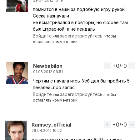
29.04.2012 13:19
помнится в наши за подобную игру рукой
Ответ на комментарий пользователя
Sol Campbel
Сеска назначали
не всматривался в повторы, но скорее там
был штрафной, а не пендаль
Войдите
зарегистрируйтесь
или
, чтобы
оставлять комментарии
+0/-0
Вверх
Newbabilon
01.05.2012 06:51
Чертям с начала игры Уёб дал бы пробить 5
Ответ на комментарий пользователя
Sol Campbel
пеналей...про запас
Войдите
зарегистрируйтесь
или
, чтобы
оставлять комментарии
+0/-0
Вверх
Ramsey_official
29.04.2012 10:52
желаю смерти всем судьям АПЛ, а также