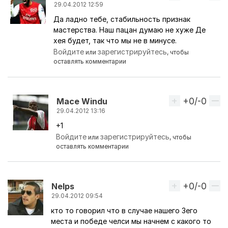
29.04.2012 12:59
Да ладно тебе, стабильность признак
Ответ на комментарий пользователя
Midas
мастерства. Наш пацан думаю не хуже Де
хея будет, так что мы не в минусе.
Войдите
зарегистрируйтесь
или
, чтобы
оставлять комментарии
+0/-0
Вверх
Mace Windu
29.04.2012 13:16
+1
Ответ на комментарий пользователя
Win
Войдите
зарегистрируйтесь
или
, чтобы
оставлять комментарии
+0/-0
Вверх
Nelps
29.04.2012 09:54
кто то говорил что в случае нашего 3его
места и победе челси мы начнем с какого то