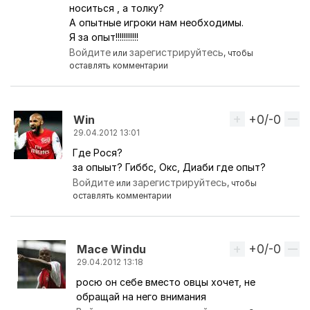
носиться , а толку?
А опытные игроки нам необходимы.
Я за опыт!!!!!!!!!!!
Войдите
зарегистрируйтесь
или
, чтобы
оставлять комментарии
+0/-0
Вверх
Win
29.04.2012 13:01
Где Рося?
Ответ на комментарий пользователя
Monaco
за опыыт? Гиббс, Окс, Диаби где опыт?
Войдите
зарегистрируйтесь
или
, чтобы
оставлять комментарии
+0/-0
Вверх
Mace Windu
29.04.2012 13:18
росю он себе вместо овцы хочет, не
Ответ на комментарий пользователя
Win
обращай на него внимания