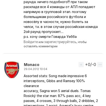
раунда. ничего подобного!!! при таком
раскладе все 4 команды от АПЛ попадают
напрямую в групповой этап. поэтому
болельщикам российского футбола и
новосёлу в часности, нужно болеть за
челси, т.к. в этом случае российская комнда
2ой раунд пропускает....
p.s. хочу смерти Говарда Уэбба
Войдите
зарегистрируйтесь
или
, чтобы
оставлять комментарии
+0/-0
Вверх
Monaco
29.04.2012 10:04
Assorted stats: Song made impressive 6
interceptions, Gibbs and Ramsey 100%
clearance
accuracy, Sagna won 5 aerial duels. Tomas
Rosický the star man: 87% pass acc, 4 key
passes, 4 crosses, 3 through balls, 2 dribbles, 2
interceptions, 1 assist. Arsenal's busy centre