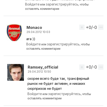
Войдите
зарегистрируйтесь
или
, чтобы
оставлять комментарии
+0/-0
Вверх
Monaco
29.04.2012 10:03
ага ))
Ответ на комментарий пользователя
Ramsey_offi
Войдите
зарегистрируйтесь
или
, чтобы
оставлять комментарии
+0/-0
Вверх
Ramsey_official
29.04.2012 10:50
скорее всего буде так, трансферный
Ответ на комментарий пользователя
Monaco
рынок не будет активен, и никаких
сюрпризов не будет
Войдите
зарегистрируйтесь
или
, чтобы
оставлять комментарии