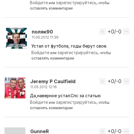
Войдите
зарегистрируйтесь
или
, чтобы
оставлять комментарии
+0/-0
Вверх
поляк90
11.05.2012 11:36
Устал от футбола, годы берут свое.
Ответ на комментарий пользователя
Zorg
Войдите
зарегистрируйтесь
или
, чтобы
оставлять комментарии
+0/-0
Вверх
Jeremy P Caulfield
11.05.2012 12:16
Да,наверное устал.Спс за статью
Войдите
зарегистрируйтесь
или
, чтобы
оставлять комментарии
+0/-0
Вверх
GunnеR