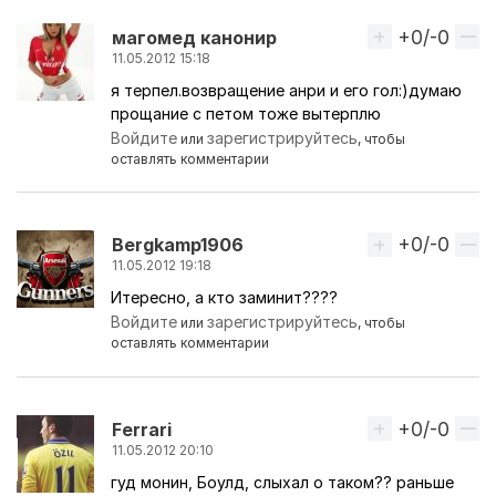
+0/-0
Вверх
магомед канонир
11.05.2012 15:18
я терпел.возвращение анри и его гол:)думаю
прощание с петом тоже вытерплю
Войдите
зарегистрируйтесь
или
, чтобы
оставлять комментарии
+0/-0
Вверх
Bergkamp1906
11.05.2012 19:18
Итересно, а кто заминит????
Войдите
зарегистрируйтесь
или
, чтобы
оставлять комментарии
+0/-0
Вверх
Ferrari
11.05.2012 20:10
гуд монин, Боулд, слыхал о таком?? раньше