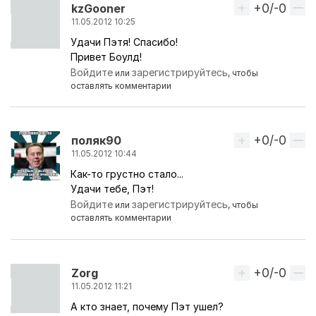
+0/-0
Вверх
kzGooner
11.05.2012 10:25
Удачи Пэтя! Спасибо!
Привет Боулд!
Войдите
зарегистрируйтесь
или
, чтобы
оставлять комментарии
+0/-0
Вверх
поляк90
11.05.2012 10:44
Как-то грустно стало...
Удачи тебе, Пэт!
Войдите
зарегистрируйтесь
или
, чтобы
оставлять комментарии
+0/-0
Вверх
Zorg
11.05.2012 11:21
А кто знает, почему Пэт ушел?