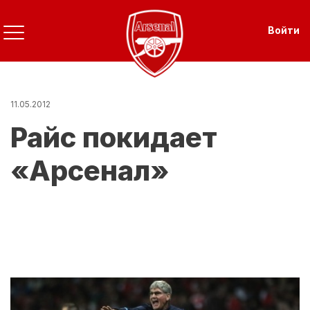
Перейти
к
Use
Войти
основному
содержанию
11.05.2012
Райс покидает
«Арсенал»