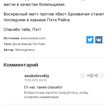
матчи в качестве болельщика».
Воскресный матч против «Вест Бромвича» станет
последним в карьере Пэта Райса.
Спасибо тебе, Пэт!
Источник
www.arsenal.com
Теги
Арсен Венгер
Пэт Райс
Автор:
MissingHenry
Комментарий
+0/-0
Вверх
asokolovskiy
11.05.2012 09:15
От нас также спасибо!
Войдите
зарегистрируйтесь
или
, чтобы
оставлять комментарии