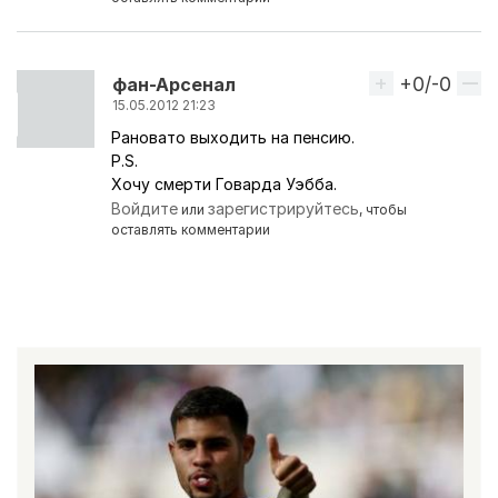
+0/-0
Вверх
фан-Арсенал
15.05.2012 21:23
Рановато выходить на пенсию.
P.S.
Хочу смерти Говарда Уэбба.
Войдите
зарегистрируйтесь
или
, чтобы
оставлять комментарии