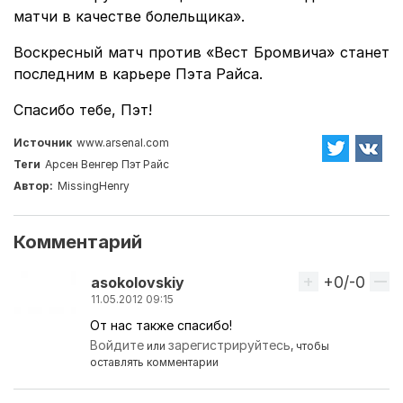
матчи в качестве болельщика».
Воскресный матч против «Вест Бромвича» станет
последним в карьере Пэта Райса.
Спасибо тебе, Пэт!
Источник
www.arsenal.com
Теги
Арсен Венгер
Пэт Райс
Автор:
MissingHenry
Комментарий
+0/-0
Вверх
asokolovskiy
11.05.2012 09:15
От нас также спасибо!
Войдите
зарегистрируйтесь
или
, чтобы
оставлять комментарии