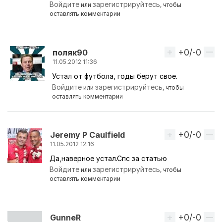
Войдите
зарегистрируйтесь
или
, чтобы
оставлять комментарии
+0/-0
Вверх
поляк90
11.05.2012 11:36
Устал от футбола, годы берут свое.
Ответ на комментарий пользователя
Zorg
Войдите
зарегистрируйтесь
или
, чтобы
оставлять комментарии
+0/-0
Вверх
Jeremy P Caulfield
11.05.2012 12:16
Да,наверное устал.Спс за статью
Войдите
зарегистрируйтесь
или
, чтобы
оставлять комментарии
+0/-0
Вверх
GunnеR