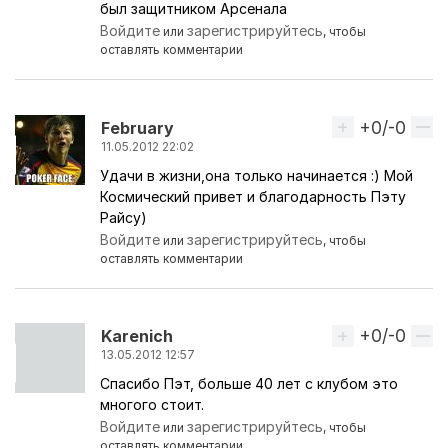
был защитником Арсенала
Войдите
зарегистрируйтесь
или
, чтобы
оставлять комментарии
+0/-0
Вверх
February
11.05.2012 22:02
Удачи в жизни,она только начинается :) Мой
Космический привет и благодарность Пэту
Райсу)
Войдите
зарегистрируйтесь
или
, чтобы
оставлять комментарии
+0/-0
Вверх
Karenich
13.05.2012 12:57
Спасибо Пэт, больше 40 лет с клубом это
многого стоит.
Войдите
зарегистрируйтесь
или
, чтобы
оставлять комментарии