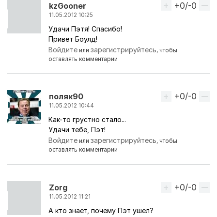
+0/-0
Вверх
kzGooner
11.05.2012 10:25
Удачи Пэтя! Спасибо!
Привет Боулд!
Войдите
зарегистрируйтесь
или
, чтобы
оставлять комментарии
+0/-0
Вверх
поляк90
11.05.2012 10:44
Как-то грустно стало...
Удачи тебе, Пэт!
Войдите
зарегистрируйтесь
или
, чтобы
оставлять комментарии
+0/-0
Вверх
Zorg
11.05.2012 11:21
А кто знает, почему Пэт ушел?