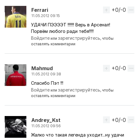
+0/-0
Вверх
Ferrari
11.05.2012 09:15
УДАЧИ ПЭЭЭЭТ !!!!!!! Верь в Арсенал!
Порвём любого ради тебя!!!!!
Войдите
зарегистрируйтесь
или
, чтобы
оставлять комментарии
+0/-0
Вверх
Mahmud
11.05.2012 09:38
Спасибо Пэт !!!
Войдите
зарегистрируйтесь
или
, чтобы
оставлять комментарии
+0/-0
Вверх
Andrey_Kst
11.05.2012 09:56
Жалко что такая легенда уходит...ну удачи