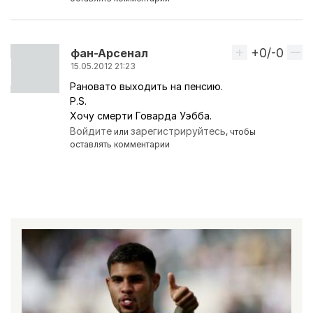
+0/-0
Вверх
фан-Арсенал
15.05.2012 21:23
Рановато выходить на пенсию.
P.S.
Хочу смерти Говарда Уэбба.
Войдите
зарегистрируйтесь
или
, чтобы
оставлять комментарии