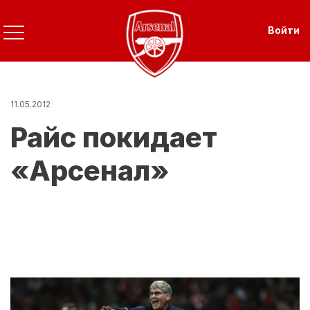
Перейти
к
Use
Войти
основному
содержанию
11.05.2012
Райс покидает
«Арсенал»