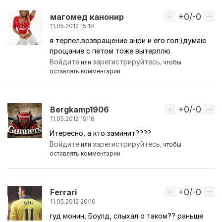
+0/-0
Вверх
магомед канонир
11.05.2012 15:18
я терпел.возвращение анри и его гол:)думаю
прощание с петом тоже вытерплю
Войдите
зарегистрируйтесь
или
, чтобы
оставлять комментарии
+0/-0
Вверх
Bergkamp1906
11.05.2012 19:18
Итересно, а кто заминит????
Войдите
зарегистрируйтесь
или
, чтобы
оставлять комментарии
+0/-0
Вверх
Ferrari
11.05.2012 20:10
гуд монин, Боулд, слыхал о таком?? раньше